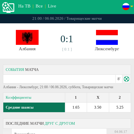
На ТВ
|
Все
|
Live
21:00 / 06.06.2026 / Товарищеские матчи
0:1
Албания
Люксембург
[ 0:1 ]
СОБЫТИЯ
МАТЧА
8'
Албания - Люксембург, 21:00 / 06.06.2026, суббота, Товарищеские матчи
Коэффициенты
1
X
2
Средние шансы
1.65
3.50
5.25
ПОСЛЕДНИЕ МАТЧИ
ДРУГ С ДРУГОМ
04.06.17