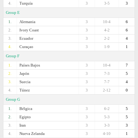
4.
Turquía
3
3-5
3
Group E
1.
Alemania
3
10-4
6
2.
Ivory Coast
3
4-2
6
3.
Ecuador
3
2-2
4
4.
Curaçao
3
1-9
1
Group F
1.
Países Bajos
3
10-4
7
2.
Japón
3
7-3
5
3.
Suecia
3
7-7
4
4.
Túnez
3
2-12
0
Group G
1.
Bélgica
3
6-2
5
2.
Egipto
3
5-3
5
3.
Iran
3
3-3
3
4.
Nueva Zelanda
3
4-10
1