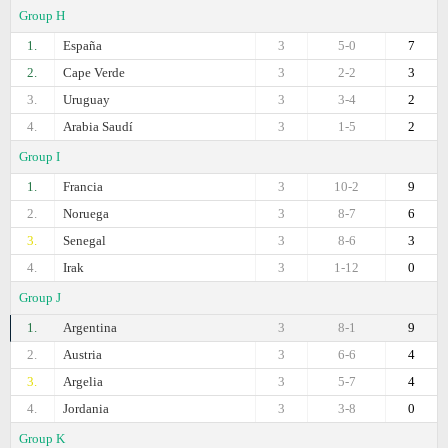
Group H
1.
España
3
5-0
7
2.
Cape Verde
3
2-2
3
3.
Uruguay
3
3-4
2
4.
Arabia Saudí
3
1-5
2
Group I
1.
Francia
3
10-2
9
2.
Noruega
3
8-7
6
3.
Senegal
3
8-6
3
4.
Irak
3
1-12
0
Group J
1.
Argentina
3
8-1
9
2.
Austria
3
6-6
4
3.
Argelia
3
5-7
4
4.
Jordania
3
3-8
0
Group K