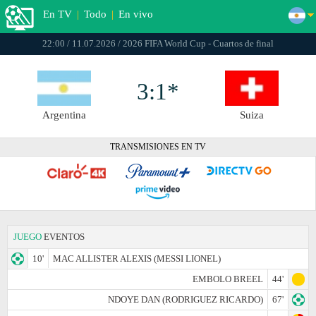
En TV
|
Todo
|
En vivo
22:00 / 11.07.2026 / 2026 FIFA World Cup - Cuartos de final
3:1*
Argentina
Suiza
TRANSMISIONES EN TV
JUEGO
EVENTOS
10'
MAC ALLISTER ALEXIS (MESSI LIONEL)
EMBOLO BREEL
44'
NDOYE DAN (RODRIGUEZ RICARDO)
67'