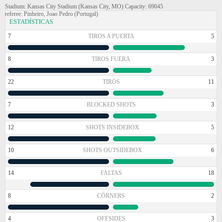
Stadium: Kansas City Stadium (Kansas City, MO) Capacity: 69045
referee: Pinheiro, Joao Pedro (Portugal)
ESTADÍSTICAS
7
TIROS A PUERTA
5
8
TIROS FUERA
3
22
TIROS
11
7
BLOCKED SHOTS
3
12
SHOTS INSIDEBOX
5
10
SHOTS OUTSIDEBOX
6
14
FALTAS
18
8
CÓRNERS
2
4
OFFSIDES
3