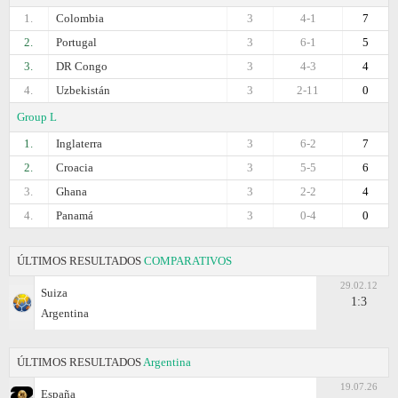
1.
Colombia
3
4-1
7
2.
Portugal
3
6-1
5
3.
DR Congo
3
4-3
4
4.
Uzbekistán
3
2-11
0
Group L
1.
Inglaterra
3
6-2
7
2.
Croacia
3
5-5
6
3.
Ghana
3
2-2
4
4.
Panamá
3
0-4
0
ÚLTIMOS RESULTADOS
COMPARATIVOS
29.02.12
Suiza
1:3
Argentina
ÚLTIMOS RESULTADOS
Argentina
19.07.26
España