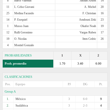
8
Barco Valentin
Jashari Ardon
14
11
L. Celso Giovani
A. Michel
20
25
Medina Facundo
F. Christian
16
14
P. Exequiel
Amdouni Zeki
23
1
Musso Juan
Okafor Noah
19
12
Rulli Geronimo
Vargas Ruben
17
19
O. Nicolas
Itten Cedric
26
4
Montiel Gonzalo
PROBABILIDADES
1
X
2
Prob. promedio
1.70
3.40
6.00
CLASIFICACIONES
Pos.
Equipo
PJ
DG
Pt.
Group A
1.
México
3
6-0
9
2.
Sudáfrica
3
2-3
4