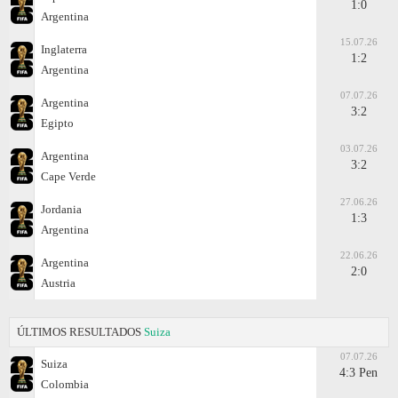
1:0
Argentina
15.07.26
Inglaterra
1:2
Argentina
07.07.26
Argentina
3:2
Egipto
03.07.26
Argentina
3:2
Cape Verde
27.06.26
Jordania
1:3
Argentina
22.06.26
Argentina
2:0
Austria
ÚLTIMOS RESULTADOS
Suiza
07.07.26
Suiza
4:3 Pen
Colombia