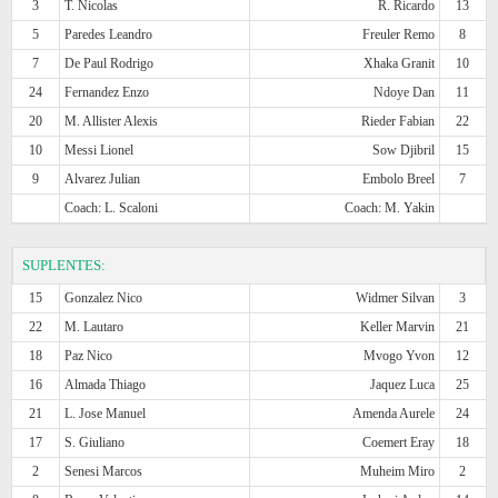
3
T. Nicolas
R. Ricardo
13
5
Paredes Leandro
Freuler Remo
8
7
De Paul Rodrigo
Xhaka Granit
10
24
Fernandez Enzo
Ndoye Dan
11
20
M. Allister Alexis
Rieder Fabian
22
10
Messi Lionel
Sow Djibril
15
9
Alvarez Julian
Embolo Breel
7
Coach: L. Scaloni
Coach: M. Yakin
SUPLENTES:
15
Gonzalez Nico
Widmer Silvan
3
22
M. Lautaro
Keller Marvin
21
18
Paz Nico
Mvogo Yvon
12
16
Almada Thiago
Jaquez Luca
25
21
L. Jose Manuel
Amenda Aurele
24
17
S. Giuliano
Coemert Eray
18
2
Senesi Marcos
Muheim Miro
2