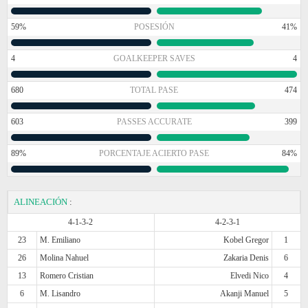
59%
POSESIÓN
41%
4
GOALKEEPER SAVES
4
680
TOTAL PASE
474
603
PASSES ACCURATE
399
89%
PORCENTAJE ACIERTO PASE
84%
ALINEACIÓN
:
4-1-3-2
4-2-3-1
23
M. Emiliano
Kobel Gregor
1
26
Molina Nahuel
Zakaria Denis
6
13
Romero Cristian
Elvedi Nico
4
6
M. Lisandro
Akanji Manuel
5