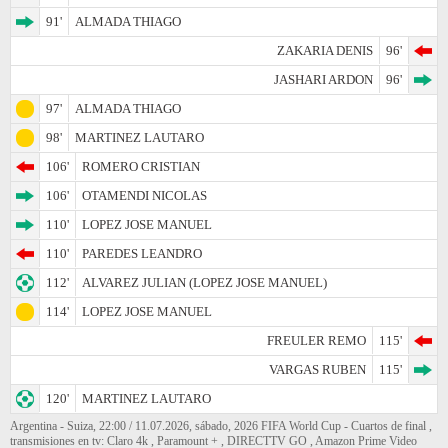
91'
ALMADA THIAGO
ZAKARIA DENIS
96'
JASHARI ARDON
96'
97'
ALMADA THIAGO
98'
MARTINEZ LAUTARO
106'
ROMERO CRISTIAN
106'
OTAMENDI NICOLAS
110'
LOPEZ JOSE MANUEL
110'
PAREDES LEANDRO
112'
ALVAREZ JULIAN (LOPEZ JOSE MANUEL)
114'
LOPEZ JOSE MANUEL
FREULER REMO
115'
VARGAS RUBEN
115'
120'
MARTINEZ LAUTARO
Argentina - Suiza, 22:00 / 11.07.2026, sábado, 2026 FIFA World Cup - Cuartos de final ,
transmisiones en tv: Claro 4k , Paramount + , DIRECTTV GO , Amazon Prime Video