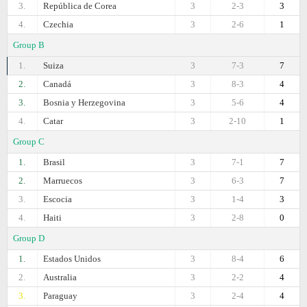
3.
República de Corea
3
2-3
3
4.
Czechia
3
2-6
1
Group B
1.
Suiza
3
7-3
7
2.
Canadá
3
8-3
4
3.
Bosnia y Herzegovina
3
5-6
4
4.
Catar
3
2-10
1
Group C
1.
Brasil
3
7-1
7
2.
Marruecos
3
6-3
7
3.
Escocia
3
1-4
3
4.
Haiti
3
2-8
0
Group D
1.
Estados Unidos
3
8-4
6
2.
Australia
3
2-2
4
3.
Paraguay
3
2-4
4