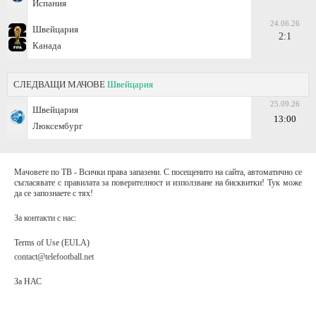
Испания
24.06.26
Швейцария
2:1
Канада
СЛЕДВАЩИ МАЧОВЕ
Швейцария
25.09.26
Швейцария
13:00
Люксембург
Мачовете по ТВ - Всички права запазени. С посещенито на сайта, автоматично се
съгласявате с правилата за поверителност и използване на бисквитки! Тук може
да се запознаете с тях!
За контакти с нас:
Terms of Use (EULA)
contact@telefootball.net
За НАС