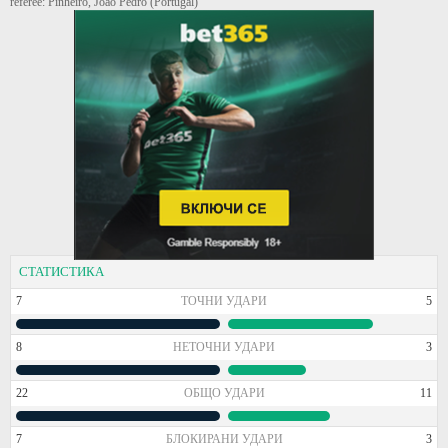
referee: Pinheiro, Joao Pedro (Portugal)
СТАТИСТИКА
7
ТОЧНИ УДАРИ
5
8
НЕТОЧНИ УДАРИ
3
22
ОБЩО УДАРИ
11
7
БЛОКИРАНИ УДАРИ
3