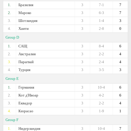
1.
Бразилия
3
7-1
7
2.
Мароко
3
6-3
7
3.
Шотландия
3
1-4
3
4.
Хаити
3
2-8
0
Group D
1.
САЩ
3
8-4
6
2.
Австралия
3
2-2
4
3.
Парагвай
3
2-4
4
4.
Турция
3
3-5
3
Group E
1.
Германия
3
10-4
6
2.
Кот д'Ивоар
3
4-2
6
3.
Еквадор
3
2-2
4
4.
Кюрасао
3
1-9
1
Group F
1.
Нидерландия
3
10-4
7