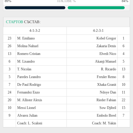
89%
ПАСОВЕ %
84%
СТАРТОВ
СЪСТАВ:
4-1-3-2
4-2-3-1
23
M. Emiliano
Kobel Gregor
1
26
Molina Nahuel
Zakaria Denis
6
13
Romero Cristian
Elvedi Nico
4
6
M. Lisandro
Akanji Manuel
5
3
T. Nicolas
R. Ricardo
13
5
Paredes Leandro
Freuler Remo
8
7
De Paul Rodrigo
Xhaka Granit
10
24
Fernandez Enzo
Ndoye Dan
11
20
M. Allister Alexis
Rieder Fabian
22
10
Messi Lionel
Sow Djibril
15
9
Alvarez Julian
Embolo Breel
7
Coach: L. Scaloni
Coach: M. Yakin