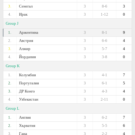
3.
Сенегал
3
8-6
3
4.
Ирак
3
1-12
0
Group J
1.
Аржентина
3
8-1
9
2.
Австрия
3
6-6
4
3.
Алжир
3
5-7
4
4.
Йордания
3
3-8
0
Group K
1.
Колумбия
3
4-1
7
2.
Португалия
3
6-1
5
3.
ДР Конго
3
4-3
4
4.
Узбекистан
3
2-11
0
Group L
1.
Англия
3
6-2
7
2.
Хърватия
3
5-5
6
3.
Гана
3
2-2
4