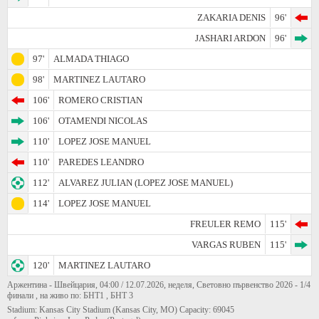
ZAKARIA DENIS
96'
JASHARI ARDON
96'
97'
ALMADA THIAGO
98'
MARTINEZ LAUTARO
106'
ROMERO CRISTIAN
106'
OTAMENDI NICOLAS
110'
LOPEZ JOSE MANUEL
110'
PAREDES LEANDRO
112'
ALVAREZ JULIAN (LOPEZ JOSE MANUEL)
114'
LOPEZ JOSE MANUEL
FREULER REMO
115'
VARGAS RUBEN
115'
120'
MARTINEZ LAUTARO
Аржентина - Швейцария, 04:00 / 12.07.2026, неделя, Световно първенство 2026 - 1/4
финали , на живо по: БНТ1 , БНТ 3
Stadium: Kansas City Stadium (Kansas City, MO) Capacity: 69045