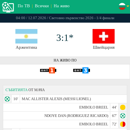
По ТВ
|
Всички
|
На живо
04:00 / 12.07.2026 / Световно първенство 2026 - 1/4 финали
3:1*
Аржентина
Швейцария
НА ЖИВО ПО
СЪБИТИЯТА
ОТ МАЧА
10'
MAC ALLISTER ALEXIS (MESSI LIONEL)
EMBOLO BREEL
44'
NDOYE DAN (RODRIGUEZ RICARDO)
67'
EMBOLO BREEL
72'