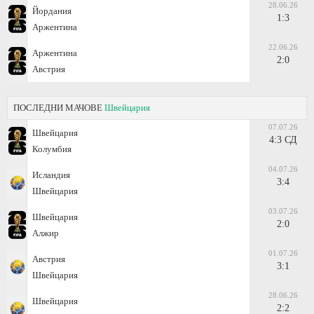
28.06.26
Йордания
1:3
Аржентина
22.06.26
Аржентина
2:0
Австрия
ПОСЛЕДНИ МАЧОВЕ
Швейцария
07.07.26
Швейцария
4:3 СД
Колумбия
04.07.26
Исландия
3:4
Швейцария
03.07.26
Швейцария
2:0
Алжир
01.07.26
Австрия
3:1
Швейцария
28.06.26
Швейцария
2:2