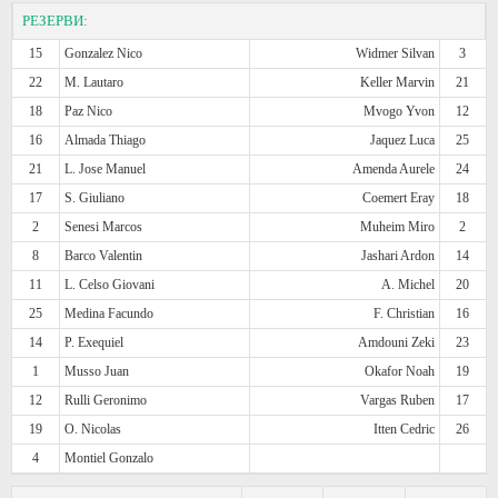
РЕЗЕРВИ:
15
Gonzalez Nico
Widmer Silvan
3
22
M. Lautaro
Keller Marvin
21
18
Paz Nico
Mvogo Yvon
12
16
Almada Thiago
Jaquez Luca
25
21
L. Jose Manuel
Amenda Aurele
24
17
S. Giuliano
Coemert Eray
18
2
Senesi Marcos
Muheim Miro
2
8
Barco Valentin
Jashari Ardon
14
11
L. Celso Giovani
A. Michel
20
25
Medina Facundo
F. Christian
16
14
P. Exequiel
Amdouni Zeki
23
1
Musso Juan
Okafor Noah
19
12
Rulli Geronimo
Vargas Ruben
17
19
O. Nicolas
Itten Cedric
26
4
Montiel Gonzalo