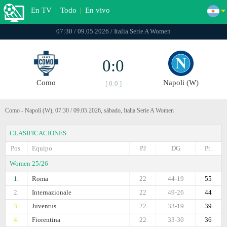
En TV
|
Todo
|
En vivo
07:30 / 09.05.2026 / Italia Serie A Women
0:0
Como
Napoli (W)
[ 0:0 ]
Como - Napoli (W), 07:30 / 09.05.2026, sábado, Italia Serie A Women
CLASIFICACIONES
Pos.
Equipo
PJ
DG
Pt.
Women 25/26
1.
Roma
22
44-19
55
2.
Internazionale
22
49-26
44
3.
Juventus
22
33-19
39
4.
Fiorentina
22
33-30
36