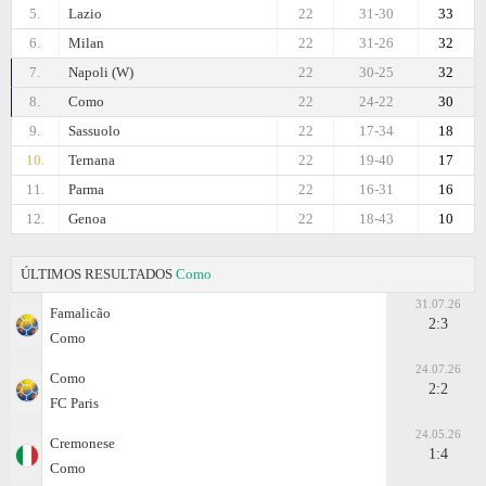
5.
Lazio
22
31-30
33
6.
Milan
22
31-26
32
7.
Napoli (W)
22
30-25
32
8.
Como
22
24-22
30
9.
Sassuolo
22
17-34
18
10.
Ternana
22
19-40
17
11.
Parma
22
16-31
16
12.
Genoa
22
18-43
10
ÚLTIMOS RESULTADOS
Como
31.07.26
Famalicão
2:3
Como
24.07.26
Como
2:2
FC Paris
24.05.26
Cremonese
1:4
Como