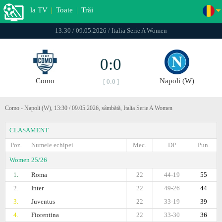
la TV
|
Toate
|
Trăi
13:30 / 09.05.2026 / Italia Serie A Women
0:0
Como
Napoli (W)
[ 0:0 ]
Como - Napoli (W), 13:30 / 09.05.2026, sâmbătă, Italia Serie A Women
CLASAMENT
Poz.
Numele echipei
Mec.
DP
Pun.
Women 25/26
1.
Roma
22
44-19
55
2.
Inter
22
49-26
44
3.
Juventus
22
33-19
39
4.
Fiorentina
22
33-30
36