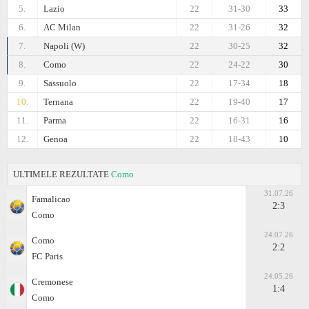
5.
Lazio
22
31-30
33
6.
AC Milan
22
31-26
32
7.
Napoli (W)
22
30-25
32
8.
Como
22
24-22
30
9.
Sassuolo
22
17-34
18
10.
Ternana
22
19-40
17
11.
Parma
22
16-31
16
12.
Genoa
22
18-43
10
ULTIMELE REZULTATE
Como
31.07.26
Famalicao
2:3
Como
24.07.26
Como
2:2
FC Paris
24.05.26
Cremonese
1:4
Como