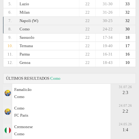
5.
Lazio
22
31-30
33
6.
Milan
22
31-26
32
7.
Napoli (W)
22
30-25
32
8.
Como
22
24-22
30
9.
Sassuolo
22
17-34
18
10.
Ternana
22
19-40
17
11.
Parma
22
16-31
16
12.
Genoa
22
18-43
10
ÚLTIMOS RESULTADOS
Como
31.07.26
Famalicão
2:3
Como
24.07.26
Como
2:2
FC Paris
24.05.26
Cremonese
1:4
Como