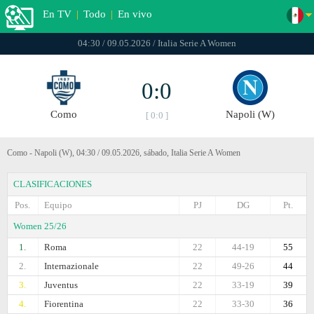
En TV
|
Todo
|
En vivo
04:30 / 09.05.2026 / Italia Serie A Women
0:0
Como
Napoli (W)
[ 0:0 ]
Como - Napoli (W), 04:30 / 09.05.2026, sábado, Italia Serie A Women
CLASIFICACIONES
Pos.
Equipo
PJ
DG
Pt.
Women 25/26
1.
Roma
22
44-19
55
2.
Internazionale
22
49-26
44
3.
Juventus
22
33-19
39
4.
Fiorentina
22
33-30
36