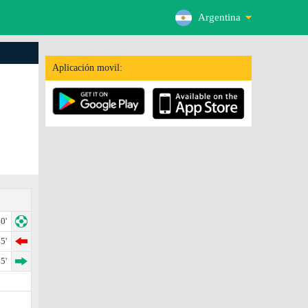
Argentina
Aplicación movil:
0'
5'
5'