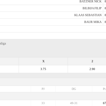
BATZNER NICK
8
BILBIJA FILIP
8
KLAAS SEBASTIAN
8
BAUR MIKA
8
sliga
X
2
3.75
2.90
PJ
DG
Pt
33
49-31
6