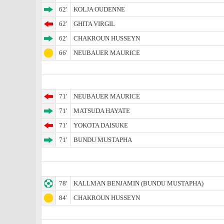
62'
KOLJA OUDENNE
62'
GHITA VIRGIL
62'
CHAKROUN HUSSEYN
66'
NEUBAUER MAURICE
71'
NEUBAUER MAURICE
71'
MATSUDA HAYATE
71'
YOKOTA DAISUKE
71'
BUNDU MUSTAPHA
78'
KALLMAN BENJAMIN (BUNDU MUSTAPHA)
84'
CHAKROUN HUSSEYN