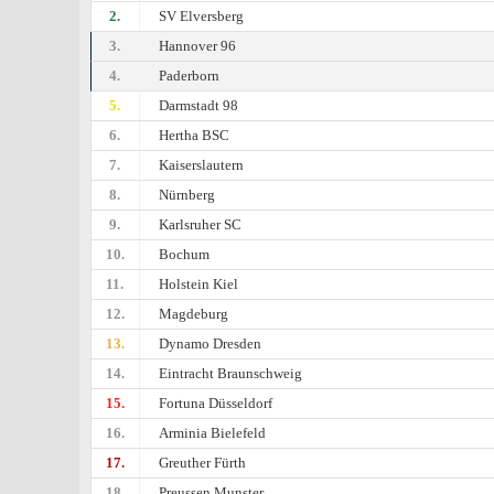
2.
SV Elversberg
3.
Hannover 96
4.
Paderborn
5.
Darmstadt 98
6.
Hertha BSC
7.
Kaiserslautern
8.
Nürnberg
9.
Karlsruher SC
10.
Bochum
11.
Holstein Kiel
12.
Magdeburg
13.
Dynamo Dresden
14.
Eintracht Braunschweig
15.
Fortuna Düsseldorf
16.
Arminia Bielefeld
17.
Greuther Fürth
18.
Preussen Munster