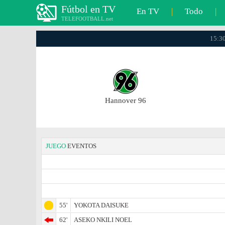
Fútbol en TV
En TV
|
Todo
|
TELEFOOTBALL.net
15:30
Hannover 96
JUEGO
EVENTOS
55'
YOKOTA DAISUKE
62'
ASEKO NKILI NOEL