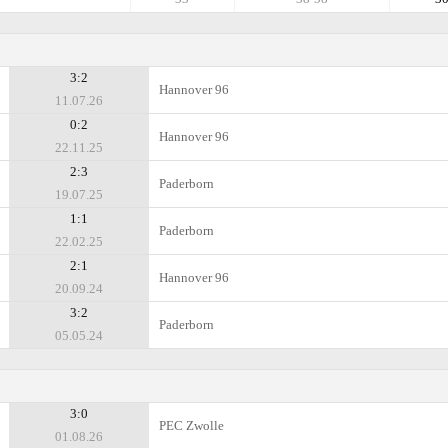
3:2
Hannover 96
11.07.26
0:2
Hannover 96
22.11.25
2:3
Paderborn
19.07.25
1:1
Paderborn
22.02.25
2:1
Hannover 96
20.09.24
3:2
Paderborn
05.05.24
3:0
PEC Zwolle
01.08.26