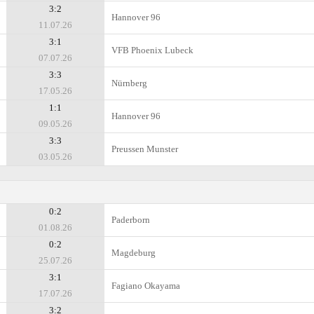
3:2
Hannover 96
11.07.26
3:1
VFB Phoenix Lubeck
07.07.26
3:3
Nürnberg
17.05.26
1:1
Hannover 96
09.05.26
3:3
Preussen Munster
03.05.26
0:2
Paderborn
01.08.26
0:2
Magdeburg
25.07.26
3:1
Fagiano Okayama
17.07.26
3:2