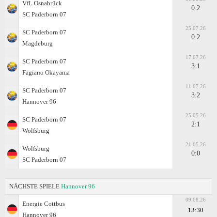
VfL Osnabrück
0:2
SC Paderborn 07
25.07.26
SC Paderborn 07
0:2
Magdeburg
17.07.26
SC Paderborn 07
3:1
Fagiano Okayama
11.07.26
SC Paderborn 07
3:2
Hannover 96
25.05.26
SC Paderborn 07
2:1
Wolfsburg
21.05.26
Wolfsburg
0:0
SC Paderborn 07
NÄCHSTE SPIELE
Hannover 96
09.08.26
Energie Cottbus
13:30
Hannover 96