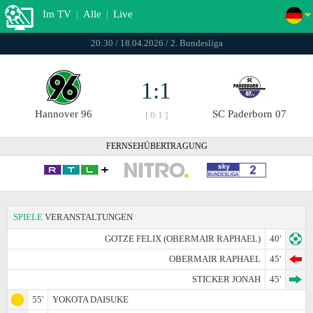
Im TV
|
Alle
|
Live
20:30 / 18.04.2026 / 2. Bundesliga
1:1
Hannover 96
SC Paderborn 07
[ 0:1 ]
FERNSEHÜBERTRAGUNG
SPIELE
VERANSTALTUNGEN
GOTZE FELIX (OBERMAIR RAPHAEL)
40'
OBERMAIR RAPHAEL
45'
STICKER JONAH
45'
55'
YOKOTA DAISUKE