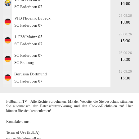
16:00
SC Paderborn 07
23.08.26
VFB Phoenix Lubeck
18:00
SC Paderborn 07
29.08.26
1. FSV Mainz 05
15:30
SC Paderborn 07
05.09.26
SC Paderborn 07
15:30
SC Freiburg
12.09.26
Borussia Dortmund
15:30
SC Paderborn 07
Fußball imTV - Alle Rechte vorbehalten. Mit der Website, die Sie besuchen, stimmen
Sie automatisch der Datenschutzerklärung und den Cookie-Richtlinien zu! Hier
können Sie sich kennenlernen!
Kontaktiere uns:
Terms of Use (EULA)
contact@telefootball.net