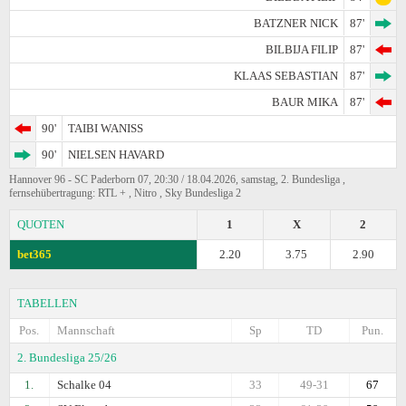
BATZNER NICK
87'
BILBIJA FILIP
87'
KLAAS SEBASTIAN
87'
BAUR MIKA
87'
90'
TAIBI WANISS
90'
NIELSEN HAVARD
Hannover 96 - SC Paderborn 07, 20:30 / 18.04.2026, samstag, 2. Bundesliga ,
fernsehübertragung: RTL + , Nitro , Sky Bundesliga 2
QUOTEN
1
X
2
bet365
2.20
3.75
2.90
TABELLEN
Pos.
Mannschaft
Sp
TD
Pun.
2. Bundesliga 25/26
1.
Schalke 04
33
49-31
67