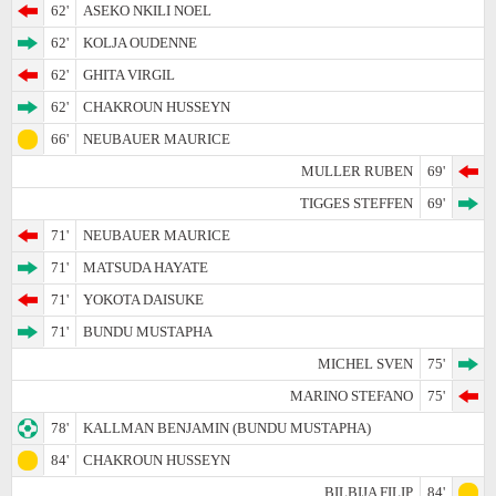
62'
ASEKO NKILI NOEL
62'
KOLJA OUDENNE
62'
GHITA VIRGIL
62'
CHAKROUN HUSSEYN
66'
NEUBAUER MAURICE
MULLER RUBEN
69'
TIGGES STEFFEN
69'
71'
NEUBAUER MAURICE
71'
MATSUDA HAYATE
71'
YOKOTA DAISUKE
71'
BUNDU MUSTAPHA
MICHEL SVEN
75'
MARINO STEFANO
75'
78'
KALLMAN BENJAMIN (BUNDU MUSTAPHA)
84'
CHAKROUN HUSSEYN
BILBIJA FILIP
84'