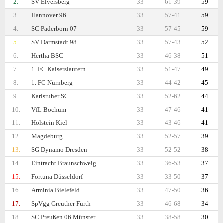
2.
SV Elversberg
33
61-39
59
3.
Hannover 96
33
57-41
59
4.
SC Paderborn 07
33
57-45
59
5.
SV Darmstadt 98
33
57-43
52
6.
Hertha BSC
33
46-38
51
7.
1. FC Kaiserslautern
33
51-47
49
8.
1. FC Nürnberg
33
44-42
45
9.
Karlsruher SC
33
52-62
44
10.
VfL Bochum
33
47-46
41
11.
Holstein Kiel
33
43-46
41
12.
Magdeburg
33
52-57
39
13.
SG Dynamo Dresden
33
52-52
38
14.
Eintracht Braunschweig
33
36-53
37
15.
Fortuna Düsseldorf
33
33-50
37
16.
Arminia Bielefeld
33
47-50
36
17.
SpVgg Greuther Fürth
33
46-68
34
18.
SC Preußen 06 Münster
33
38-58
30