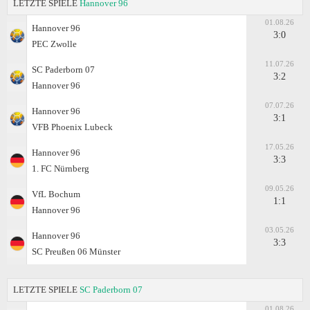
LETZTE SPIELE
Hannover 96
01.08.26
Hannover 96
3:0
PEC Zwolle
11.07.26
SC Paderborn 07
3:2
Hannover 96
07.07.26
Hannover 96
3:1
VFB Phoenix Lubeck
17.05.26
Hannover 96
3:3
1. FC Nürnberg
09.05.26
VfL Bochum
1:1
Hannover 96
03.05.26
Hannover 96
3:3
SC Preußen 06 Münster
LETZTE SPIELE
SC Paderborn 07
01.08.26