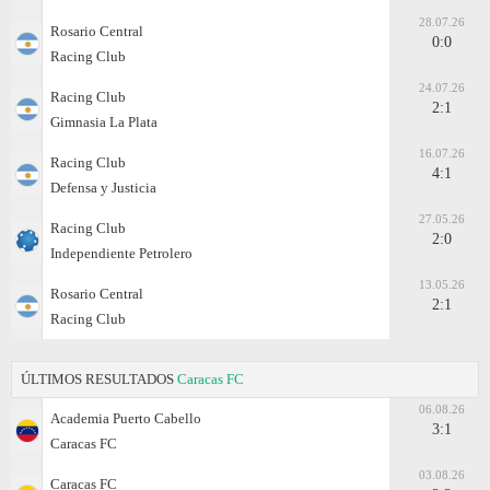
28.07.26
Rosario Central
0:0
Racing Club
24.07.26
Racing Club
2:1
Gimnasia La Plata
16.07.26
Racing Club
4:1
Defensa y Justicia
27.05.26
Racing Club
2:0
Independiente Petrolero
13.05.26
Rosario Central
2:1
Racing Club
ÚLTIMOS RESULTADOS
Caracas FC
06.08.26
Academia Puerto Cabello
3:1
Caracas FC
03.08.26
Caracas FC