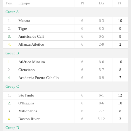
Pos.
Equipo
PJ
DG
Pt.
Group A
1.
Macara
6
6-3
10
2.
Tigre
6
8-5
9
3.
América de Cali
6
6-5
9
4.
Alianza Atletico
6
2-9
2
Group B
1.
Atlético Mineiro
6
8-6
10
2.
Cienciano
6
5-7
8
4.
Academia Puerto Cabello
6
6-9
7
Group C
1.
São Paulo
6
6-1
12
2.
O'Higgins
6
8-6
10
3.
Millonarios
6
7-7
8
4.
Boston River
6
5-12
3
Group D