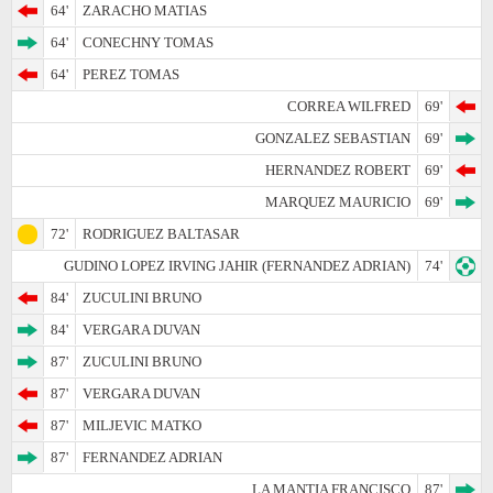
64'
ZARACHO MATIAS
64'
CONECHNY TOMAS
64'
PEREZ TOMAS
CORREA WILFRED
69'
GONZALEZ SEBASTIAN
69'
HERNANDEZ ROBERT
69'
MARQUEZ MAURICIO
69'
72'
RODRIGUEZ BALTASAR
GUDINO LOPEZ IRVING JAHIR (FERNANDEZ ADRIAN)
74'
84'
ZUCULINI BRUNO
84'
VERGARA DUVAN
87'
ZUCULINI BRUNO
87'
VERGARA DUVAN
87'
MILJEVIC MATKO
87'
FERNANDEZ ADRIAN
LA MANTIA FRANCISCO
87'