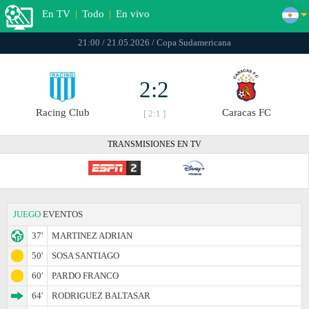
En TV
|
Todo
|
En vivo
21:00 / 21.05.2026 / Copa Sudamericana
2:2
Racing Club
Caracas FC
[ 2:1 ]
TRANSMISIONES EN TV
JUEGO
EVENTOS
37'
MARTINEZ ADRIAN
50'
SOSA SANTIAGO
60'
PARDO FRANCO
64'
RODRIGUEZ BALTASAR