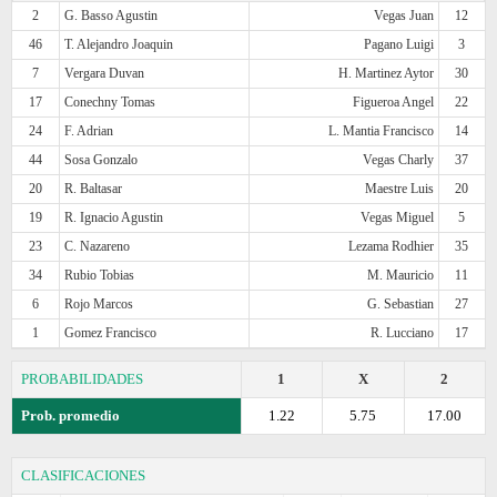
2
G. Basso Agustin
Vegas Juan
12
46
T. Alejandro Joaquin
Pagano Luigi
3
7
Vergara Duvan
H. Martinez Aytor
30
17
Conechny Tomas
Figueroa Angel
22
24
F. Adrian
L. Mantia Francisco
14
44
Sosa Gonzalo
Vegas Charly
37
20
R. Baltasar
Maestre Luis
20
19
R. Ignacio Agustin
Vegas Miguel
5
23
C. Nazareno
Lezama Rodhier
35
34
Rubio Tobias
M. Mauricio
11
6
Rojo Marcos
G. Sebastian
27
1
Gomez Francisco
R. Lucciano
17
PROBABILIDADES
1
X
2
Prob. promedio
1.22
5.75
17.00
CLASIFICACIONES