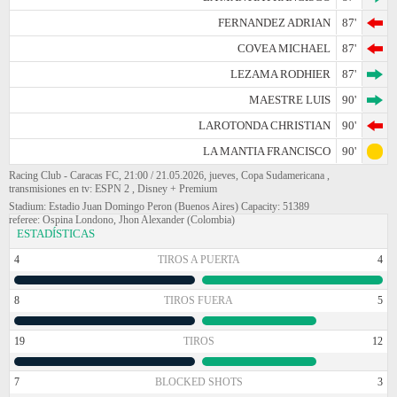
FERNANDEZ ADRIAN
87'
COVEA MICHAEL
87'
LEZAMA RODHIER
87'
MAESTRE LUIS
90'
LAROTONDA CHRISTIAN
90'
LA MANTIA FRANCISCO
90'
Racing Club - Caracas FC, 21:00 / 21.05.2026, jueves, Copa Sudamericana ,
transmisiones en tv: ESPN 2 , Disney + Premium
Stadium: Estadio Juan Domingo Peron (Buenos Aires) Capacity: 51389
referee: Ospina Londono, Jhon Alexander (Colombia)
ESTADÍSTICAS
4
TIROS A PUERTA
4
8
TIROS FUERA
5
19
TIROS
12
7
BLOCKED SHOTS
3