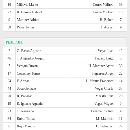
10
Miljevic Matko
Correa Wilfred
33
27
R. Hernan Gabriel
Covea Michael
10
9
Martinez Adrian
H. Robert
7
58
Perez Tomas
F. Adrian
9
РЕЗЕРВИ:
2
G. Basso Agustin
Vegas Juan
12
46
T. Alejandro Joaquin
Pagano Luigi
3
7
Vergara Duvan
H. Martinez Aytor
30
17
Conechny Tomas
Figueroa Angel
22
24
F. Adrian
L. Mantia Francisco
14
44
Sosa Gonzalo
Vegas Charly
37
20
R. Baltasar
Maestre Luis
20
19
R. Ignacio Agustin
Vegas Miguel
5
23
C. Nazareno
Lezama Rodhier
35
34
Rubio Tobias
M. Mauricio
11
6
Rojo Marcos
G. Sebastian
27