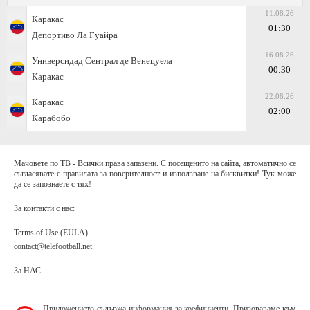
11.08.26
Каракас
01:30
Депортиво Ла Гуайра
16.08.26
Универсидад Сентрал де Венецуела
00:30
Каракас
22.08.26
Каракас
02:00
Карабобо
Мачовете по ТВ - Всички права запазени. С посещенито на сайта, автоматично се
съгласявате с правилата за поверителност и използване на бисквитки! Тук може
да се запознаете с тях!
За контакти с нас:
Terms of Use (EULA)
contact@telefootball.net
За НАС
Приложението съдържа информация за коефициенти. Призоваваме към