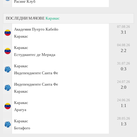
Расинг Клуб
ПОСЛЕДНИ МАЧОВЕ
Каракас
07.08.26
Академия Пуерто Кабейо
3:1
Каракас
04.08.26
Каракас
2:2
Естудиантес де Мерида
31.07.26
Каракас
0:3
Индепендиенте Санта Фе
24.07.26
Индепендиенте Санта Фе
2:0
Каракас
24.06.26
Каракас
1:1
Арагуа
28.05.26
Каракас
1:3
Ботафого