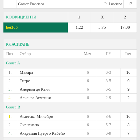
1
Gomez Francisco
R. Lucciano
17
КОЕФИЦИЕНТИ
1
X
2
bet365
1.22
5.75
17.00
КЛАСИРАНЕ
Поз.
Отбор
Мач.
ГР
Точ.
Group A
1.
Макара
6
6-3
10
2.
Тигре
6
8-5
9
3.
Америка де Кали
6
6-5
9
4.
Алианса Атлетико
6
2-9
2
Group B
1.
Атлетико Минейро
6
8-6
10
2.
Сиенсиано
6
5-7
8
4.
Академия Пуерто Кабейо
6
6-9
7