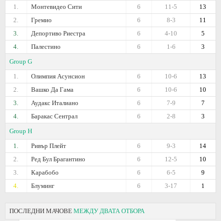
1.
Монтевидео Сити
6
11-5
13
2.
Гремио
6
8-3
11
3.
Депортиво Риестра
6
4-10
5
4.
Палестино
6
1-6
3
Group G
1.
Олимпия Асунсион
6
10-6
13
2.
Вашко Да Гама
6
10-6
10
3.
Аудакс Италиано
6
7-9
7
4.
Баракас Сентрал
6
2-8
3
Group H
1.
Ривър Плейт
6
9-3
14
2.
Ред Бул Брагантино
6
12-5
10
3.
Карабобо
6
6-5
9
4.
Блуминг
6
3-17
1
ПОСЛЕДНИ МАЧОВЕ
МЕЖДУ ДВАТА ОТБОРА