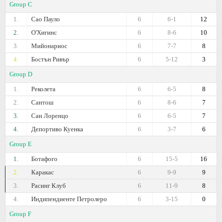
Group C
1.
Сао Пауло
6
6-1
12
2.
О'Хигинс
6
8-6
10
3.
Мийонариос
6
7-7
8
4.
Бостън Ривър
6
5-12
3
Group D
1.
Реколета
6
6-5
8
2.
Сантош
6
8-6
7
3.
Сан Лоренцо
6
6-5
7
4.
Депортиво Куенка
6
3-7
6
Group E
1.
Ботафого
6
15-5
16
2.
Каракас
6
9-9
9
3.
Расинг Клуб
6
11-9
8
4.
Индипендиенте Петролеро
6
3-15
0
Group F