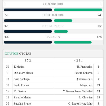
3
СПАСЯВАНИЯ
3
656
ОБЩО ПАСОВЕ
248
562
ТОЧНИ ПАСОВЕ
165
86%
ПАСОВЕ %
67%
СТАРТОВ
СЪСТАВ:
3-5-2
4-2-3-1
30
T. Matias
B. Frankarlos
1
3
Di Cesare Marco
Fereira Eduardo
2
13
Sosa Santiago
Quintero Jesus
4
18
Pardo Franco
Mago Luis
19
15
M. Gaston
Y. Gomez Jesus Natividad
13
11
Zaracho Matias
L. Christian
15
36
Zuculini Bruno
G. Lopez Irving Jahir
8