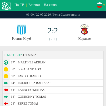
По ТВ
|
Всички
|
На живо
03:00 / 22.05.2026 / Копа Судамерикана
2:2
Расинг Клуб
Каракас
[ 2:1 ]
СЪБИТИЯТА
ОТ МАЧА
37'
MARTINEZ ADRIAN
50'
SOSA SANTIAGO
60'
PARDO FRANCO
64'
RODRIGUEZ BALTASAR
64'
ZARACHO MATIAS
64'
CONECHNY TOMAS
64'
PEREZ TOMAS