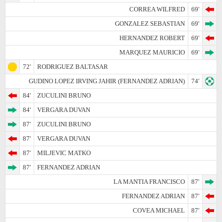
CORREA WILFRED
69'
GONZALEZ SEBASTIAN
69'
HERNANDEZ ROBERT
69'
MARQUEZ MAURICIO
69'
72'
RODRIGUEZ BALTASAR
GUDINO LOPEZ IRVING JAHIR (FERNANDEZ ADRIAN)
74'
84'
ZUCULINI BRUNO
84'
VERGARA DUVAN
87'
ZUCULINI BRUNO
87'
VERGARA DUVAN
87'
MILJEVIC MATKO
87'
FERNANDEZ ADRIAN
LA MANTIA FRANCISCO
87'
FERNANDEZ ADRIAN
87'
COVEA MICHAEL
87'