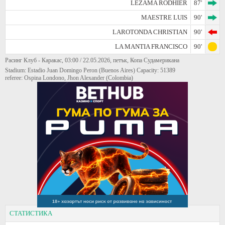
LEZAMA RODHIER
87'
MAESTRE LUIS
90'
LAROTONDA CHRISTIAN
90'
LA MANTIA FRANCISCO
90'
Расинг Клуб - Каракас, 03:00 / 22.05.2026, петък, Копа Судамерикана
Stadium: Estadio Juan Domingo Peron (Buenos Aires) Capacity: 51389
referee: Ospina Londono, Jhon Alexander (Colombia)
СТАТИСТИКА