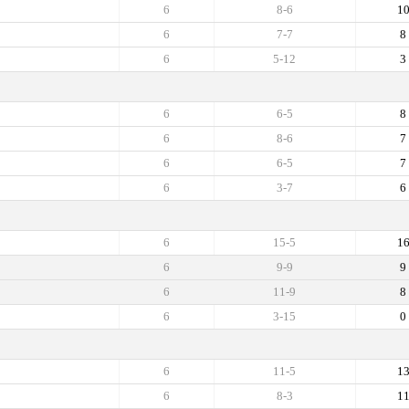
6
8-6
1
6
7-7
8
6
5-12
3
6
6-5
8
6
8-6
7
6
6-5
7
6
3-7
6
6
15-5
1
6
9-9
9
6
11-9
8
6
3-15
0
6
11-5
1
6
8-3
1