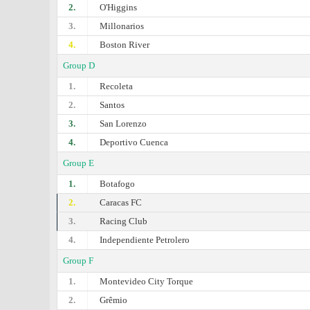
2.
O'Higgins
3.
Millonarios
4.
Boston River
Group D
1.
Recoleta
2.
Santos
3.
San Lorenzo
4.
Deportivo Cuenca
Group E
1.
Botafogo
2.
Caracas FC
3.
Racing Club
4.
Independiente Petrolero
Group F
1.
Montevideo City Torque
2.
Grêmio