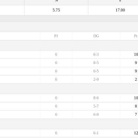
5.75
17.00
PJ
DG
Pt
6
6-3
1
6
8-5
9
6
6-5
9
6
2-9
2
6
8-6
1
6
5-7
8
6
6-9
7
6
6-1
1