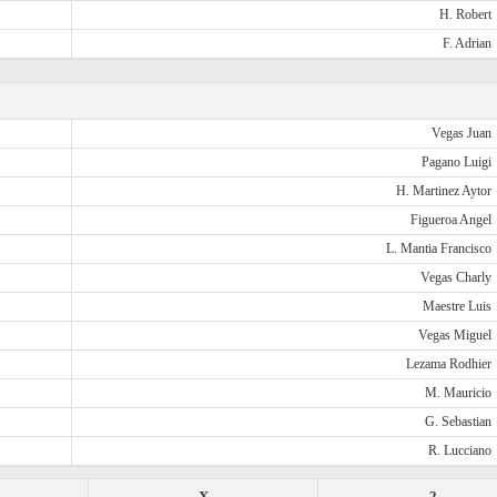
H. Robert
F. Adrian
Vegas Juan
Pagano Luigi
H. Martinez Aytor
Figueroa Angel
L. Mantia Francisco
Vegas Charly
Maestre Luis
Vegas Miguel
Lezama Rodhier
M. Mauricio
G. Sebastian
R. Lucciano
X
2