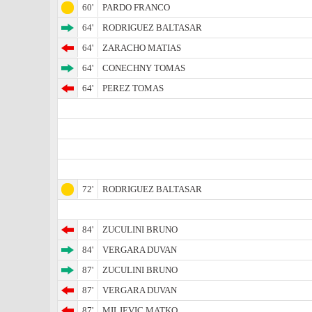
60'
PARDO FRANCO
64'
RODRIGUEZ BALTASAR
64'
ZARACHO MATIAS
64'
CONECHNY TOMAS
64'
PEREZ TOMAS
72'
RODRIGUEZ BALTASAR
84'
ZUCULINI BRUNO
84'
VERGARA DUVAN
87'
ZUCULINI BRUNO
87'
VERGARA DUVAN
87'
MILJEVIC MATKO