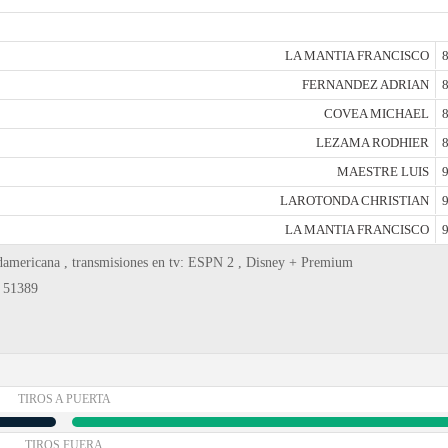
LA MANTIA FRANCISCO
8
FERNANDEZ ADRIAN
8
COVEA MICHAEL
8
LEZAMA RODHIER
8
MAESTRE LUIS
9
LAROTONDA CHRISTIAN
9
LA MANTIA FRANCISCO
9
damericana , transmisiones en tv: ESPN 2 , Disney + Premium
: 51389
TIROS A PUERTA
TIROS FUERA