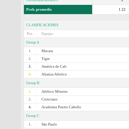
Prob. promedio
1.22
CLASIFICACIONES
Pos.
Equipo
Group A
1.
Macara
2.
Tigre
3.
América de Cali
4.
Alianza Atletico
Group B
1.
Atlético Mineiro
2.
Cienciano
4.
Academia Puerto Cabello
Group C
1.
São Paulo