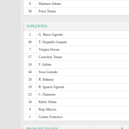
9
Martinez Adrian
58
Perez Tomas
SUPLENTES:
2
G. Basso Agustin
46
T. Alejandro Joaquin
7
Vergara Duvan
17
Conechny Tomas
24
F. Adrian
44
Sosa Gonzalo
20
R. Baltasar
19
R. Ignacio Agustin
23
C. Nazareno
34
Rubio Tobias
6
Rojo Marcos
1
Gomez Francisco
PROBABILIDADES
1