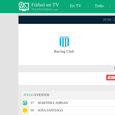
Fútbol en TV
En TV
|
Todo
|
TELEFOOTBALL.net
20:00 / 
Racing Club
JUEGO
EVENTOS
37'
MARTINEZ ADRIAN
50'
SOSA SANTIAGO