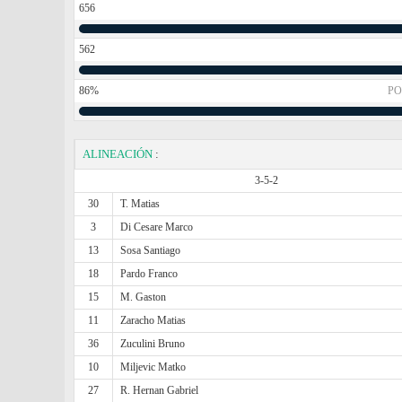
656
562
86%
PO
ALINEACIÓN
:
3-5-2
30
T. Matias
3
Di Cesare Marco
13
Sosa Santiago
18
Pardo Franco
15
M. Gaston
11
Zaracho Matias
36
Zuculini Bruno
10
Miljevic Matko
27
R. Hernan Gabriel