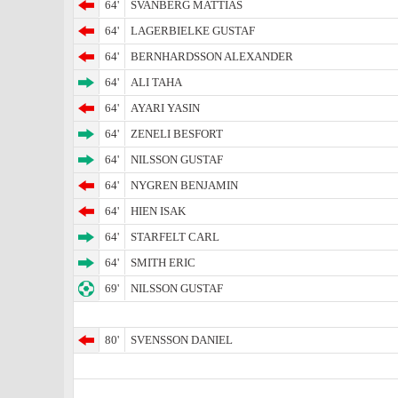
64'
SVANBERG MATTIAS
64'
LAGERBIELKE GUSTAF
64'
BERNHARDSSON ALEXANDER
64'
ALI TAHA
64'
AYARI YASIN
64'
ZENELI BESFORT
64'
NILSSON GUSTAF
64'
NYGREN BENJAMIN
64'
HIEN ISAK
64'
STARFELT CARL
64'
SMITH ERIC
69'
NILSSON GUSTAF
80'
SVENSSON DANIEL