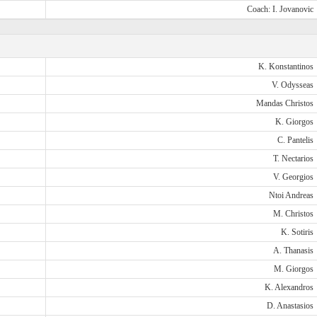
Coach: I. Jovanovic
K. Konstantinos
V. Odysseas
Mandas Christos
K. Giorgos
C. Pantelis
T. Nectarios
V. Georgios
Ntoi Andreas
M. Christos
K. Sotiris
A. Thanasis
M. Giorgos
K. Alexandros
D. Anastasios