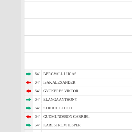
64'
BERGVALL LUCAS
64'
ISAK ALEXANDER
64'
GYOKERES VIKTOR
64'
ELANGA ANTHONY
64'
STROUD ELLIOT
64'
GUDMUNDSSON GABRIEL
64'
KARLSTROM JESPER