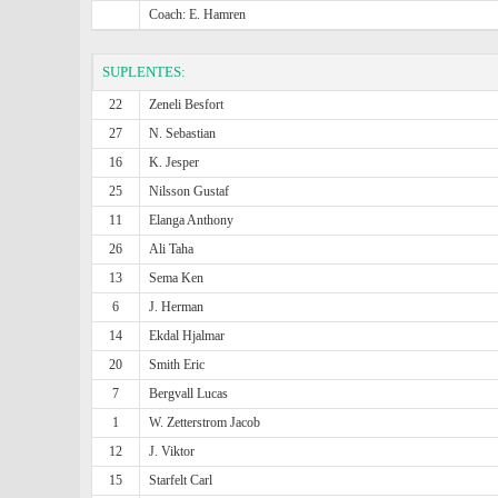
Coach: E. Hamren
SUPLENTES:
22
Zeneli Besfort
27
N. Sebastian
16
K. Jesper
25
Nilsson Gustaf
11
Elanga Anthony
26
Ali Taha
13
Sema Ken
6
J. Herman
14
Ekdal Hjalmar
20
Smith Eric
7
Bergvall Lucas
1
W. Zetterstrom Jacob
12
J. Viktor
15
Starfelt Carl