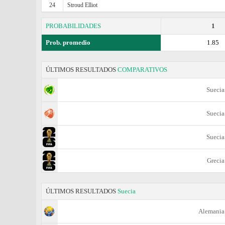
24
Stroud Elliot
PROBABILIDADES
1
Prob. promedio
1.85
ÚLTIMOS RESULTADOS
COMPARATIVOS
Suecia
Suecia
Suecia
Grecia
ÚLTIMOS RESULTADOS
Suecia
Alemania