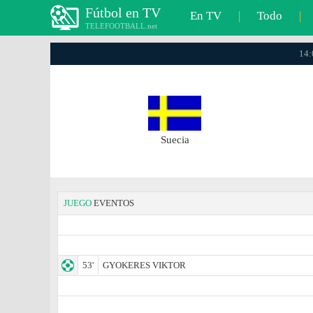
Fútbol en TV
En TV
|
Todo
|
TELEFOOTBALL.net
14:
Suecia
JUEGO
EVENTOS
53'
GYOKERES VIKTOR