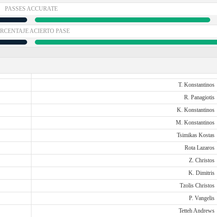
PASSES ACCURATE
RCENTAJE ACIERTO PASE
T. Konstantinos
R. Panagiotis
K. Konstantinos
M. Konstantinos
Tsimikas Kostas
Rota Lazaros
Z. Christos
K. Dimitris
Tzolis Christos
P. Vangelis
Tetteh Andrews