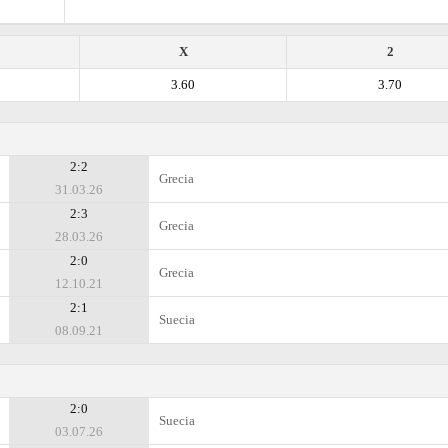
X
2
3.60
3.70
2:2
Grecia
31.03.26
2:3
Grecia
28.03.26
2:0
Grecia
12.10.21
2:1
Suecia
08.09.21
2:0
Suecia
03.07.26