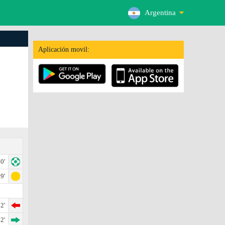
Argentina
Aplicación movil:
0'
9'
2'
2'