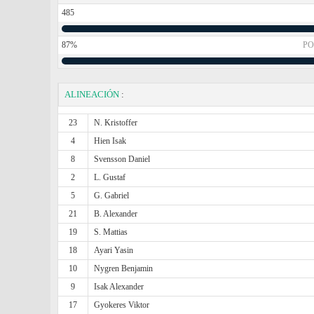
485
87%
PO
ALINEACIÓN
:
23
N. Kristoffer
4
Hien Isak
8
Svensson Daniel
2
L. Gustaf
5
G. Gabriel
21
B. Alexander
19
S. Mattias
18
Ayari Yasin
10
Nygren Benjamin
9
Isak Alexander
17
Gyokeres Viktor