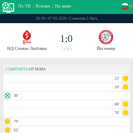
По ТВ
|
Всички
|
На живо
18:30 / 07.05.2026 / Словения 2 Лига
1:0
НД Слован Любляна
Йесенице
[ 1:0 ]
СЪБИТИЯТА
ОТ МАЧА
22'
26'
30'
68'
76'
79'
82'