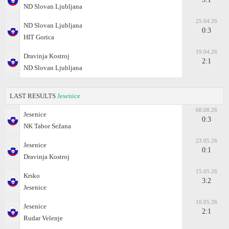
ND Slovan Ljubljana
25.04.26
ND Slovan Ljubljana
0:3
HIT Gorica
19.04.26
Dravinja Kostroj
2:1
ND Slovan Ljubljana
LAST RESULTS
Jesenice
08.08.26
Jesenice
0:3
NK Tabor Sežana
23.05.26
Jesenice
0:1
Dravinja Kostroj
15.05.26
Krsko
3:2
Jesenice
10.05.26
Jesenice
2:1
Rudar Velenje