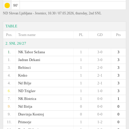
90'
ND Slovan Ljubljana - Jesenice, 16:30 / 07.05.2026, thursday, 2nd SNL
TABLE
Pos.
Team name
PL
GD
Pts
2. SNL 26/27
1.
NK Tabor Sežana
1
3-0
3
1.
Jadran Dekani
1
3-0
3
3.
Beltinci
1
2-0
3
4.
Krsko
1
2-1
3
4.
Nd Bilje
1
2-1
3
6.
ND Triglav
1
1-0
3
7.
NK Bistrica
1
0-0
1
9.
Nd Ilirija
0
0-0
0
9.
Dravinja Kostroj
0
0-0
0
11.
Primorje
1
1-2
0