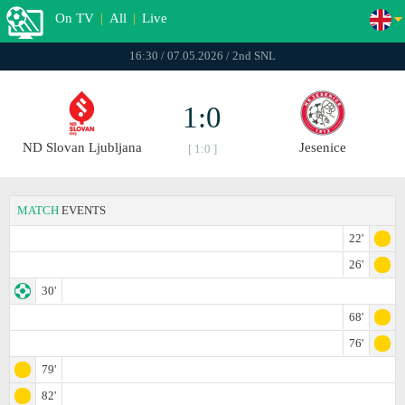
On TV
|
All
|
Live
16:30 / 07.05.2026 / 2nd SNL
1:0
ND Slovan Ljubljana
Jesenice
[ 1:0 ]
MATCH
EVENTS
22'
26'
30'
68'
76'
79'
82'