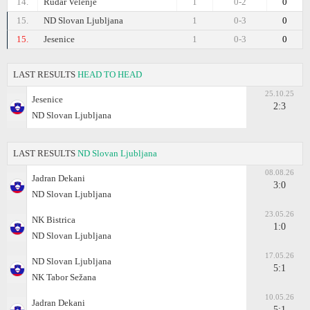
14.
Rudar Velenje
1
0-2
0
15.
ND Slovan Ljubljana
1
0-3
0
15.
Jesenice
1
0-3
0
LAST RESULTS
HEAD TO HEAD
25.10.25
Jesenice
2:3
ND Slovan Ljubljana
LAST RESULTS
ND Slovan Ljubljana
08.08.26
Jadran Dekani
3:0
ND Slovan Ljubljana
23.05.26
NK Bistrica
1:0
ND Slovan Ljubljana
17.05.26
ND Slovan Ljubljana
5:1
NK Tabor Sežana
10.05.26
Jadran Dekani
5:1