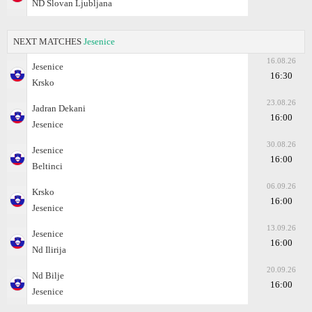
ND Slovan Ljubljana
NEXT MATCHES
Jesenice
16.08.26
Jesenice
16:30
Krsko
23.08.26
Jadran Dekani
16:00
Jesenice
30.08.26
Jesenice
16:00
Beltinci
06.09.26
Krsko
16:00
Jesenice
13.09.26
Jesenice
16:00
Nd Ilirija
20.09.26
Nd Bilje
16:00
Jesenice