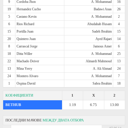
9
Cordoba Jhon
A. Mohammad
16
19
Hernandez Cucho
Badawi Anas
26
5
Castano Kevin
A. Mohammad
2
6
Rios Richard
Abudahab Husam
4
15
Portilla Juan
Sadeh Ibrahim
15
20
Quintero Juan
Ayed Rajaei
14
8
Carrascal Jorge
Jamous Amer
6
18
Ditta Willer
A. Mohammad
25
22
Machado Deiver
Almardi Mahmoud
13
13
Mina Yerry
A. Ali Ahmad
24
24
Montero Alvaro
A. Mohammad
7
1
Ospina David
Sabra Ibrahim
18
КОЕФИЦИЕНТИ
1
X
2
BETHUB
1.19
6.75
13.00
ПОСЛЕДНИ МАЧОВЕ
МЕЖДУ ДВАТА ОТБОРА