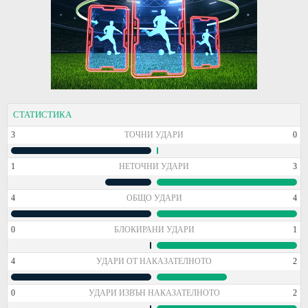
СТАТИСТИКА
3
ТОЧНИ УДАРИ
0
1
НЕТОЧНИ УДАРИ
3
4
ОБЩО УДАРИ
4
0
БЛОКИРАНИ УДАРИ
1
4
УДАРИ ОТ НАКАЗАТЕЛНОТО
2
0
УДАРИ ИЗВЪН НАКАЗАТЕЛНОТО
2