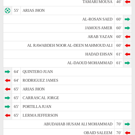
TAMARI MOUSA
46'
55'
ARIAS JHON
AL-ROSAN SAED
60'
JAMOUS AMER
60'
ARAB YAZAN
60'
AL RAWABDEH NOOR AL-DEEN MAHMOUD ALI
60'
HADAD EHSAN
61'
AL-DAOUD MOHAMMAD
61'
64'
QUINTERO JUAN
64'
RODRIGUEZ JAMES
65'
ARIAS JHON
65'
CARRASCAL JORGE
65'
PORTILLA JUAN
65'
LERMA JEFFERSON
ABUDAHAB HUSAM ALI MOHAMMAD
70'
OBAID SALEEM
70'