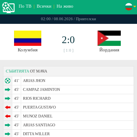
По ТВ
|
Всички
|
На живо
02:00 / 08.06.2026 / Приятелски
2:0
Колумбия
Йордания
[ 1:0 ]
СЪБИТИЯТА
ОТ МАЧА
41'
ARIAS JHON
45'
CAMPAZ JAMINTON
45'
RIOS RICHARD
45'
PUERTA GUSTAVO
45'
MUNOZ DANIEL
45'
ARIAS SANTIAGO
45'
DITTA WILLER