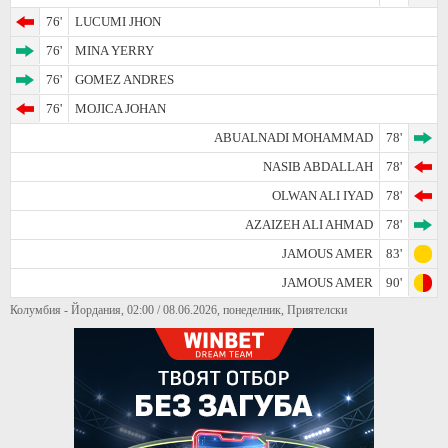
76'
LUCUMI JHON
76'
MINA YERRY
76'
GOMEZ ANDRES
76'
MOJICA JOHAN
ABUALNADI MOHAMMAD
78'
NASIB ABDALLAH
78'
OLWAN ALI IYAD
78'
AZAIZEH ALI AHMAD
78'
JAMOUS AMER
83'
JAMOUS AMER
90'
Колумбия - Йордания, 02:00 / 08.06.2026, понеделник, Приятелски