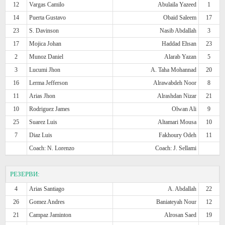
12
Vargas Camilo
Abulaila Yazeed
1
14
Puerta Gustavo
Obaid Saleem
17
23
S. Davinson
Nasib Abdallah
3
17
Mojica Johan
Haddad Ehsan
23
2
Munoz Daniel
Alarab Yazan
5
3
Lucumi Jhon
A. Taha Mohannad
20
16
Lerma Jefferson
Alrawabdeh Noor
8
11
Arias Jhon
Alrashdan Nizar
21
10
Rodriguez James
Olwan Ali
9
25
Suarez Luis
Altamari Mousa
10
7
Diaz Luis
Fakhoury Odeh
11
Coach: N. Lorenzo
Coach: J. Sellami
РЕЗЕРВИ:
4
Arias Santiago
A. Abdallah
22
26
Gomez Andres
Baniateyah Nour
12
21
Campaz Jaminton
Alrosan Saed
19