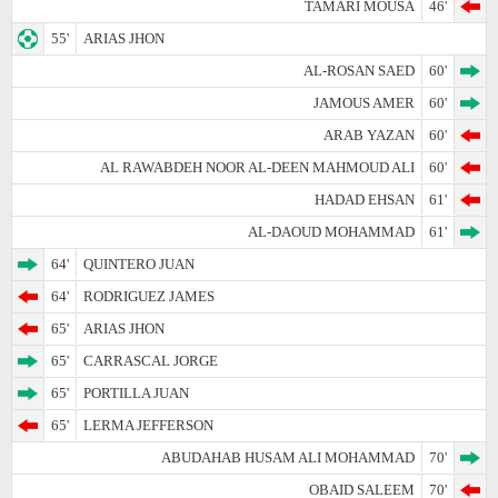
TAMARI MOUSA
46'
55'
ARIAS JHON
AL-ROSAN SAED
60'
JAMOUS AMER
60'
ARAB YAZAN
60'
AL RAWABDEH NOOR AL-DEEN MAHMOUD ALI
60'
HADAD EHSAN
61'
AL-DAOUD MOHAMMAD
61'
64'
QUINTERO JUAN
64'
RODRIGUEZ JAMES
65'
ARIAS JHON
65'
CARRASCAL JORGE
65'
PORTILLA JUAN
65'
LERMA JEFFERSON
ABUDAHAB HUSAM ALI MOHAMMAD
70'
OBAID SALEEM
70'