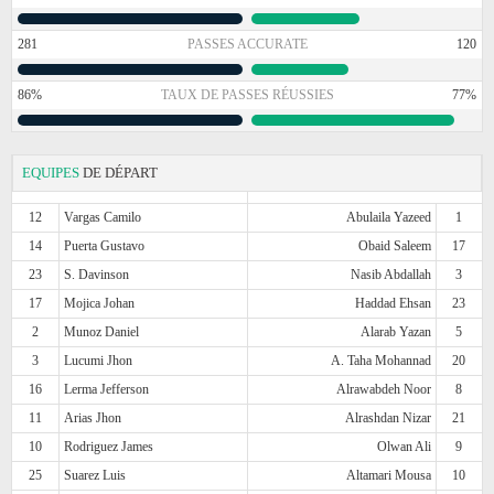
281
PASSES ACCURATE
120
86%
TAUX DE PASSES RÉUSSIES
77%
EQUIPES
DE DÉPART
12
Vargas Camilo
Abulaila Yazeed
1
14
Puerta Gustavo
Obaid Saleem
17
23
S. Davinson
Nasib Abdallah
3
17
Mojica Johan
Haddad Ehsan
23
2
Munoz Daniel
Alarab Yazan
5
3
Lucumi Jhon
A. Taha Mohannad
20
16
Lerma Jefferson
Alrawabdeh Noor
8
11
Arias Jhon
Alrashdan Nizar
21
10
Rodriguez James
Olwan Ali
9
25
Suarez Luis
Altamari Mousa
10