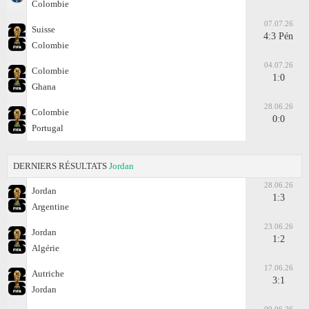
Colombie
07.07.26
Suisse
4:3 Pén
Colombie
04.07.26
Colombie
1:0
Ghana
28.06.26
Colombie
0:0
Portugal
DERNIERS RÉSULTATS
Jordan
28.06.26
Jordan
1:3
Argentine
23.06.26
Jordan
1:2
Algérie
17.06.26
Autriche
3:1
Jordan