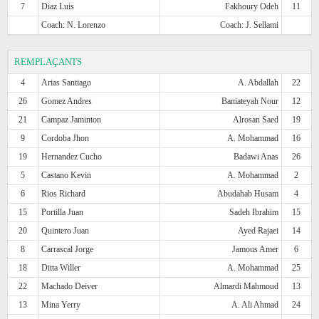
7
Diaz Luis
Fakhoury Odeh
11
Coach: N. Lorenzo
Coach: J. Sellami
REMPLAÇANTS
4
Arias Santiago
A. Abdallah
22
26
Gomez Andres
Baniateyah Nour
12
21
Campaz Jaminton
Alrosan Saed
19
9
Cordoba Jhon
A. Mohammad
16
19
Hernandez Cucho
Badawi Anas
26
5
Castano Kevin
A. Mohammad
2
6
Rios Richard
Abudahab Husam
4
15
Portilla Juan
Sadeh Ibrahim
15
20
Quintero Juan
Ayed Rajaei
14
8
Carrascal Jorge
Jamous Amer
6
18
Ditta Willer
A. Mohammad
25
22
Machado Deiver
Almardi Mahmoud
13
13
Mina Yerry
A. Ali Ahmad
24