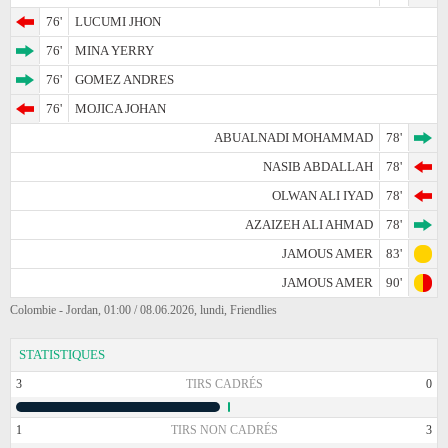
76'
LUCUMI JHON
76'
MINA YERRY
76'
GOMEZ ANDRES
76'
MOJICA JOHAN
ABUALNADI MOHAMMAD
78'
NASIB ABDALLAH
78'
OLWAN ALI IYAD
78'
AZAIZEH ALI AHMAD
78'
JAMOUS AMER
83'
JAMOUS AMER
90'
Colombie - Jordan, 01:00 / 08.06.2026, lundi, Friendlies
STATISTIQUES
3
TIRS CADRÉS
0
1
TIRS NON CADRÉS
3