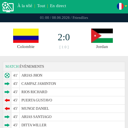
À la télé
|
Tout
|
En direct
01:00 / 08.06.2026 / Friendlies
2:0
Colombie
Jordan
[ 1:0 ]
MATCH
ÉVÈNEMENTS
41'
ARIAS JHON
45'
CAMPAZ JAMINTON
45'
RIOS RICHARD
45'
PUERTA GUSTAVO
45'
MUNOZ DANIEL
45'
ARIAS SANTIAGO
45'
DITTA WILLER