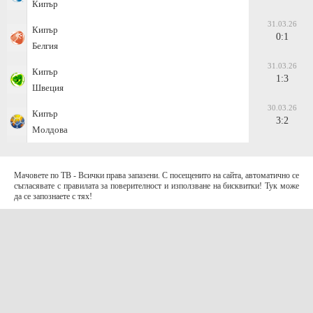
Кипър
31.03.26
Кипър
0:1
Белгия
31.03.26
Кипър
1:3
Швеция
30.03.26
Кипър
3:2
Молдова
Мачовете по ТВ - Всички права запазени. С посещенито на сайта, автоматично се
съгласявате с правилата за поверителност и използване на бисквитки! Тук може
да се запознаете с тях!
За контакти с нас:
Terms of Use (EULA)
contact@telefootball.net
За НАС