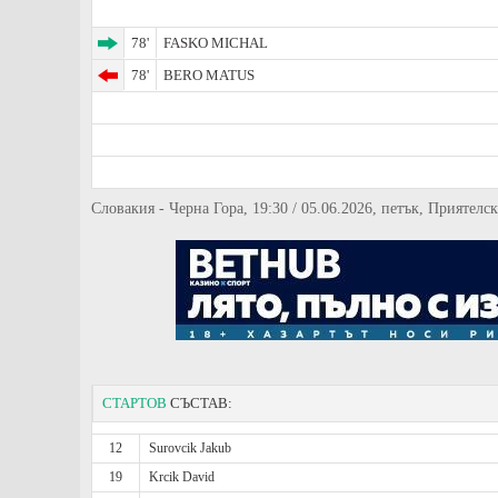
78'
FASKO MICHAL
78'
BERO MATUS
Словакия - Черна Гора, 19:30 / 05.06.2026, петък, Приятелс
СТАРТОВ
СЪСТАВ:
12
Surovcik Jakub
19
Krcik David