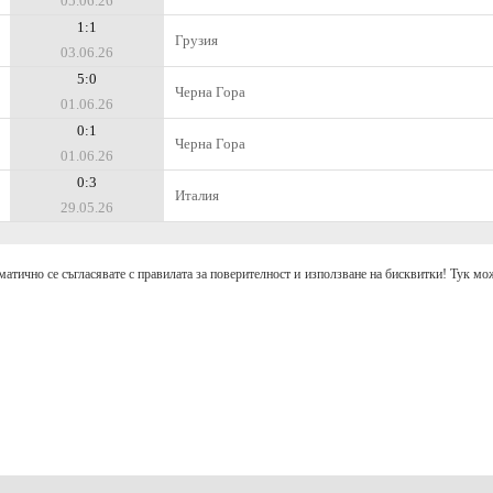
05.06.26
1:1
Грузия
03.06.26
5:0
Черна Гора
01.06.26
0:1
Черна Гора
01.06.26
0:3
Италия
29.05.26
матично се съгласявате с правилата за поверителност и използване на бисквитки! Тук мож
аваме към
отговорно и разумно залагане
.