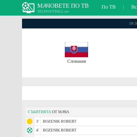
МАЧОВЕТЕ ПО ТВ
По ТВ
|
Вс
TELEFOOTBALL.net
19:3
Словакия
СЪБИТИЯТА
ОТ МАЧА
3'
BOZENIK ROBERT
4'
BOZENIK ROBERT