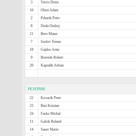
3
Vavro Denis
16
Obert Adam
2
Pekarik Peter
8
Duda Ondrej
21
Bero Matus
7
Suslov Tomas
18
Gajdos Artur
9
Bozenik Robert
20
Kapralik Adrian
РЕЗЕРВИ:
22
Kovacik Peter
25
Bari Kristian
24
Fasko Michal
11
Galcik Roland
14
Sauer Mario