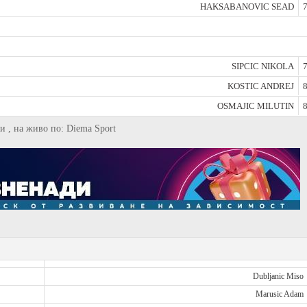
HAKSABANOVIC SEAD
7
SIPCIC NIKOLA
7
KOSTIC ANDREJ
8
OSMAJIC MILUTIN
8
ки , на живо по: Diema Sport
Dubljanic Miso
Marusic Adam