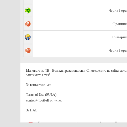
Черна Гора
Франция
България
Черна Гора
Мачовете по ТВ - Всички права запазени. С посещенито на сайта, авто
запознаете с тях!
За контакти с нас:
Terms of Use (EULA)
contact@football-on-tv.net
За НАС
Приложението съдържа информация за коефициенти. Призов