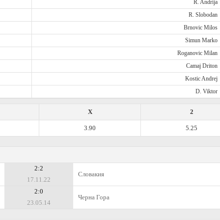
R. Andrija
R. Slobodan
Brnovic Milos
Simun Marko
Roganovic Milan
Camaj Driton
Kostic Andrej
D. Viktor
X
2
3.90
5.25
2:2
Словакия
17.11.22
2:0
Черна Гора
23.05.14