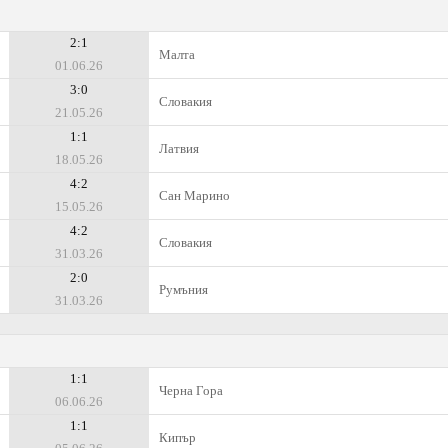
2:1
Малта
01.06.26
3:0
Словакия
21.05.26
1:1
Латвия
18.05.26
4:2
Сан Марино
15.05.26
4:2
Словакия
31.03.26
2:0
Румъния
31.03.26
1:1
Черна Гора
06.06.26
1:1
Кипър