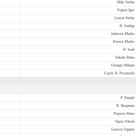
Milic Stefan
Vujacic Igor
Loncar Stefan
B. Andrija
Jankovic Marko
Perovic Marko
H. Sead
Sekulic Balsa
Osmajic Milutin
Coach: R. Prosinecki
P. Danijel
K. Benjamin
Popovic Balsa
Sipcic Nikola
Gasevic Ognjen