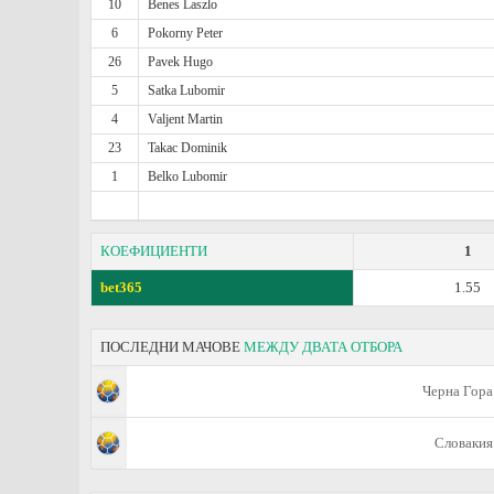
10
Benes Laszlo
6
Pokorny Peter
26
Pavek Hugo
5
Satka Lubomir
4
Valjent Martin
23
Takac Dominik
1
Belko Lubomir
КОЕФИЦИЕНТИ
1
bet365
1.55
ПОСЛЕДНИ МАЧОВЕ
МЕЖДУ ДВАТА ОТБОРА
Черна Гора
Словакия