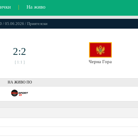
ички
|
На живо
0 / 05.06.2026 / Приятелски
2:2
Черна Гора
[ 1:1 ]
НА ЖИВО ПО