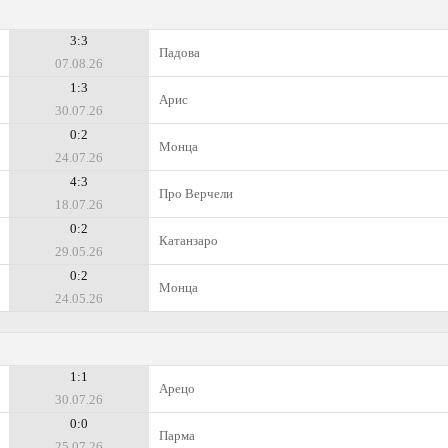
3:3
Падова
07.08.26
1:3
Арис
30.07.26
0:2
Монца
24.07.26
4:3
Про Верчели
18.07.26
0:2
Катанзаро
29.05.26
0:2
Монца
24.05.26
1:1
Арецо
30.07.26
0:0
Парма
25.07.26