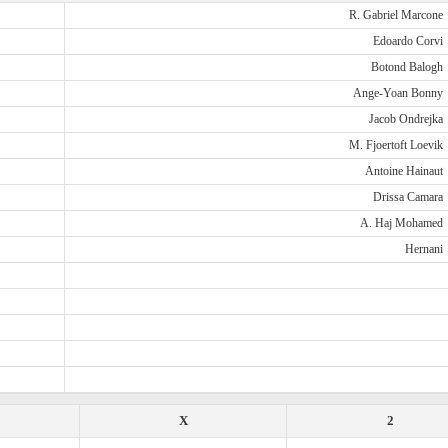
R. Gabriel Marcone
Edoardo Corvi
Botond Balogh
Ange-Yoan Bonny
Jacob Ondrejka
M. Fjoertoft Loevik
Antoine Hainaut
Drissa Camara
A. Haj Mohamed
Hernani
X
2