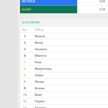
BETHUB
3.05
bet365
3.10
КЛАСИРАНЕ
Поз.
Отбор
1.
Наполи
2.
Интер
3.
Аталанта
4.
Ювентус
5.
Рома
6.
Фиорентина
7.
Лацио
8.
Милан
9.
Болоня
10.
Комо
11.
Торино
12.
Удинезе