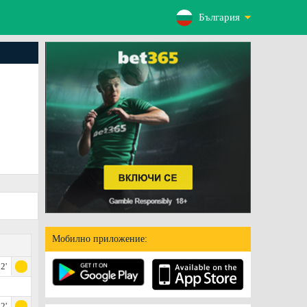
България
Мобилно приложение:
2'
2'