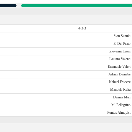
4-3-3
Zion Suzuki
E. Del Prato
Giovanni Leoni
Lautaro Valenti
Emanuele Valeri
Adrian Bernabe
Nahuel Estevez
Mandela Keita
Dennis Man
M. Pellegrino
Pontus Almqvist