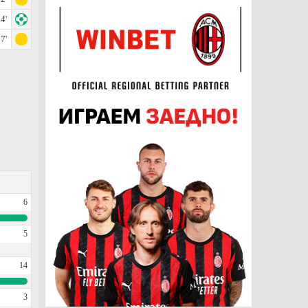
4'
7'
6
5
14
3