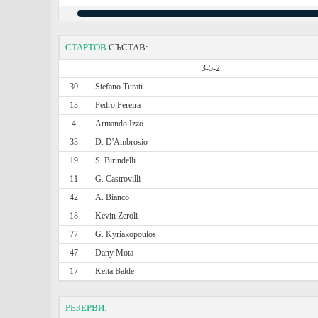
СТАРТОВ
СЪСТАВ:
3-5-2
30
Stefano Turati
13
Pedro Pereira
4
Armando Izzo
33
D. D'Ambrosio
19
S. Birindelli
11
G. Castrovilli
42
A. Bianco
18
Kevin Zeroli
77
G. Kyriakopoulos
47
Dany Mota
17
Keita Balde
РЕЗЕРВИ: