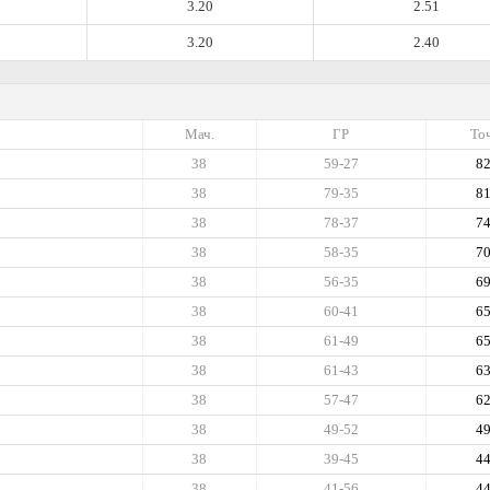
3.20
2.51
3.20
2.40
Мач.
ГР
Точ
38
59-27
8
38
79-35
8
38
78-37
7
38
58-35
7
38
56-35
6
38
60-41
6
38
61-49
6
38
61-43
6
38
57-47
6
38
49-52
4
38
39-45
4
38
41-56
4