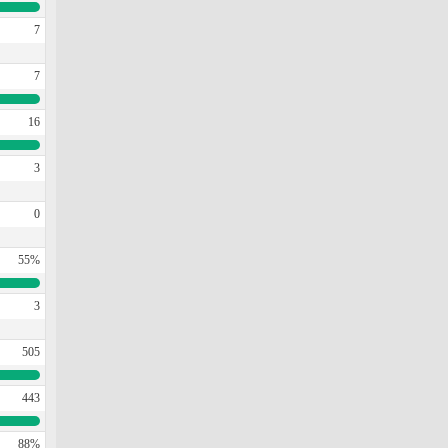
7
7
16
3
0
55%
3
505
443
88%