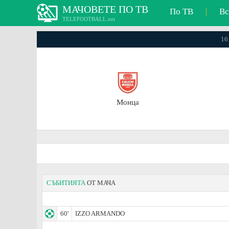
МАЧОВЕТЕ ПО ТВ
По ТВ
|
Вс
TELEFOOTBALL.net
16
Монца
СЪБИТИЯТА
ОТ МАЧА
60'
IZZO ARMANDO