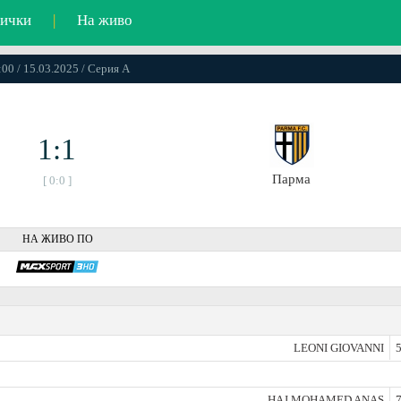
ички
|
На живо
:00 / 15.03.2025 / Серия А
1:1
Парма
[ 0:0 ]
НА ЖИВО ПО
LEONI GIOVANNI
5
HAJ MOHAMED ANAS
7