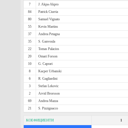
7
J. Akpa-Akpro
84
Patrick Ciurria
80
Samuel Vignato
55
Kevin Martins
37
Andrea Petagna
35
S. Ganvoula
22
Tomas Palacios
20
Omari Forson
10
G. Caprari
8
Kacper Urbanski
6
R. Gagliardini
3
Stefan Lekovic
2
Arvid Brorsson
69
Andrea Mazza
21
S. Pizzignacco
КОЕФИЦИЕНТИ
1