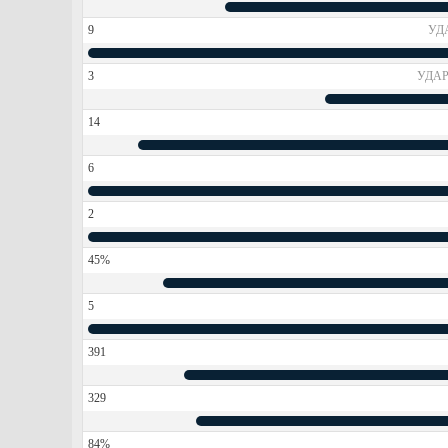
9
УД
3
УДАР
14
6
2
45%
5
391
329
84%