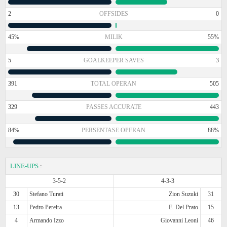
2
OFFSIDES
0
45%
MILIK
55%
5
GOALKEEPER SAVES
3
391
TOTAL OPERAN
505
329
PASSES ACCURATE
443
84%
PERSENTASE OPERAN
88%
LINE-UPS
:
3-5-2
4-3-3
30
Stefano Turati
Zion Suzuki
31
13
Pedro Pereira
E. Del Prato
15
4
Armando Izzo
Giovanni Leoni
46