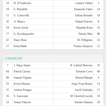
33
D. D'Ambrosio
Lautaro Valenti
5
19
S. Birindelli
Emanuele Valeri
14
11
G. Castrovilli
Adrian Bernabe
10
42
A. Bianco
Nahuel Estevez
8
18
Kevin Zeroli
Mandela Keita
16
77
G. Kyriakopoulos
Dennis Man
98
47
Dany Mota
M. Pellegrino
32
17
Keita Balde
Pontus Almqvist
11
CADANGAN:
7
J. Akpa-Akpro
R. Gabriel Marcone
33
84
Patrick Ciurria
Edoardo Corvi
40
80
Samuel Vignato
Botond Balogh
4
55
Kevin Martins
Ange-Yoan Bonny
13
37
Andrea Petagna
Jacob Ondrejka
17
35
S. Ganvoula
M. Fjoertoft Loevik
18
22
Tomas Palacios
Antoine Hainaut
20