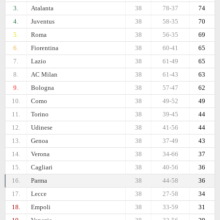
3.
Atalanta
38
78-37
74
4.
Juventus
38
58-35
70
5.
Roma
38
56-35
69
6.
Fiorentina
38
60-41
65
7.
Lazio
38
61-49
65
8.
AC Milan
38
61-43
63
9.
Bologna
38
57-47
62
10.
Como
38
49-52
49
11.
Torino
38
39-45
44
12.
Udinese
38
41-56
44
13.
Genoa
38
37-49
43
14.
Verona
38
34-66
37
15.
Cagliari
38
40-56
36
16.
Parma
38
44-58
36
17.
Lecce
38
27-58
34
18.
Empoli
38
33-59
31