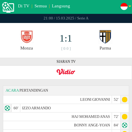
Di TV
|
Semua
|
Langsung
21:00 / 15.03.2025 / Serie A
1:1
Monza
Parma
[ 0:0 ]
SIARAN TV
ACARA
PERTANDINGAN
LEONI GIOVANNI
52'
60'
IZZO ARMANDO
HAJ MOHAMED ANAS
72'
BONNY ANGE-YOAN
84'