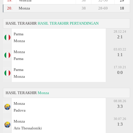
19.
Venezia
38
32-56
29
20.
Monza
38
28-69
18
HASIL TERAKHIR
HASIL TERAKHIR PERTANDINGAN
28.12.24
Parma
2:1
Monza
03.03.22
Monza
1:1
Parma
17.10.21
Parma
0:0
Monza
HASIL TERAKHIR
Monza
08.08.26
Monza
3:3
Padova
30.07.26
Monza
1:3
Aris Thessaloniki