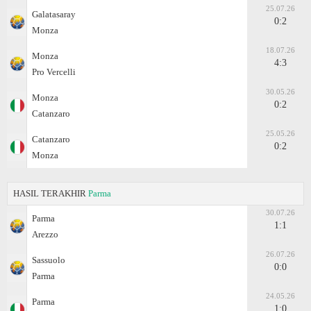
25.07.26
Galatasaray
0:2
Monza
18.07.26
Monza
4:3
Pro Vercelli
30.05.26
Monza
0:2
Catanzaro
25.05.26
Catanzaro
0:2
Monza
HASIL TERAKHIR
Parma
30.07.26
Parma
1:1
Arezzo
26.07.26
Sassuolo
0:0
Parma
24.05.26
Parma
1:0