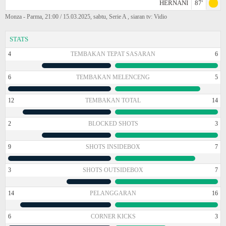
HERNANI
87'
Monza - Parma, 21:00 / 15.03.2025, sabtu, Serie A , siaran tv: Vidio
STATS
4
TEMBAKAN TEPAT SASARAN
6
6
TEMBAKAN MELENCENG
5
12
TEMBAKAN TOTAL
14
2
BLOCKED SHOTS
3
9
SHOTS INSIDEBOX
7
3
SHOTS OUTSIDEBOX
7
14
PELANGGARAN
16
6
CORNER KICKS
3