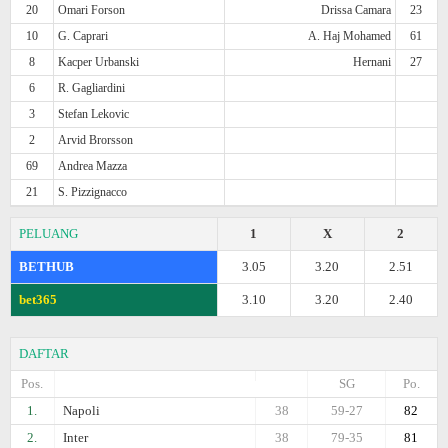
20
Omari Forson
Drissa Camara
23
10
G. Caprari
A. Haj Mohamed
61
8
Kacper Urbanski
Hernani
27
6
R. Gagliardini
3
Stefan Lekovic
2
Arvid Brorsson
69
Andrea Mazza
21
S. Pizzignacco
PELUANG
1
X
2
BETHUB
3.05
3.20
2.51
bet365
3.10
3.20
2.40
DAFTAR
Pos.
SG
Po.
1.
Napoli
38
59-27
82
2.
Inter
38
79-35
81