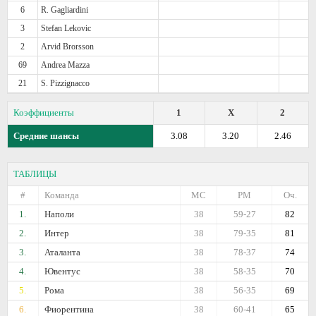
6
R. Gagliardini
3
Stefan Lekovic
2
Arvid Brorsson
69
Andrea Mazza
21
S. Pizzignacco
Коэффициенты
1
X
2
Средние шансы
3.08
3.20
2.46
ТАБЛИЦЫ
#
Команда
МС
РМ
Оч.
1.
Наполи
38
59-27
82
2.
Интер
38
79-35
81
3.
Аталанта
38
78-37
74
4.
Ювентус
38
58-35
70
5.
Рома
38
56-35
69
6.
Фиорентина
38
60-41
65