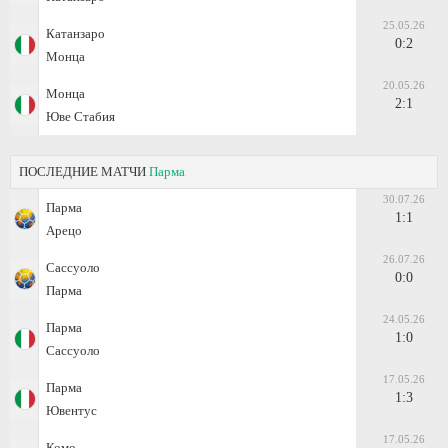
25.05.26
Катанзаро
0:2
Монца
20.05.26
Монца
2:1
Юве Стабия
ПОСЛЕДНИЕ МАТЧИ
Парма
30.07.26
Парма
1:1
Арецо
26.07.26
Сассуоло
0:0
Парма
24.05.26
Парма
1:0
Сассуоло
17.05.26
Парма
1:3
Ювентус
17.05.26
Комо