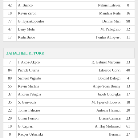
42
A. Bianco
Nahuel Estevez
8
18
Kevin Zeroli
Mandela Keita
16
77
G. Kyriakopoulos
Dennis Man
98
47
Dany Mota
M. Pellegrino
32
17
Keita Balde
Pontus Almqvist
11
ЗАПАСНЫЕ ИГРОКИ:
7
J. Akpa-Akpro
R. Gabriel Marcone
33
84
Patrick Ciurria
Edoardo Corvi
40
80
Samuel Vignato
Botond Balogh
4
55
Kevin Martins
Ange-Yoan Bonny
13
37
Andrea Petagna
Jacob Ondrejka
17
35
S. Ganvoula
M. Fjoertoft Loevik
18
22
Tomas Palacios
Antoine Hainaut
20
20
Omari Forson
Drissa Camara
23
10
G. Caprari
A. Haj Mohamed
61
8
Kacper Urbanski
Hernani
27