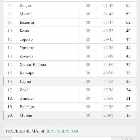
7.
Лацио
38
61-49
65
8.
Милан
38
61-43
63
9.
Болонья
38
57-47
62
10.
Комо
38
49-52
49
11.
Торино
38
39-45
44
12.
Удинезе
38
41-56
44
13.
Дженоа
38
37-49
43
14.
Хеллас Верона
38
34-66
37
15.
Кальяри
38
40-56
36
16.
Парма
38
44-58
36
17.
Лече
38
27-58
34
18.
Эмполи
38
33-59
31
19.
Венеция
38
32-56
29
20.
Монца
38
28-69
18
ПОСЛЕДНИЕ МАТЧИ
ДРУГ С ДРУГОМ
28.12.24