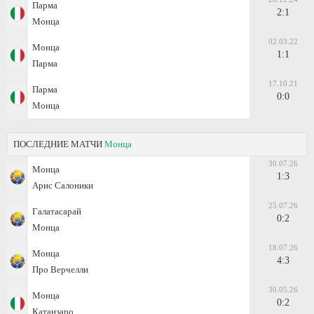
Парма
2:1
Монца
02.03.22
Монца
1:1
Парма
17.10.21
Парма
0:0
Монца
ПОСЛЕДНИЕ МАТЧИ
Монца
30.07.26
Монца
1:3
Арис Салоники
25.07.26
Галатасарай
0:2
Монца
18.07.26
Монца
4:3
Про Верчелли
30.05.26
Монца
0:2
Катанзаро