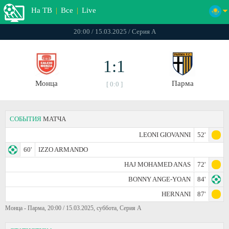
На ТВ
|
Все
|
Live
20:00 / 15.03.2025 / Серия А
1:1
Монца
Парма
[ 0:0 ]
СОБЫТИЯ
МАТЧА
LEONI GIOVANNI
52'
60'
IZZO ARMANDO
HAJ MOHAMED ANAS
72'
BONNY ANGE-YOAN
84'
HERNANI
87'
Монца - Парма, 20:00 / 15.03.2025, суббота, Серия А