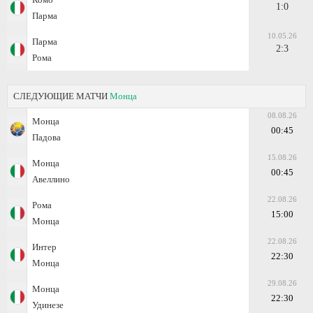
1:0
Парма
10.05.26
Парма
2:3
Рома
СЛЕДУЮЩИЕ МАТЧИ
Монца
08.08.26
Монца
00:45
Падова
15.08.26
Монца
00:45
Авеллино
22.08.26
Рома
15:00
Монца
22.08.26
Интер
22:30
Монца
29.08.26
Монца
22:30
Удинезе