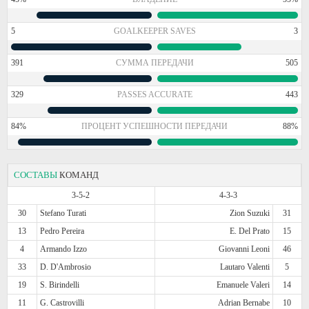
5
GOALKEEPER SAVES
3
391
СУММА ПЕРЕДАЧИ
505
329
PASSES ACCURATE
443
84%
ПРОЦЕНТ УСПЕШНОСТИ ПЕРЕДАЧИ
88%
СОСТАВЫ
КОМАНД
3-5-2
4-3-3
30
Stefano Turati
Zion Suzuki
31
13
Pedro Pereira
E. Del Prato
15
4
Armando Izzo
Giovanni Leoni
46
33
D. D'Ambrosio
Lautaro Valenti
5
19
S. Birindelli
Emanuele Valeri
14
11
G. Castrovilli
Adrian Bernabe
10