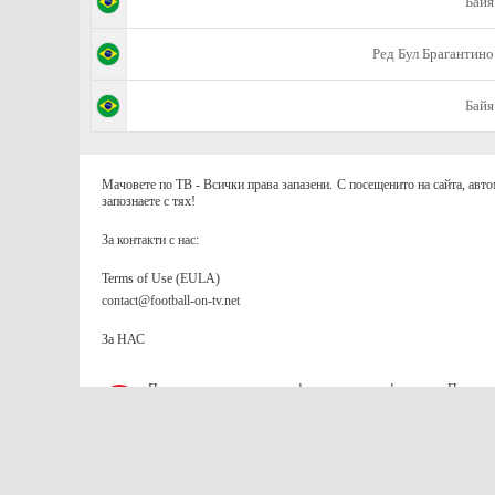
Байя
Ред Бул Брагантино
Байя
Мачовете по ТВ - Всички права запазени. С посещенито на сайта, авто
запознаете с тях!
За контакти с нас:
Terms of Use (EULA)
contact@football-on-tv.net
За НАС
Приложението съдържа информация за коефициенти. Призов