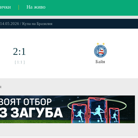
ички
|
На живо
 14.05.2026 / Купа на Бразилия
2:1
Байя
[ 1:1 ]
я