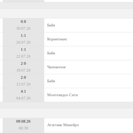
0:0
Байя
30.07.26
1:1
Коринтианс
26.07.26
1:1
Байя
22.07.26
2:0
Чапекоензе
18.07.26
2:0
Байя
12.07.26
4:1
Монтевидео Сити
04.07.26
09.08.26
Атлетико Минейро
00:30