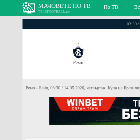
МАЧОВЕТЕ ПО ТВ
По ТВ
|
Вс
TELEFOOTBALL.net
03:30 /
Ремо
Ремо - Байя, 03:30 / 14.05.2026, четвъртък, Купа на Бразили