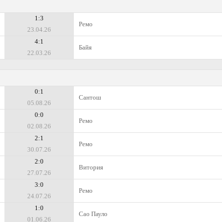
1:3
Ремо
23.04.26
4:1
Байя
22.03.26
0:1
Сантош
05.08.26
0:0
Ремо
02.08.26
2:1
Ремо
30.07.26
2:0
Витория
27.07.26
3:0
Ремо
24.07.26
1:0
Сао Пауло
01.06.26