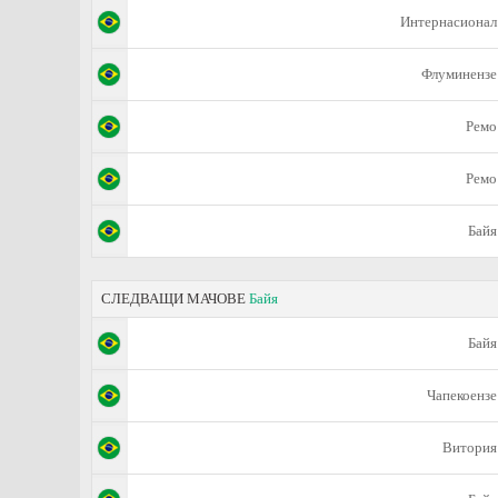
Интернасионал
Флуминензе
Ремо
Ремо
Байя
СЛЕДВАЩИ МАЧОВЕ
Байя
Байя
Чапекоензе
Витория