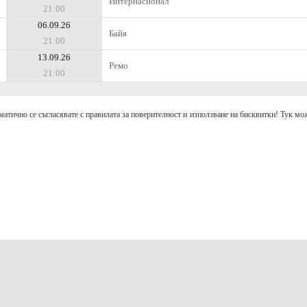
Интернасионал
21:00
06.09.26
Байя
21:00
13.09.26
Ремо
21:00
матично се съгласявате с правилата за поверителност и използване на бисквитки! Тук мож
аваме към
отговорно и разумно залагане
.