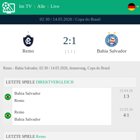
Im TV
|
Alle
|
Live
02:30 / 14.05.2026 / Copa do Brasil
2:1
Remo
Bahia Salvador
[ 1:1 ]
Remo - Bahia Salvador, 02:30 / 14.05.2026, donnerstag, Copa do Brasil
LETZTE SPIELE
DIREKTVERGLEICH
23.04.26
Bahia Salvador
1:3
Remo
22.03.26
Remo
4:1
Bahia Salvador
LETZTE SPIELE
Remo