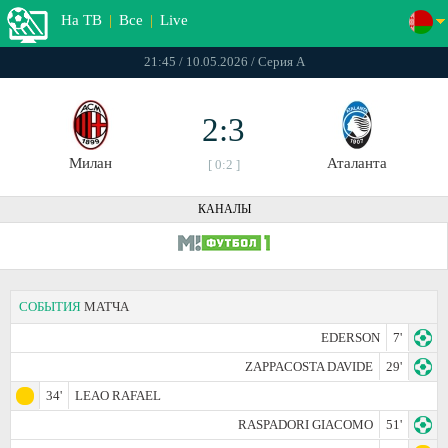
На ТВ
|
Все
|
Live
21:45 / 10.05.2026 / Серия А
2:3
Милан
Аталанта
[ 0:2 ]
КАНАЛЫ
СОБЫТИЯ
МАТЧА
EDERSON
7'
ZAPPACOSTA DAVIDE
29'
34'
LEAO RAFAEL
RASPADORI GIACOMO
51'