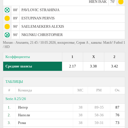
HIEN ISAK
70'
88'
PAVLOVIC STRAHINJA
89'
ESTUPINAN PERVIS
90'
SAELEMAEKERS ALEXIS
90'
NKUNKU CHRISTOPHER
Милан - Аталанта, 21:45 / 10.05.2026, воскресенье, Серия А , каналы: Match! Futbol 1
/ HD
Коэффициенты
1
X
2
Средние шансы
2.17
3.38
3.42
ТАБЛИЦЫ
#
Команда
МС
РМ
Оч.
Serie A 25/26
1.
Интер
38
89-35
87
2.
Наполи
38
58-36
76
3.
Рома
38
59-31
73