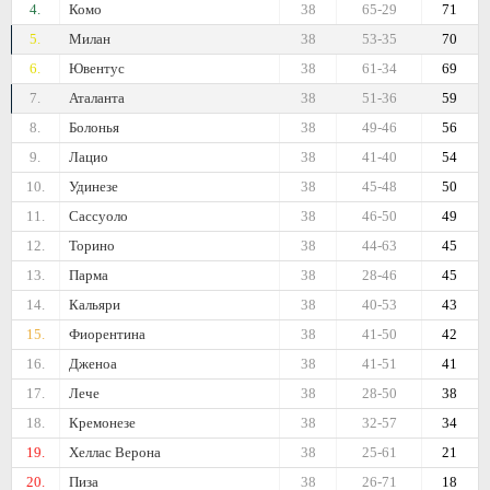
4.
Комо
38
65-29
71
5.
Милан
38
53-35
70
6.
Ювентус
38
61-34
69
7.
Аталанта
38
51-36
59
8.
Болонья
38
49-46
56
9.
Лацио
38
41-40
54
10.
Удинезе
38
45-48
50
11.
Сассуоло
38
46-50
49
12.
Торино
38
44-63
45
13.
Парма
38
28-46
45
14.
Кальяри
38
40-53
43
15.
Фиорентина
38
41-50
42
16.
Дженоа
38
41-51
41
17.
Лече
38
28-50
38
18.
Кремонезе
38
32-57
34
19.
Хеллас Верона
38
25-61
21
20.
Пиза
38
26-71
18