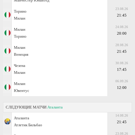
Манчестер Юнайтед
23.08.26
Торино
21:45
Милан
24.08.26
Милан
20:00
Торино
28.08.26
Милан
21:45
Венеция
30.08.26
Чезена
17:45
Милан
06.09.26
Милан
12:00
Ювентус
СЛЕДУЮЩИЕ МАТЧИ
Аталанта
14.08.26
Аталанта
21:45
Атлетик Бильбао
23.08.26