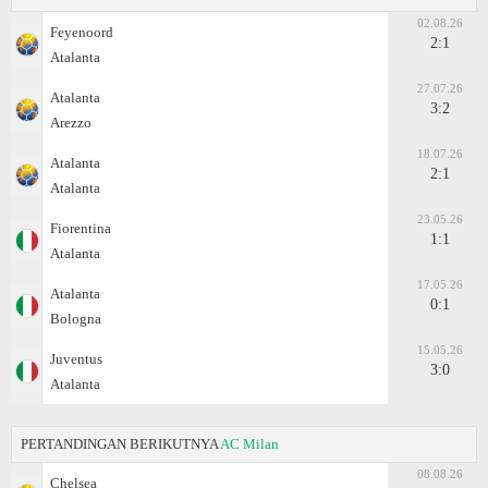
02.08.26
Feyenoord
2:1
Atalanta
27.07.26
Atalanta
3:2
Arezzo
18.07.26
Atalanta
2:1
Atalanta
23.05.26
Fiorentina
1:1
Atalanta
17.05.26
Atalanta
0:1
Bologna
15.05.26
Juventus
3:0
Atalanta
PERTANDINGAN BERIKUTNYA
AC Milan
08.08.26
Chelsea