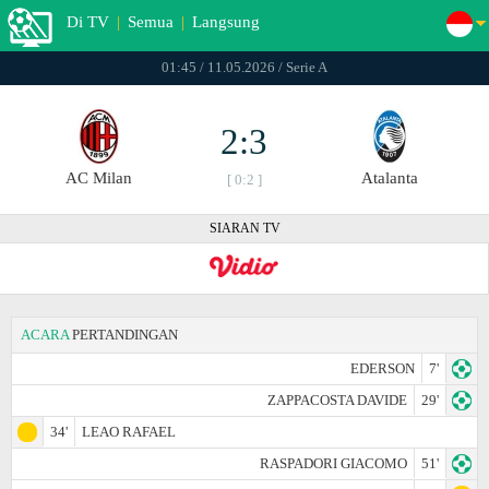
Di TV
|
Semua
|
Langsung
01:45 / 11.05.2026 / Serie A
2:3
AC Milan
Atalanta
[ 0:2 ]
SIARAN TV
ACARA
PERTANDINGAN
EDERSON
7'
ZAPPACOSTA DAVIDE
29'
34'
LEAO RAFAEL
RASPADORI GIACOMO
51'