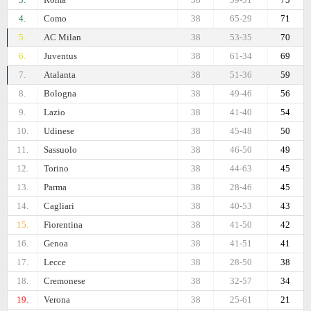
4.
Como
38
65-29
71
5.
AC Milan
38
53-35
70
6.
Juventus
38
61-34
69
7.
Atalanta
38
51-36
59
8.
Bologna
38
49-46
56
9.
Lazio
38
41-40
54
10.
Udinese
38
45-48
50
11.
Sassuolo
38
46-50
49
12.
Torino
38
44-63
45
13.
Parma
38
28-46
45
14.
Cagliari
38
40-53
43
15.
Fiorentina
38
41-50
42
16.
Genoa
38
41-51
41
17.
Lecce
38
28-50
38
18.
Cremonese
38
32-57
34
19.
Verona
38
25-61
21