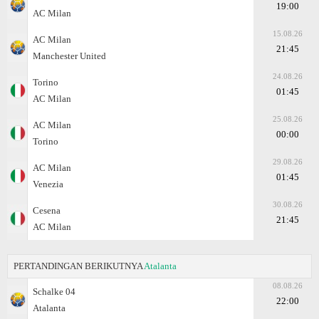
19:00
AC Milan
15.08.26
AC Milan
21:45
Manchester United
24.08.26
Torino
01:45
AC Milan
25.08.26
AC Milan
00:00
Torino
29.08.26
AC Milan
01:45
Venezia
30.08.26
Cesena
21:45
AC Milan
PERTANDINGAN BERIKUTNYA
Atalanta
08.08.26
Schalke 04
22:00
Atalanta