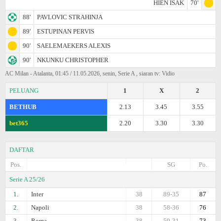
HIEN ISAK
70'
88'
PAVLOVIC STRAHINJA
89'
ESTUPINAN PERVIS
90'
SAELEMAEKERS ALEXIS
90'
NKUNKU CHRISTOPHER
AC Milan - Atalanta, 01:45 / 11.05.2026, senin, Serie A , siaran tv: Vidio
PELUANG
1
X
2
BETHUB
2.13
3.45
3.55
bet365
2.20
3.30
3.30
DAFTAR
Pos.
SG
Po.
Serie A 25/26
1.
Inter
38
89-35
87
2.
Napoli
38
58-36
76
3.
Roma
38
59-31
73