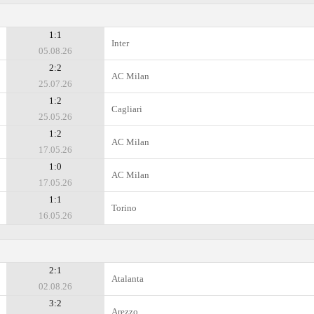
1:1
Inter
05.08.26
2:2
AC Milan
25.07.26
1:2
Cagliari
25.05.26
1:2
AC Milan
17.05.26
1:0
AC Milan
17.05.26
1:1
Torino
16.05.26
2:1
Atalanta
02.08.26
3:2
Arezzo