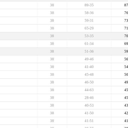
38
89-35
8
38
58-36
7
38
59-31
7
38
65-29
7
38
53-35
7
38
61-34
6
38
51-36
5
38
49-46
5
38
41-40
5
38
45-48
5
38
46-50
4
38
44-63
4
38
28-46
4
38
40-53
4
38
41-50
4
38
41-51
4