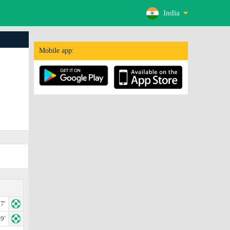
India
Mobile app:
7'
9'