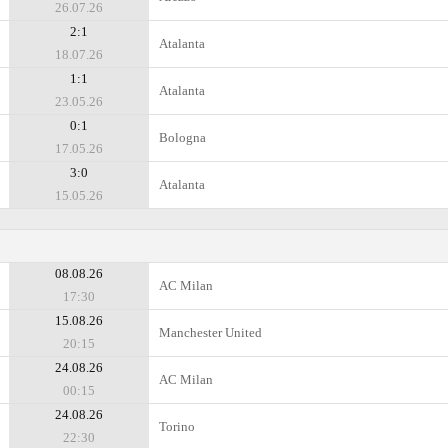
26.07.26
2:1
Atalanta
18.07.26
1:1
Atalanta
23.05.26
0:1
Bologna
17.05.26
3:0
Atalanta
15.05.26
08.08.26
AC Milan
17:30
15.08.26
Manchester United
20:15
24.08.26
AC Milan
00:15
24.08.26
Torino
22:30