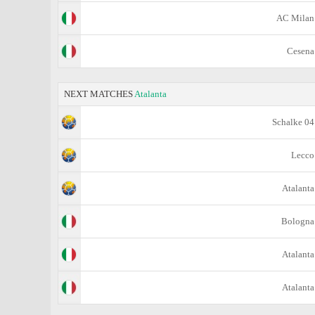
AC Milan
Cesena
NEXT MATCHES
Atalanta
Schalke 04
Lecco
Atalanta
Bologna
Atalanta
Atalanta