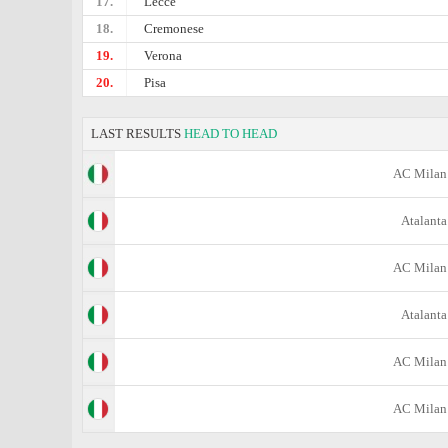
17.
Lecce
18.
Cremonese
19.
Verona
20.
Pisa
LAST RESULTS
HEAD TO HEAD
AC Milan
Atalanta
AC Milan
Atalanta
AC Milan
AC Milan