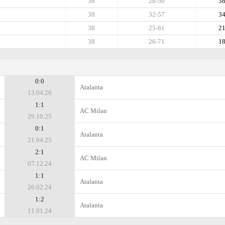
38
28-50
3
38
32-57
3
38
25-61
2
38
26-71
1
0:0
Atalanta
13.04.26
1:1
AC Milan
29.10.25
0:1
Atalanta
21.04.25
2:1
AC Milan
07.12.24
1:1
Atalanta
26.02.24
1:2
Atalanta
11.01.24