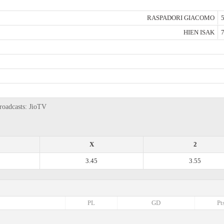
RASPADORI GIACOMO
5
HIEN ISAK
7
broadcasts: JioTV
X
2
3.45
3.55
PL
GD
Pt