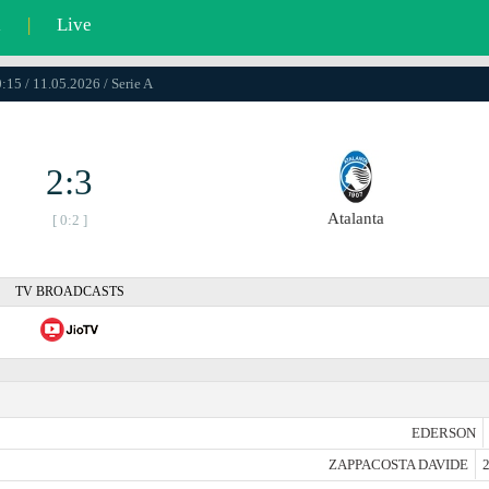
l
|
Live
:15 / 11.05.2026 / Serie A
2:3
Atalanta
[ 0:2 ]
TV BROADCASTS
EDERSON
ZAPPACOSTA DAVIDE
2