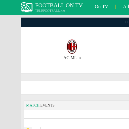
FOOTBALL ON TV
On TV
|
Al
TELEFOOTBALL.net
00
AC Milan
MATCH
EVENTS