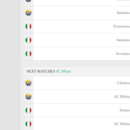
Atalanta
Fiorentina
Atalanta
Juventus
NEXT MATCHES
AC Milan
Chelsea
AC Milan
Torino
AC Milan