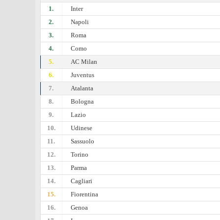
1.
Inter
2.
Napoli
3.
Roma
4.
Como
5.
AC Milan
6.
Juventus
7.
Atalanta
8.
Bologna
9.
Lazio
10.
Udinese
11.
Sassuolo
12.
Torino
13.
Parma
14.
Cagliari
15.
Fiorentina
16.
Genoa