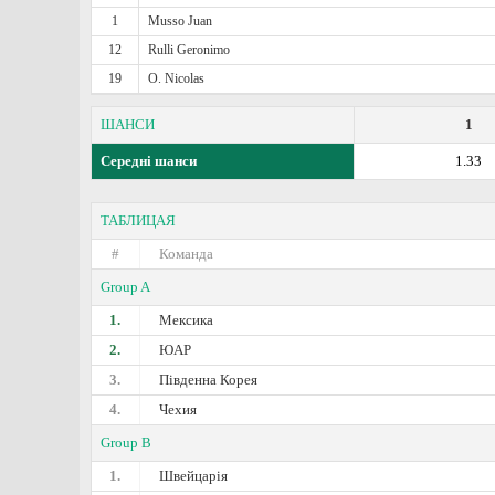
1
Musso Juan
12
Rulli Geronimo
19
O. Nicolas
ШАНСИ
1
Середні шанси
1.33
ТАБЛИЦАЯ
#
Команда
Group A
1.
Мексика
2.
ЮАР
3.
Південна Корея
4.
Чехия
Group B
1.
Швейцарія