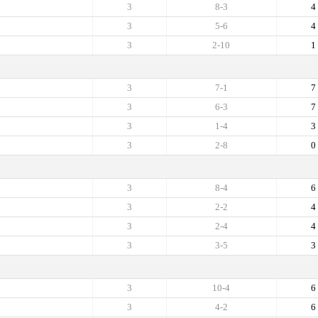
3
8-3
4
3
5-6
4
3
2-10
1
3
7-1
7
3
6-3
7
3
1-4
3
3
2-8
0
3
8-4
6
3
2-2
4
3
2-4
4
3
3-5
3
3
10-4
6
3
4-2
6