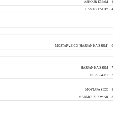
ASHOUR EMAM
4
HAMDY FATHY
4
MOSTAFA ZICO (HASSAN HAISSEM)
6
HASSAN HAISSEM
7
TREZEGUET
7
MOSTAFA ZICO
8
MARMOUSH OMAR
8