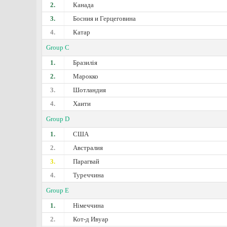
2.
Канада
3.
Босния и Герцеговина
4.
Катар
Group C
1.
Бразилія
2.
Марокко
3.
Шотландия
4.
Хаити
Group D
1.
США
2.
Австралия
3.
Парагвай
4.
Туреччина
Group E
1.
Німеччина
2.
Кот-д Ивуар