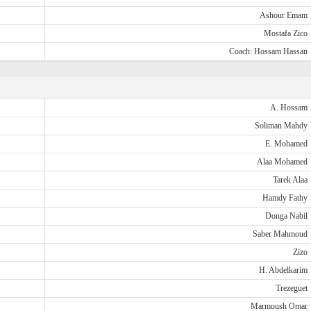
Ashour Emam
Mostafa Zico
Coach: Hossam Hassan
A. Hossam
Soliman Mahdy
E. Mohamed
Alaa Mohamed
Tarek Alaa
Hamdy Fathy
Donga Nabil
Saber Mahmoud
Zizo
H. Abdelkarim
Trezeguet
Marmoush Omar