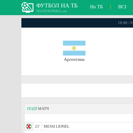
ФУТБОЛ НА ТБ
На ТБ
|
ВСІ
TELEFOOTBALL.net
19:00 / 
Аргентина
ПОДІЇ
МАТЧ
21'
MESSI LIONEL