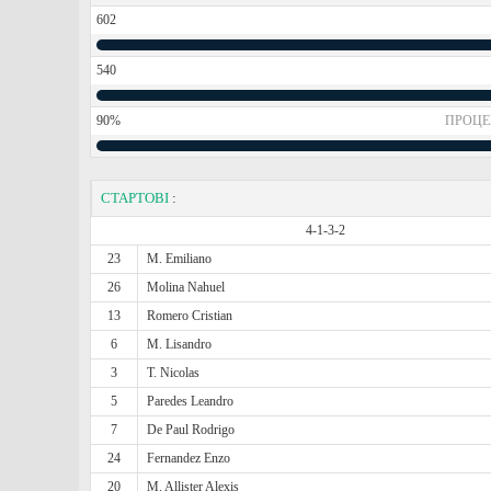
602
540
90%
ПРОЦЕ
СТАРТОВІ
:
4-1-3-2
23
M. Emiliano
26
Molina Nahuel
13
Romero Cristian
6
M. Lisandro
3
T. Nicolas
5
Paredes Leandro
7
De Paul Rodrigo
24
Fernandez Enzo
20
M. Allister Alexis