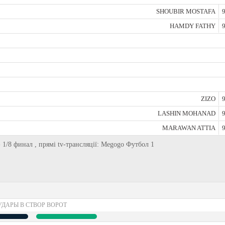
SHOUBIR MOSTAFA
9
HAMDY FATHY
9
ZIZO
9
LASHIN MOHANAD
9
MARAWAN ATTIA
9
- 1/8 финал , прямі tv-трансляції: Megogo Футбол 1
УДАРЫ В СТВОР ВОРОТ