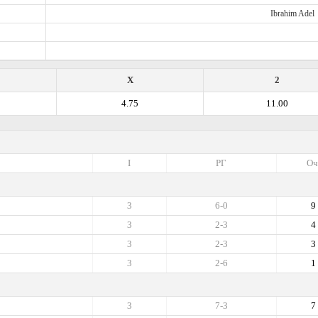
Ibrahim Adel
X
2
4.75
11.00
I
РГ
Оч
3
6-0
9
3
2-3
4
3
2-3
3
3
2-6
1
3
7-3
7