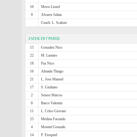
10
Messi Lionel
9
Alvarez Julian
Coach: L. Scaloni
ЗАПАСНІ ГРАВЦІ:
15
Gonzalez Nico
22
M. Lautaro
18
Paz Nico
16
Almada Thiago
21
L. Jose Manuel
17
S. Giuliano
2
Senesi Marcos
8
Barco Valentin
11
L. Celso Giovani
25
Medina Facundo
4
Montiel Gonzalo
14
P. Exequiel