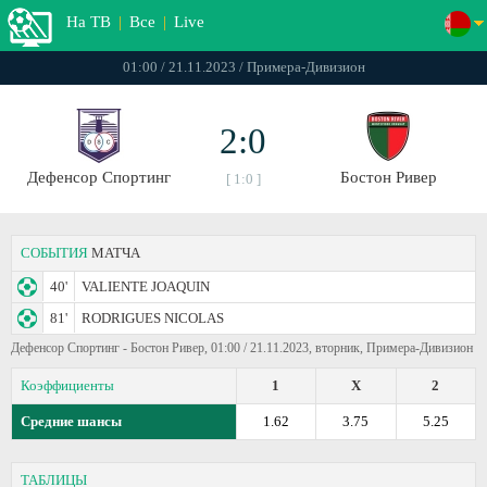
На ТВ
|
Все
|
Live
01:00 / 21.11.2023 / Примера-Дивизион
2:0
Дефенсор Спортинг
Бостон Ривер
[ 1:0 ]
СОБЫТИЯ
МАТЧА
40'
VALIENTE JOAQUIN
81'
RODRIGUES NICOLAS
Дефенсор Спортинг - Бостон Ривер, 01:00 / 21.11.2023, вторник, Примера-Дивизион
Коэффициенты
1
X
2
Средние шансы
1.62
3.75
5.25
ТАБЛИЦЫ