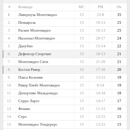
#
Команда
МС
РМ
Оч.
1.
Ливерпуль Монтевидео
15
23-8
35
2.
Пеньяроль
15
19-13
25
3.
Расинг Монтевидео
15
16-13
25
4.
Насьонал Монтевидео
15
20-17
24
5.
Данубио
15
15-14
22
6.
Дефенсор Спортинг
15
19-13
21
7.
Монтевидео Сити
15
21-20
21
8.
Бостон Ривер
15
17-16
20
9.
Пласа Колония
15
13-15
19
10.
Ривер Плейт Монтевидео
15
9-14
19
11.
Депортиво Мальдонадо
15
14-19
18
12.
Серро Ларго
15
14-17
17
13.
Феникс
15
11-15
16
14.
Серо
15
12-15
15
15.
Монтевидео Уондерерс
15
13-21
15