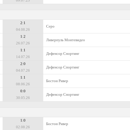
09.07.23
2:1
Серо
04.08.26
1:2
Ливерпуль Монтевидео
26.07.26
1:1
Дефенсор Спортинг
14.07.26
2:0
Дефенсор Спортинг
04.07.26
1:1
Бостон Ривер
08.06.26
0:0
Дефенсор Спортинг
30.05.26
1:0
Бостон Ривер
02.08.26