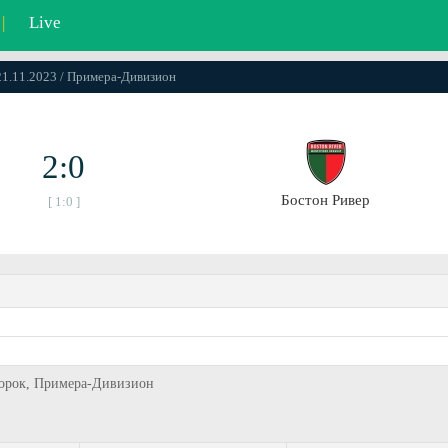
|
Live
 21.11.2023 / Примера-Дивизион
2:0
Бостон Ривер
[ 1:0 ]
второк, Примера-Дивизион