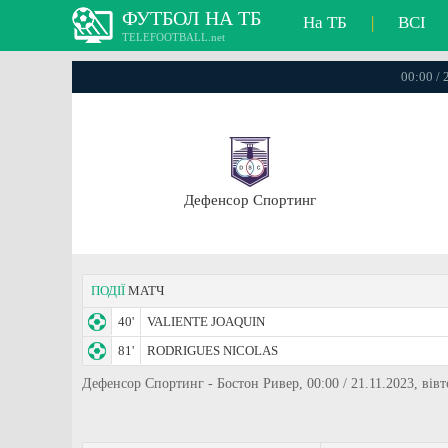
ФУТБОЛ НА ТБ
На ТБ
|
ВСІ
TELEFOOTBALL.net
00:00 /
Дефенсор Спортинг
ПОДІЇ
МАТЧ
40'
VALIENTE JOAQUIN
81'
RODRIGUES NICOLAS
Дефенсор Спортинг - Бостон Ривер, 00:00 / 21.11.2023, ві