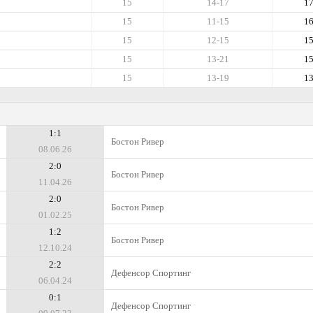
15
14-17
1
15
11-15
1
15
12-15
1
15
13-21
1
15
13-19
1
1:1
Бостон Ривер
08.06.26
2:0
Бостон Ривер
11.04.26
2:0
Бостон Ривер
01.02.25
1:2
Бостон Ривер
12.10.24
2:2
Дефенсор Спортинг
06.04.24
0:1
Дефенсор Спортинг