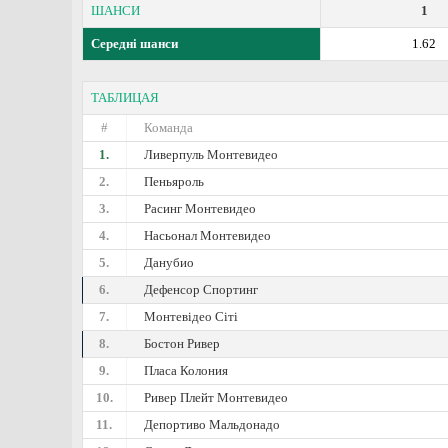
ШАНСИ
1
Середні шанси
1.62
ТАБЛИЦАЯ
#
Команда
1.
Ливерпуль Монтевидео
2.
Пеньяроль
3.
Расинг Монтевидео
4.
Насьонал Монтевидео
5.
Данубио
6.
Дефенсор Спортинг
7.
Монтевідео Сіті
8.
Бостон Ривер
9.
Пласа Колония
10.
Ривер Плейт Монтевидео
11.
Депортиво Мальдонадо