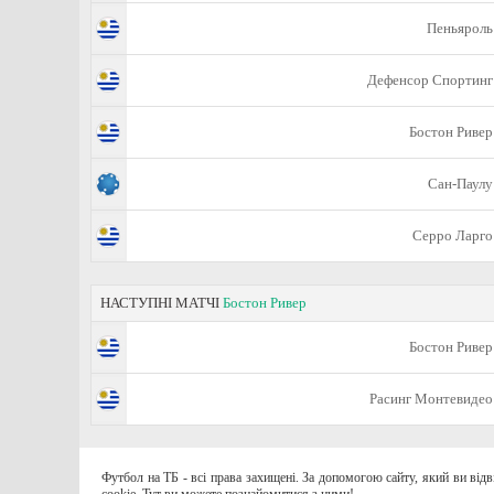
Пеньяроль
Дефенсор Спортинг
Бостон Ривер
Сан-Паулу
Серро Ларго
НАСТУПНІ МАТЧІ
Бостон Ривер
Бостон Ривер
Расинг Монтевидео
Футбол на ТБ - всі права захищені. За допомогою сайту, який ви від