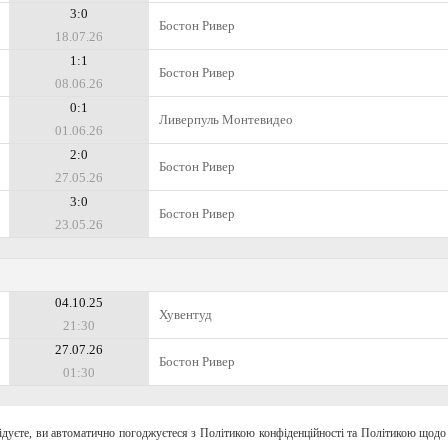
3:0
Бостон Ривер
18.07.26
1:1
Бостон Ривер
08.06.26
0:1
Ливерпуль Монтевидео
01.06.26
2:0
Бостон Ривер
27.05.26
3:0
Бостон Ривер
23.05.26
04.10.25
Хувентуд
21:30
27.07.26
Бостон Ривер
01:30
відуєте, ви автоматично погоджуєтеся з Політикою конфіденційності та Політикою щодо