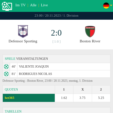
Im TV
|
Alle
|
Live
23:00 / 20.11.2023 / 1. Division
2:0
Defensor Sporting
Boston River
[ 1:0 ]
SPIELE
VERANSTALTUNGEN
40'
VALIENTE JOAQUIN
81'
RODRIGUES NICOLAS
Defensor Sporting - Boston River, 23:00 / 20.11.2023, montag, 1. Division
QUOTEN
1
X
2
bet365
1.62
3.75
5.25
TABELLEN