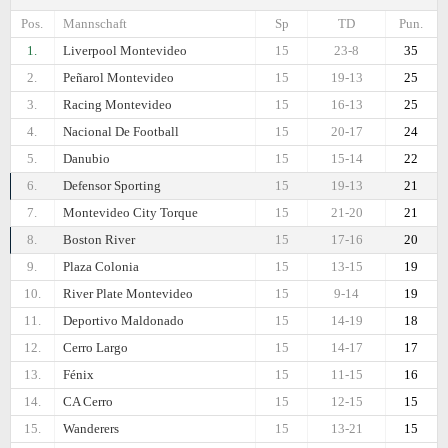
Pos.
Mannschaft
Sp
TD
Pun.
1.
Liverpool Montevideo
15
23-8
35
2.
Peñarol Montevideo
15
19-13
25
3.
Racing Montevideo
15
16-13
25
4.
Nacional De Football
15
20-17
24
5.
Danubio
15
15-14
22
6.
Defensor Sporting
15
19-13
21
7.
Montevideo City Torque
15
21-20
21
8.
Boston River
15
17-16
20
9.
Plaza Colonia
15
13-15
19
10.
River Plate Montevideo
15
9-14
19
11.
Deportivo Maldonado
15
14-19
18
12.
Cerro Largo
15
14-17
17
13.
Fénix
15
11-15
16
14.
CA Cerro
15
12-15
15
15.
Wanderers
15
13-21
15