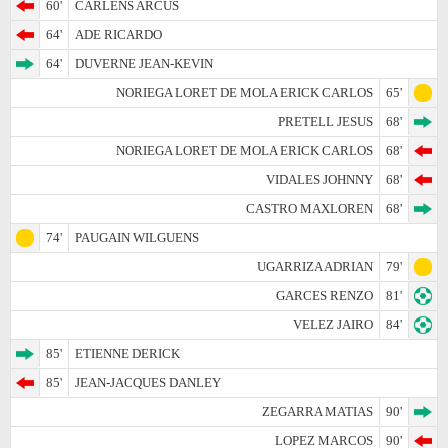
60'
CARLENS ARCUS
64'
ADE RICARDO
64'
DUVERNE JEAN-KEVIN
NORIEGA LORET DE MOLA ERICK CARLOS
65'
PRETELL JESUS
68'
NORIEGA LORET DE MOLA ERICK CARLOS
68'
VIDALES JOHNNY
68'
CASTRO MAXLOREN
68'
74'
PAUGAIN WILGUENS
UGARRIZA ADRIAN
79'
GARCES RENZO
81'
VELEZ JAIRO
84'
85'
ETIENNE DERICK
85'
JEAN-JACQUES DANLEY
ZEGARRA MATIAS
90'
LOPEZ MARCOS
90'