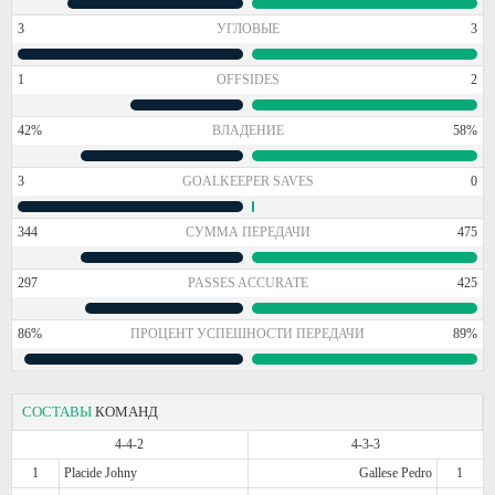
3
УГЛОВЫЕ
3
1
OFFSIDES
2
42%
ВЛАДЕНИЕ
58%
3
GOALKEEPER SAVES
0
344
СУММА ПЕРЕДАЧИ
475
297
PASSES ACCURATE
425
86%
ПРОЦЕНТ УСПЕШНОСТИ ПЕРЕДАЧИ
89%
СОСТАВЫ
КОМАНД
4-4-2
4-3-3
1
Placide Johny
Gallese Pedro
1