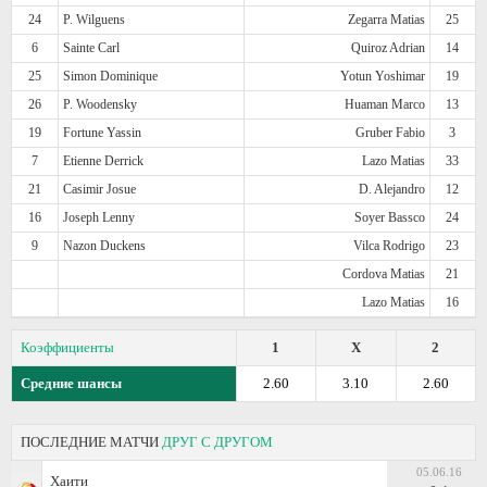
24
P. Wilguens
Zegarra Matias
25
6
Sainte Carl
Quiroz Adrian
14
25
Simon Dominique
Yotun Yoshimar
19
26
P. Woodensky
Huaman Marco
13
19
Fortune Yassin
Gruber Fabio
3
7
Etienne Derrick
Lazo Matias
33
21
Casimir Josue
D. Alejandro
12
16
Joseph Lenny
Soyer Bassco
24
9
Nazon Duckens
Vilca Rodrigo
23
Cordova Matias
21
Lazo Matias
16
Коэффициенты
1
X
2
Средние шансы
2.60
3.10
2.60
ПОСЛЕДНИЕ МАТЧИ
ДРУГ С ДРУГОМ
05.06.16
Хаити