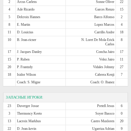
2
Arcus Carlens
Sonne Oliver
22
4
Ade Ricardo
Garces Renzo
15
5
Delcroix Hannes
Barco Alfonso
2
8
E. Martin
Lopez Marcos
4
11
D. Louicius
Carrillo Andre
18
10
B. Jean-ricner
N. Loret De Mola Erick
8
Carlos
17
J. Jacques Danley
Concha Jairo
17
15
P. Ruben
Velez Jairo
11
20
P. Frantzdy
Vidales Johnny
27
18
Isidor Wilson
Cabrera Kenji
7
Coach: S. Migne
Coach: O. Ibanez
ЗАПАСНЫЕ ИГРОКИ:
23
Duverger Josue
Pretell Jesus
6
3
Thermoncy Keeto
Soyer Bassco
0
13
Lacroix Markhus
Castro Maxloren
20
22
D. Jean-kevin
Ugarriza Adrian
9