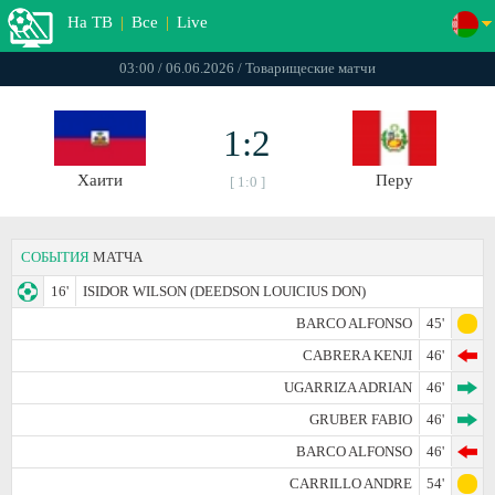
На ТВ
|
Все
|
Live
03:00 / 06.06.2026 / Товарищеские матчи
1:2
Хаити
Перу
[ 1:0 ]
СОБЫТИЯ
МАТЧА
16'
ISIDOR WILSON (DEEDSON LOUICIUS DON)
BARCO ALFONSO
45'
CABRERA KENJI
46'
UGARRIZA ADRIAN
46'
GRUBER FABIO
46'
BARCO ALFONSO
46'
CARRILLO ANDRE
54'