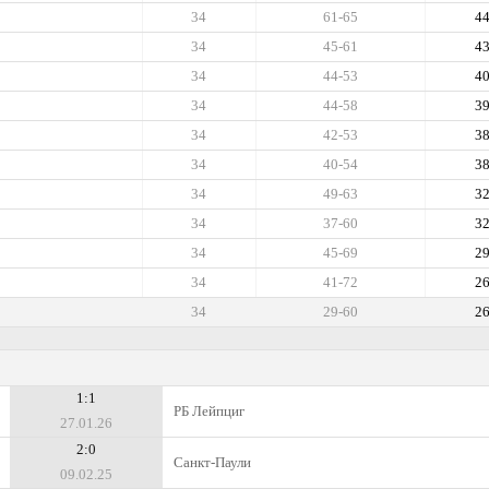
34
61-65
4
34
45-61
4
34
44-53
4
34
44-58
3
34
42-53
3
34
40-54
3
34
49-63
3
34
37-60
3
34
45-69
2
34
41-72
2
34
29-60
2
1:1
РБ Лейпциг
27.01.26
2:0
Санкт-Паули
09.02.25