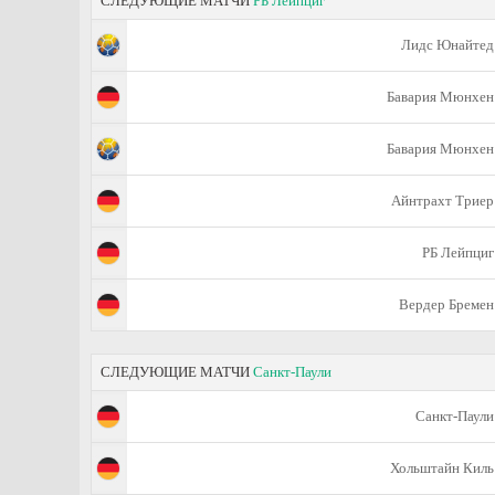
СЛЕДУЮЩИЕ МАТЧИ
РБ Лейпциг
Лидс Юнайтед
Бавария Мюнхен
Бавария Мюнхен
Айнтрахт Триер
РБ Лейпциг
Вердер Бремен
СЛЕДУЮЩИЕ МАТЧИ
Санкт-Паули
Санкт-Паули
Хольштайн Киль