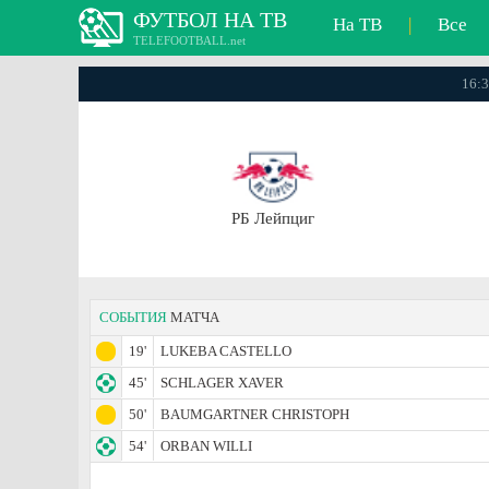
ФУТБОЛ НА ТВ
На ТВ
|
Все
TELEFOOTBALL.net
16:3
РБ Лейпциг
СОБЫТИЯ
МАТЧА
19'
LUKEBA CASTELLO
45'
SCHLAGER XAVER
50'
BAUMGARTNER CHRISTOPH
54'
ORBAN WILLI