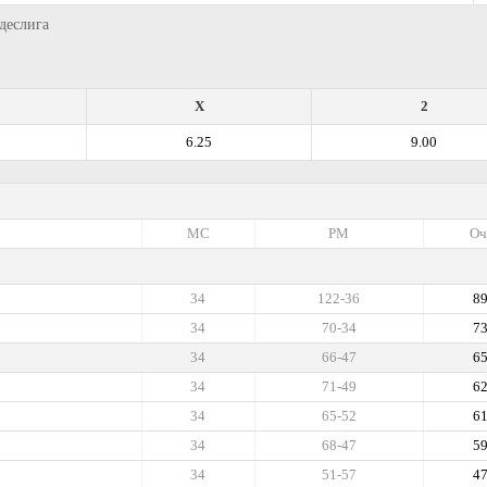
ндеслига
X
2
6.25
9.00
МС
РМ
Оч
34
122-36
8
34
70-34
7
34
66-47
6
34
71-49
6
34
65-52
6
34
68-47
5
34
51-57
4