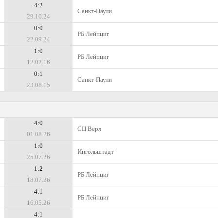
4:2
Санкт-Паули
29.10.24
0:0
РБ Лейпциг
22.09.24
1:0
РБ Лейпциг
12.02.16
0:1
Санкт-Паули
23.08.15
4:0
СЦ Верл
01.08.26
1:0
Ингольштадт
25.07.26
1:2
РБ Лейпциг
18.07.26
4:1
РБ Лейпциг
16.05.26
4:1