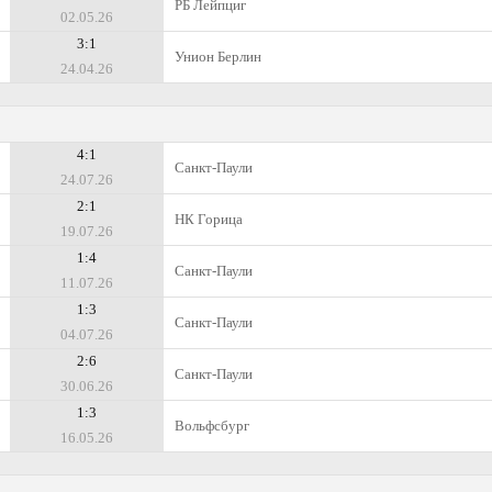
РБ Лейпциг
02.05.26
3:1
Унион Берлин
24.04.26
4:1
Санкт-Паули
24.07.26
2:1
НК Горица
19.07.26
1:4
Санкт-Паули
11.07.26
1:3
Санкт-Паули
04.07.26
2:6
Санкт-Паули
30.06.26
1:3
Вольфсбург
16.05.26