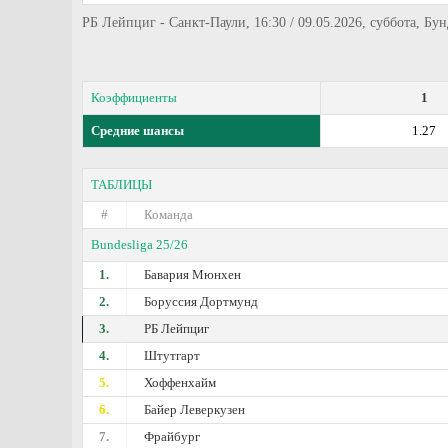
РБ Лейпциг - Санкт-Паули, 16:30 / 09.05.2026, суббота, Бу
Коэффициенты
1
Средние шансы
1.27
ТАБЛИЦЫ
#
Команда
Bundesliga 25/26
1.
Бавария Мюнхен
2.
Боруссия Дортмунд
3.
РБ Лейпциг
4.
Штутгарт
5.
Хоффенхайм
6.
Байер Леверкузен
7.
Фрайбург