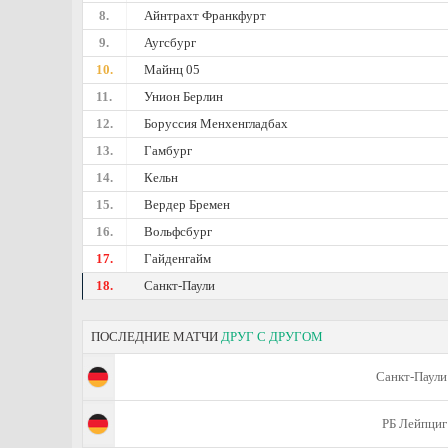
8.
Айнтрахт Франкфурт
9.
Аугсбург
10.
Майнц 05
11.
Унион Берлин
12.
Боруссия Менхенгладбах
13.
Гамбург
14.
Кельн
15.
Вердер Бремен
16.
Вольфсбург
17.
Гайденгайм
18.
Санкт-Паули
ПОСЛЕДНИЕ МАТЧИ
ДРУГ С ДРУГОМ
Санкт-Паули
РБ Лейпциг