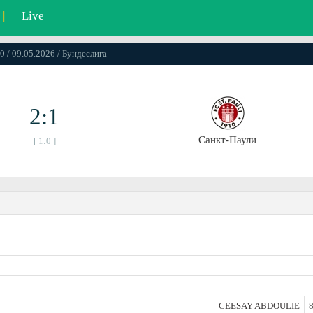
|
Live
0 / 09.05.2026 / Бундеслига
2:1
Санкт-Паули
[ 1:0 ]
CEESAY ABDOULIE
8