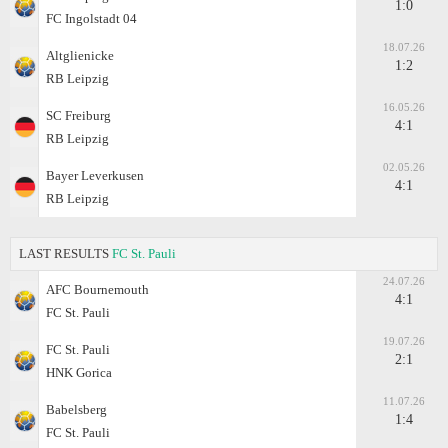
1:0
FC Ingolstadt 04
18.07.26
Altglienicke
1:2
RB Leipzig
16.05.26
SC Freiburg
4:1
RB Leipzig
02.05.26
Bayer Leverkusen
4:1
RB Leipzig
LAST RESULTS
FC St. Pauli
24.07.26
AFC Bournemouth
4:1
FC St. Pauli
19.07.26
FC St. Pauli
2:1
HNK Gorica
11.07.26
Babelsberg
1:4
FC St. Pauli