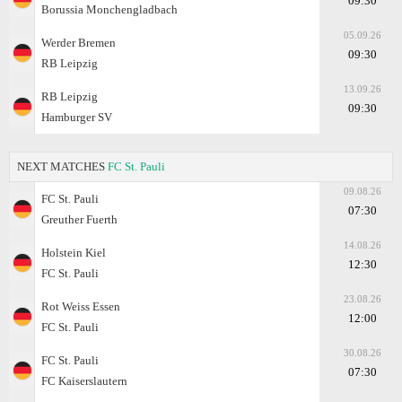
09:30
Borussia Monchengladbach
05.09.26
Werder Bremen
09:30
RB Leipzig
13.09.26
RB Leipzig
09:30
Hamburger SV
NEXT MATCHES
FC St. Pauli
09.08.26
FC St. Pauli
07:30
Greuther Fuerth
14.08.26
Holstein Kiel
12:30
FC St. Pauli
23.08.26
Rot Weiss Essen
12:00
FC St. Pauli
30.08.26
FC St. Pauli
07:30
FC Kaiserslautern