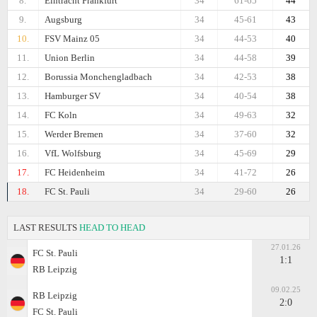
8.
Eintracht Frankfurt
34
61-65
44
9.
Augsburg
34
45-61
43
10.
FSV Mainz 05
34
44-53
40
11.
Union Berlin
34
44-58
39
12.
Borussia Monchengladbach
34
42-53
38
13.
Hamburger SV
34
40-54
38
14.
FC Koln
34
49-63
32
15.
Werder Bremen
34
37-60
32
16.
VfL Wolfsburg
34
45-69
29
17.
FC Heidenheim
34
41-72
26
18.
FC St. Pauli
34
29-60
26
LAST RESULTS
HEAD TO HEAD
27.01.26
FC St. Pauli
1:1
RB Leipzig
09.02.25
RB Leipzig
2:0
FC St. Pauli