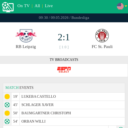
On TV
|
All
|
Live
09:30 / 09.05.2026 / Bundesliga
2:1
RB Leipzig
FC St. Pauli
[ 1:0 ]
TV BROADCASTS
MATCH
EVENTS
19'
LUKEBA CASTELLO
45'
SCHLAGER XAVER
50'
BAUMGARTNER CHRISTOPH
54'
ORBAN WILLI