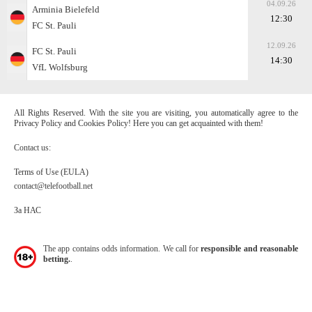
04.09.26
Arminia Bielefeld
12:30
FC St. Pauli
12.09.26
FC St. Pauli
14:30
VfL Wolfsburg
All Rights Reserved. With the site you are visiting, you automatically agree to the
Privacy Policy and Cookies Policy! Here you can get acquainted with them!
Contact us:
Terms of Use (EULA)
contact@telefootball.net
За НАС
The app contains odds information. We call for
responsible and reasonable
betting.
.