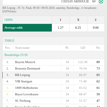
CEESAY ABDOULIE
86'
RB Leipzig - FC St. Pauli, 09:30 / 09.05.2026, saturday, Bundesliga , tv broadcasts:
ESPNSelect
ODDS
1
X
2
Average odds
1.27
6.25
9.00
TABLE
Pos.
Team name
PL
GD
Pts
Bundesliga 25/26
1.
Bayern Munich
34
122-36
89
2.
Borussia Dortmund
34
70-34
73
3.
RB Leipzig
34
66-47
65
4.
VfB Stuttgart
34
71-49
62
5.
1899 Hoffenheim
34
65-52
61
6.
Bayer Leverkusen
34
68-47
59
7.
SC Freiburg
34
51-57
47