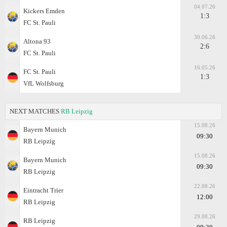
04.07.26
Kickers Emden
1:3
FC St. Pauli
30.06.26
Altona 93
2:6
FC St. Pauli
16.05.26
FC St. Pauli
1:3
VfL Wolfsburg
NEXT MATCHES
RB Leipzig
15.08.26
Bayern Munich
09:30
RB Leipzig
15.08.26
Bayern Munich
09:30
RB Leipzig
22.08.26
Eintracht Trier
12:00
RB Leipzig
29.08.26
RB Leipzig