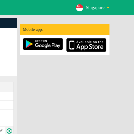
Singapore
Mobile app:
6'