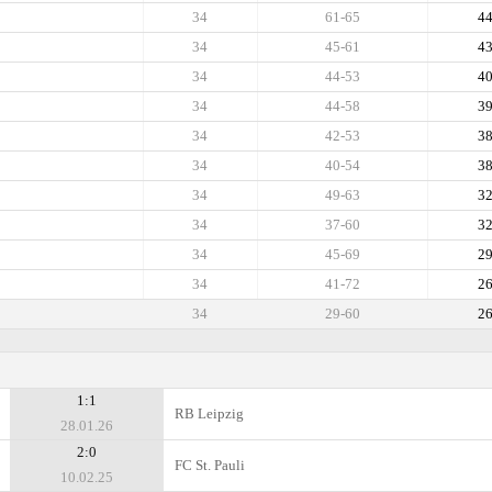
34
61-65
4
34
45-61
4
34
44-53
4
34
44-58
3
34
42-53
3
34
40-54
3
34
49-63
3
34
37-60
3
34
45-69
2
34
41-72
2
34
29-60
2
1:1
RB Leipzig
28.01.26
2:0
FC St. Pauli
10.02.25