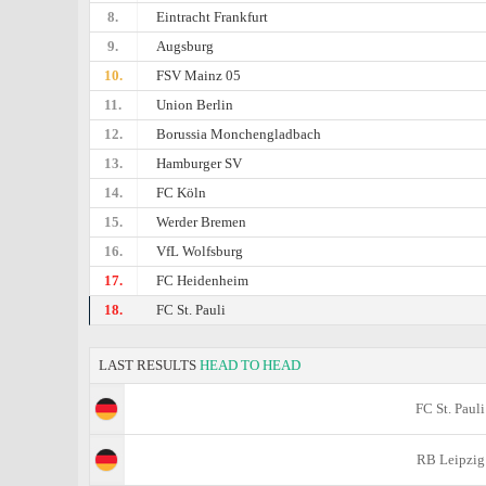
8.
Eintracht Frankfurt
9.
Augsburg
10.
FSV Mainz 05
11.
Union Berlin
12.
Borussia Monchengladbach
13.
Hamburger SV
14.
FC Köln
15.
Werder Bremen
16.
VfL Wolfsburg
17.
FC Heidenheim
18.
FC St. Pauli
LAST RESULTS
HEAD TO HEAD
FC St. Pauli
RB Leipzig