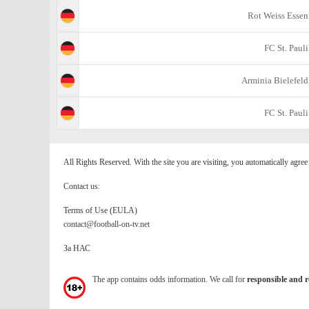
Rot Weiss Essen
FC St. Pauli
Arminia Bielefeld
FC St. Pauli
All Rights Reserved. With the site you are visiting, you automatically agre
Contact us:
Terms of Use (EULA)
contact@football-on-tv.net
За НАС
The app contains odds information. We call for
responsible and r