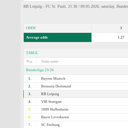
RB Leipzig - FC St. Pauli, 21:30 / 09.05.2026, saturday, Bundes
ODDS
1
Average odds
1.27
TABLE
Pos.
Team name
Bundesliga 25/26
1.
Bayern Munich
2.
Borussia Dortmund
3.
RB Leipzig
4.
VfB Stuttgart
5.
1899 Hoffenheim
6.
Bayer Leverkusen
7.
SC Freiburg