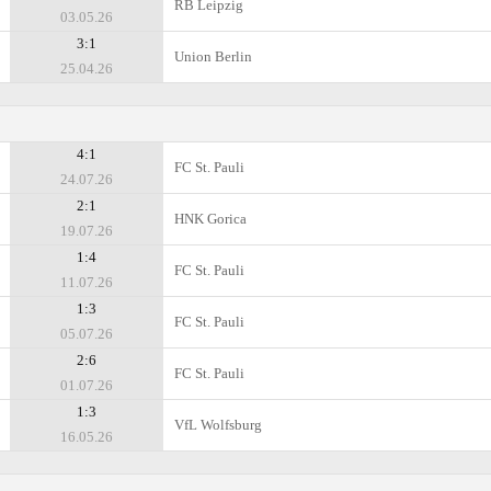
RB Leipzig
03.05.26
3:1
Union Berlin
25.04.26
4:1
FC St. Pauli
24.07.26
2:1
HNK Gorica
19.07.26
1:4
FC St. Pauli
11.07.26
1:3
FC St. Pauli
05.07.26
2:6
FC St. Pauli
01.07.26
1:3
VfL Wolfsburg
16.05.26