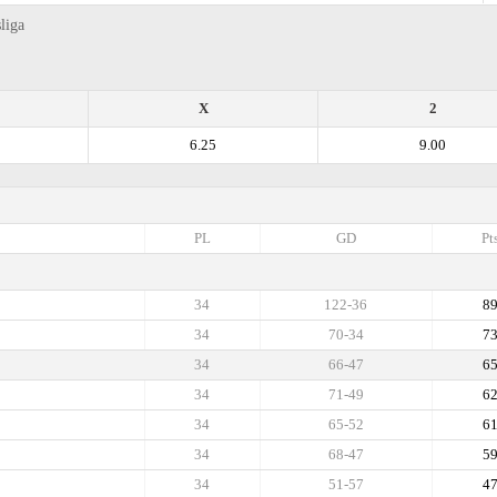
liga
X
2
6.25
9.00
PL
GD
Pt
34
122-36
8
34
70-34
7
34
66-47
6
34
71-49
6
34
65-52
6
34
68-47
5
34
51-57
4