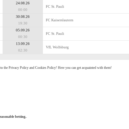
24.08.26
FC St. Pauli
00:00
30.08.26
FC Kaiserslautern
19:30
05.09.26
FC St. Pauli
00:30
13.09.26
VfL Wolfsburg
02:30
e to the Privacy Policy and Cookies Policy! Here you can get acquainted with them!
easonable betting.
.