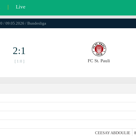
l
|
Live
0 / 09.05.2026 / Bundesliga
2:1
FC St. Pauli
[ 1:0 ]
CEESAY ABDOULIE
8