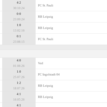
4:2
FC St. Pauli
30.10.24
0:0
RB Leipzig
23.09.24
1:0
RB Leipzig
13.02.16
0:1
FC St. Pauli
23.08.15
4:0
Verl
01.08.26
1:0
FC Ingolstadt 04
25.07.26
1:2
RB Leipzig
18.07.26
4:1
RB Leipzig
16.05.26
4:1