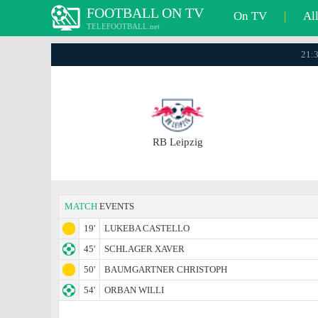
FOOTBALL ON TV
On TV
|
Al
TELEFOOTBALL.net
21:3
RB Leipzig
MATCH
EVENTS
19'
LUKEBA CASTELLO
45'
SCHLAGER XAVER
50'
BAUMGARTNER CHRISTOPH
54'
ORBAN WILLI