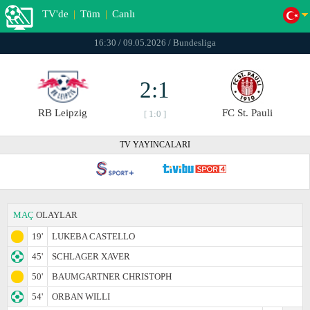
TV'de
|
Tüm
|
Canlı
16:30 / 09.05.2026 / Bundesliga
2:1
RB Leipzig
FC St. Pauli
[ 1:0 ]
TV YAYINCALARI
MAÇ
OLAYLAR
19'
LUKEBA CASTELLO
45'
SCHLAGER XAVER
50'
BAUMGARTNER CHRISTOPH
54'
ORBAN WILLI