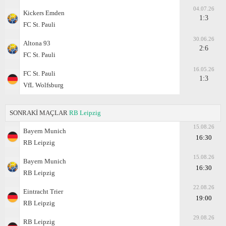
04.07.26
Kickers Emden
1:3
FC St. Pauli
30.06.26
Altona 93
2:6
FC St. Pauli
16.05.26
FC St. Pauli
1:3
VfL Wolfsburg
SONRAKİ MAÇLAR
RB Leipzig
15.08.26
Bayern Munich
16:30
RB Leipzig
15.08.26
Bayern Munich
16:30
RB Leipzig
22.08.26
Eintracht Trier
19:00
RB Leipzig
29.08.26
RB Leipzig