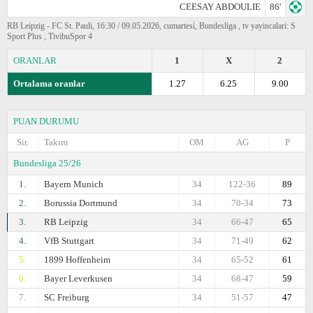
CEESAY ABDOULIE
86'
RB Leipzig - FC St. Pauli, 16:30 / 09.05.2026, cumartesi̇, Bundesliga , tv yayincalari: S
Sport Plus , TivibuSpor 4
ORANLAR
1
X
2
Ortalama oranlar
1.27
6.25
9.00
PUAN DURUMU
Sir.
Takım
OM
AG
P
Bundesliga 25/26
1.
Bayern Munich
34
122-36
89
2.
Borussia Dortmund
34
70-34
73
3.
RB Leipzig
34
66-47
65
4.
VfB Stuttgart
34
71-49
62
5.
1899 Hoffenheim
34
65-52
61
6.
Bayer Leverkusen
34
68-47
59
7.
SC Freiburg
34
51-57
47