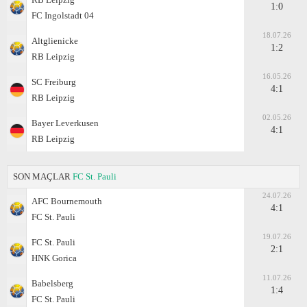
1:0
FC Ingolstadt 04
18.07.26
Altglienicke
1:2
RB Leipzig
16.05.26
SC Freiburg
4:1
RB Leipzig
02.05.26
Bayer Leverkusen
4:1
RB Leipzig
SON MAÇLAR
FC St. Pauli
24.07.26
AFC Bournemouth
4:1
FC St. Pauli
19.07.26
FC St. Pauli
2:1
HNK Gorica
11.07.26
Babelsberg
1:4
FC St. Pauli