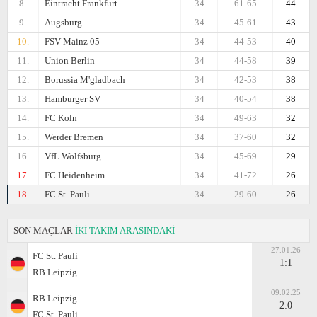
8.
Eintracht Frankfurt
34
61-65
44
9.
Augsburg
34
45-61
43
10.
FSV Mainz 05
34
44-53
40
11.
Union Berlin
34
44-58
39
12.
Borussia M'gladbach
34
42-53
38
13.
Hamburger SV
34
40-54
38
14.
FC Koln
34
49-63
32
15.
Werder Bremen
34
37-60
32
16.
VfL Wolfsburg
34
45-69
29
17.
FC Heidenheim
34
41-72
26
18.
FC St. Pauli
34
29-60
26
SON MAÇLAR
İKİ TAKIM ARASINDAKİ
27.01.26
FC St. Pauli
1:1
RB Leipzig
09.02.25
RB Leipzig
2:0
FC St. Pauli