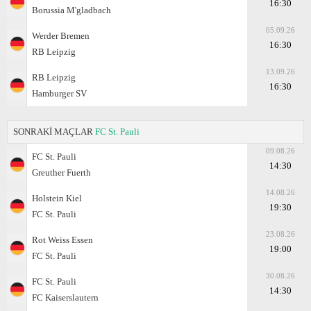
16:30
Borussia M'gladbach
05.09.26
Werder Bremen
16:30
RB Leipzig
13.09.26
RB Leipzig
16:30
Hamburger SV
SONRAKİ MAÇLAR
FC St. Pauli
09.08.26
FC St. Pauli
14:30
Greuther Fuerth
14.08.26
Holstein Kiel
19:30
FC St. Pauli
23.08.26
Rot Weiss Essen
19:00
FC St. Pauli
30.08.26
FC St. Pauli
14:30
FC Kaiserslautern