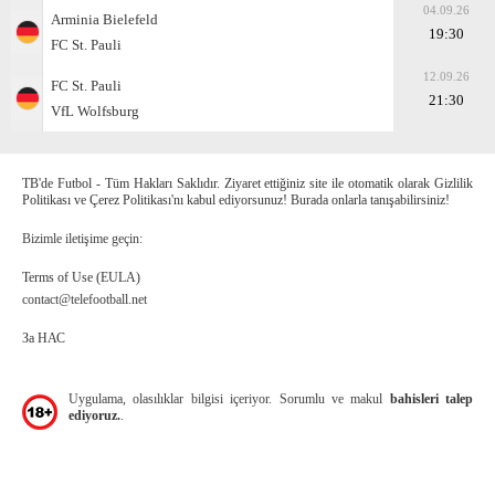
04.09.26
Arminia Bielefeld
19:30
FC St. Pauli
12.09.26
FC St. Pauli
21:30
VfL Wolfsburg
TB'de Futbol - Tüm Hakları Saklıdır. Ziyaret ettiğiniz site ile otomatik olarak Gizlilik
Politikası ve Çerez Politikası'nı kabul ediyorsunuz! Burada onlarla tanışabilirsiniz!
Bizimle iletişime geçin:
Terms of Use (EULA)
contact@telefootball.net
За НАС
Uygulama, olasılıklar bilgisi içeriyor. Sorumlu ve makul
bahisleri talep
ediyoruz.
.