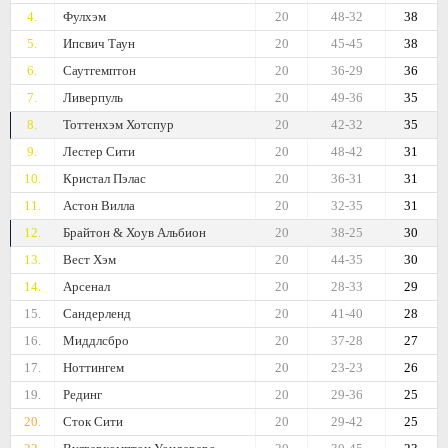
4.
Фулхэм
20
48-32
38
5.
Ипсвич Таун
20
45-45
38
6.
Саутгемптон
20
36-29
36
7.
Ливерпуль
20
49-36
35
8.
Тоттенхэм Хотспур
20
42-32
35
9.
Лестер Сити
20
48-42
31
10.
Кристал Пэлас
20
36-31
31
11.
Астон Вилла
20
32-35
31
12.
Брайтон & Хоув Альбион
20
38-25
30
13.
Вест Хэм
20
44-35
30
14.
Арсенал
20
28-33
29
15.
Сандерленд
20
41-40
28
16.
Миддлсбро
20
37-28
27
17.
Ноттингем
20
23-23
26
19.
Рединг
20
29-36
25
20.
Сток Сити
20
29-42
25