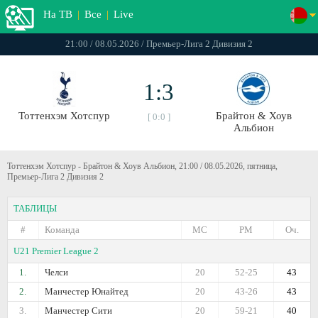
На ТВ
|
Все
|
Live
21:00 / 08.05.2026 / Премьер-Лига 2 Дивизия 2
1:3
Тоттенхэм Хотспур
Брайтон & Хоув
[ 0:0 ]
Альбион
Тоттенхэм Хотспур - Брайтон & Хоув Альбион, 21:00 / 08.05.2026, пятница,
Премьер-Лига 2 Дивизия 2
ТАБЛИЦЫ
#
Команда
МС
РМ
Оч.
U21 Premier League 2
1.
Челси
20
52-25
43
2.
Манчестер Юнайтед
20
43-26
43
3.
Манчестер Сити
20
59-21
40