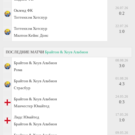
26.07.26
Окленд ФК
0:2
Тоттенхэм Хотспур
22.07.26
Тоттенхэм Хотспур
1:0
Милтон Кейнс Донс
ПОСЛЕДНИЕ МАТЧИ
Брайтон & Хоув Альбион
08.08.26
Брайтон & Хоув Альбион
3:0
Рома
01.08.26
Брайтон & Хоув Альбион
4:3
Страсбур
24.05.26
Брайтон & Хоув Альбион
0:3
Манчестер Юнайтед
17.05.26
Лидс Юнайтед
1:0
Брайтон & Хоув Альбион
09.05.26