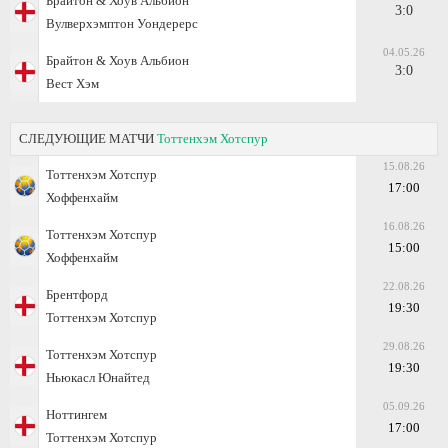
Брайтон & Хоув Альбион
3:0
Вулверхэмптон Уондерерс
04.05.26
Брайтон & Хоув Альбион
3:0
Вест Хэм
СЛЕДУЮЩИЕ МАТЧИ
Тоттенхэм Хотспур
15.08.26
Тоттенхэм Хотспур
17:00
Хоффенхайм
16.08.26
Тоттенхэм Хотспур
15:00
Хоффенхайм
22.08.26
Брентфорд
19:30
Тоттенхэм Хотспур
29.08.26
Тоттенхэм Хотспур
19:30
Ньюкасл Юнайтед
05.09.26
Ноттингем
17:00
Тоттенхэм Хотспур