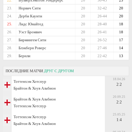
22.
Вулверхэмптон Уондерерс
20
30-45
23
23.
Норвич Сити
20
32-42
20
24.
Дерби Каунти
20
26-44
20
25.
Лидс Юнайтед
20
28-40
18
26.
Уэст Бромвич
20
26-41
18
27.
Бирмингем Сити
20
26-52
17
28.
Блэкберн Роверс
20
27-46
14
29.
Бернли
20
22-42
13
ПОСЛЕДНИЕ МАТЧИ
ДРУГ С ДРУГОМ
18.04.26
Тоттенхэм Хотспур
2:2
Брайтон & Хоув Альбион
20.09.25
Брайтон & Хоув Альбион
2:2
Тоттенхэм Хотспур
25.05.25
Тоттенхэм Хотспур
1:4
Брайтон & Хоув Альбион