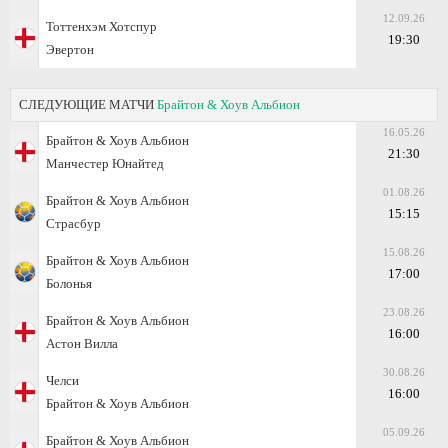
12.09.26
Тоттенхэм Хотспур
19:30
Эвертон
СЛЕДУЮЩИЕ МАТЧИ
Брайтон & Хоув Альбион
16.05.26
Брайтон & Хоув Альбион
21:30
Манчестер Юнайтед
01.08.26
Брайтон & Хоув Альбион
15:15
Страсбур
15.08.26
Брайтон & Хоув Альбион
17:00
Болонья
23.08.26
Брайтон & Хоув Альбион
16:00
Астон Вилла
30.08.26
Челси
16:00
Брайтон & Хоув Альбион
05.09.26
Брайтон & Хоув Альбион