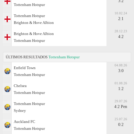
3:2
Tottenham Hotspur
10.02.24
Tottenham Hotspur
2:1
Brighton & Hove Albion
28.12.23
Brighton & Hove Albion
4:2
Tottenham Hotspur
ÚLTIMOS RESULTADOS
Tottenham Hotspur
04.08.26
Enfield Town
3:0
Tottenham Hotspur
01.08.26
Chelsea
1:2
Tottenham Hotspur
29.07.26
Tottenham Hotspur
4:2 Pen
Sydney
25.07.26
Auckland FC
0:2
Tottenham Hotspur