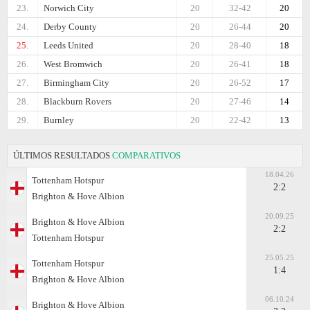
23.
Norwich City
20
32-42
20
24.
Derby County
20
26-44
20
25.
Leeds United
20
28-40
18
26.
West Bromwich
20
26-41
18
27.
Birmingham City
20
26-52
17
28.
Blackburn Rovers
20
27-46
14
29.
Burnley
20
22-42
13
ÚLTIMOS RESULTADOS
COMPARATIVOS
18.04.26
Tottenham Hotspur
2:2
Brighton & Hove Albion
20.09.25
Brighton & Hove Albion
2:2
Tottenham Hotspur
25.05.25
Tottenham Hotspur
1:4
Brighton & Hove Albion
06.10.24
Brighton & Hove Albion