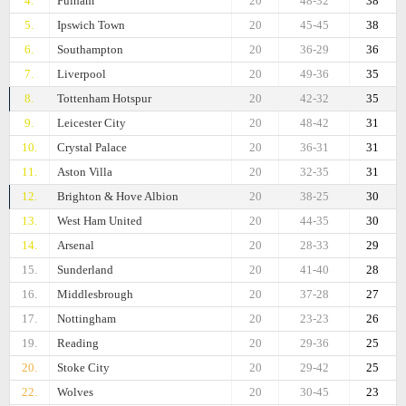
4.
Fulham
20
48-32
38
5.
Ipswich Town
20
45-45
38
6.
Southampton
20
36-29
36
7.
Liverpool
20
49-36
35
8.
Tottenham Hotspur
20
42-32
35
9.
Leicester City
20
48-42
31
10.
Crystal Palace
20
36-31
31
11.
Aston Villa
20
32-35
31
12.
Brighton & Hove Albion
20
38-25
30
13.
West Ham United
20
44-35
30
14.
Arsenal
20
28-33
29
15.
Sunderland
20
41-40
28
16.
Middlesbrough
20
37-28
27
17.
Nottingham
20
23-23
26
19.
Reading
20
29-36
25
20.
Stoke City
20
29-42
25
22.
Wolves
20
30-45
23