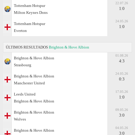
22.07.26
Tottenham Hotspur
1:0
Milton Keynes Dons
24.05.26
Tottenham Hotspur
1:0
Everton
ÚLTIMOS RESULTADOS
Brighton & Hove Albion
01.08.26
Brighton & Hove Albion
4:3
Strasbourg
24.05.26
Brighton & Hove Albion
0:3
Manchester United
17.05.26
Leeds United
1:0
Brighton & Hove Albion
09.05.26
Brighton & Hove Albion
3:0
Wolves
04.05.26
Brighton & Hove Albion
3:0