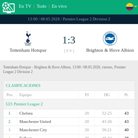
En TV
|
Todo
|
En vivo
13:00 / 08.05.2026 / Premier League 2 Division 2
1:3
Tottenham Hotspur
Brighton & Hove Albion
[ 0:0 ]
Tottenham Hotspur - Brighton & Hove Albion, 13:00 / 08.05.2026, viernes, Premier
League 2 Division 2
CLASIFICACIONES
Pos.
Equipo
PJ
DG
Pt.
U21 Premier League 2
1.
Chelsea
20
52-25
43
2.
Manchester United
20
43-26
43
3.
Manchester City
20
59-21
40