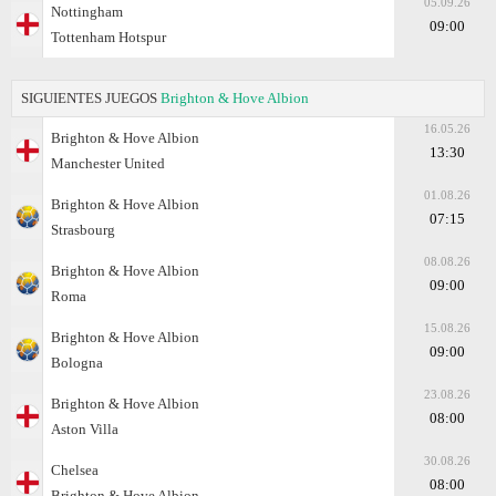
05.09.26
Nottingham
09:00
Tottenham Hotspur
SIGUIENTES JUEGOS
Brighton & Hove Albion
16.05.26
Brighton & Hove Albion
13:30
Manchester United
01.08.26
Brighton & Hove Albion
07:15
Strasbourg
08.08.26
Brighton & Hove Albion
09:00
Roma
15.08.26
Brighton & Hove Albion
09:00
Bologna
23.08.26
Brighton & Hove Albion
08:00
Aston Villa
30.08.26
Chelsea
08:00
Brighton & Hove Albion