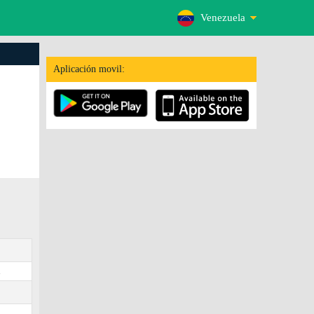
Venezuela
Aplicación movil:
.
3