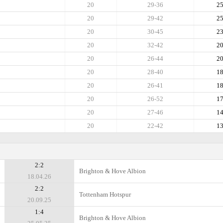
20
29-36
2
20
29-42
2
20
30-45
2
20
32-42
2
20
26-44
2
20
28-40
1
20
26-41
1
20
26-52
1
20
27-46
1
20
22-42
1
2:2
Brighton & Hove Albion
18.04.26
2:2
Tottenham Hotspur
20.09.25
1:4
Brighton & Hove Albion