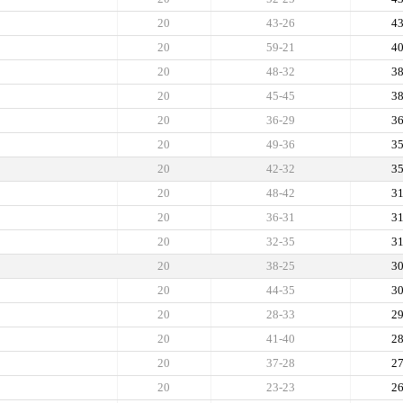
20
43-26
4
20
59-21
4
20
48-32
3
20
45-45
3
20
36-29
3
20
49-36
3
20
42-32
3
20
48-42
3
20
36-31
3
20
32-35
3
20
38-25
3
20
44-35
3
20
28-33
2
20
41-40
2
20
37-28
2
20
23-23
2