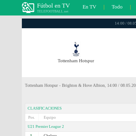
Fútbol en TV
En TV
|
Todo
|
TELEFOOTBALL.net
14:00 / 08.0
Tottenham Hotspur
Tottenham Hotspur - Brighton & Hove Albion, 14:00 / 08.05.202
CLASIFICACIONES
Pos.
Equipo
U21 Premier League 2
1.
Chelsea