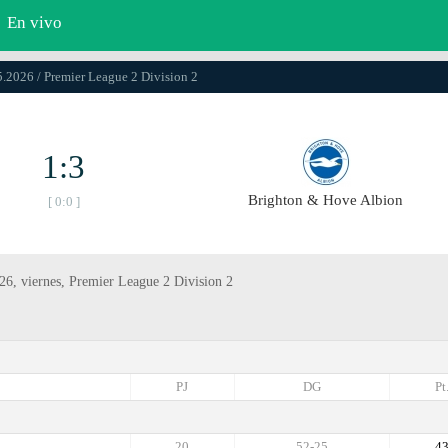
En vivo
5.2026 / Premier League 2 Division 2
1:3
Brighton & Hove Albion
[ 0:0 ]
6, viernes, Premier League 2 Division 2
PJ
DG
Pt
20
52-25
4