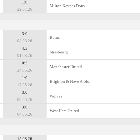
1:0
Milton Keynes Dons
22.07.26
3:0
Roma
08.08.26
4:3
Strasbourg
01.08.26
0:3
Manchester United
24.05.26
1:0
Brighton & Hove Albion
17.05.26
3:0
Wolves
09.05.26
3:0
West Ham United
04.05.26
15.08.26