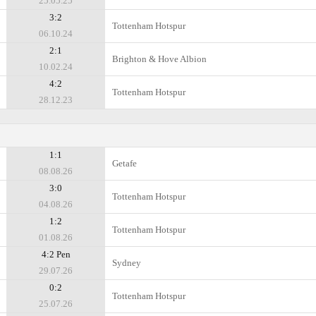
25.05.25
3:2
Tottenham Hotspur
06.10.24
2:1
Brighton & Hove Albion
10.02.24
4:2
Tottenham Hotspur
28.12.23
1:1
Getafe
08.08.26
3:0
Tottenham Hotspur
04.08.26
1:2
Tottenham Hotspur
01.08.26
4:2 Pen
Sydney
29.07.26
0:2
Tottenham Hotspur
25.07.26