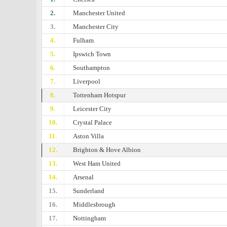
2.
Manchester United
3.
Manchester City
4.
Fulham
5.
Ipswich Town
6.
Southampton
7.
Liverpool
8.
Tottenham Hotspur
9.
Leicester City
10.
Crystal Palace
11.
Aston Villa
12.
Brighton & Hove Albion
13.
West Ham United
14.
Arsenal
15.
Sunderland
16.
Middlesbrough
17.
Nottingham