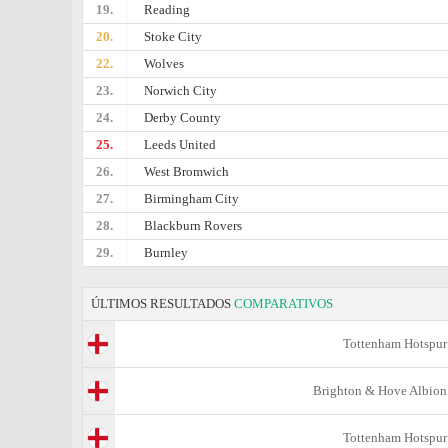
19.
Reading
20.
Stoke City
22.
Wolves
23.
Norwich City
24.
Derby County
25.
Leeds United
26.
West Bromwich
27.
Birmingham City
28.
Blackburn Rovers
29.
Burnley
ÚLTIMOS RESULTADOS
COMPARATIVOS
Tottenham Hotspur
Brighton & Hove Albion
Tottenham Hotspur