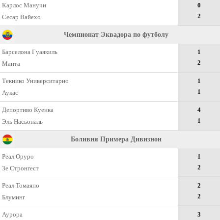
Карлос Манучи
0
2
Сесар Вайехо
Чемпионат Эквадора по футболу
Барселона Гуаякиль
1
2
Манта
Текнико Университарио
1
1
Аукас
Депортиво Куенка
4
1
Эль Насьональ
Боливия Примера Дивизион
Реал Оруро
1
2
Зе Стронгест
Реал Томаяпо
2
2
Блуминг
Аурора
3