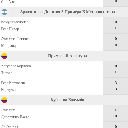
0
Сан Антонио
Аржентина - Дивизия 3 Примера Б Метрополитана
Комуникасионес
0
1
Реал Пилар
Атлетико Феникс
0
0
Мидланд
Примера Б Апертура
Хагуарес Кордоба
0
1
Тигрес
Реал Картагена
3
3
Кортулуа
Кубок на Колумби
Атлетико
1
0
Депортиво Пасто
Ла Экидад
0