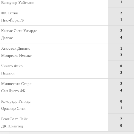
1
Ванкувер Уайткапс
ФК Остин
2
1
Нью-Йорк РБ
Канзас Сити Уизардс
2
4
Даллас
Хьюстон Динамо
1
3
Монреаль Импакт
Чикаго Файр
0
2
Нашвил
Миннесота Старс
2
4
Сан Диего ФК
Колорадо Рэпидс
0
1
Орландо Сити
Реал Солт-Лейк
2
0
ДК Юнайтед