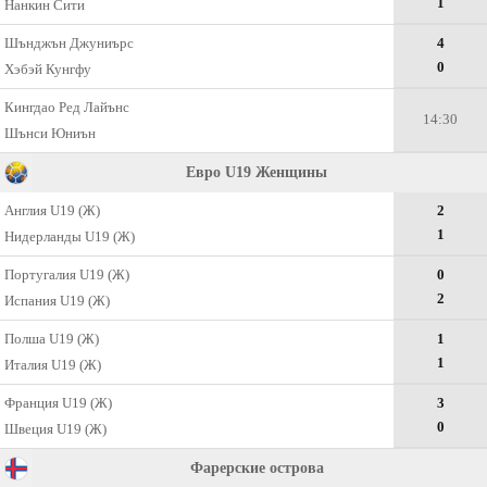
1
Нанкин Сити
Шънджън Джуниърс
4
0
Хэбэй Кунгфу
Кингдао Ред Лайънс
14:30
Шънси Юниън
Евро U19 Женщины
Англия U19 (Ж)
2
1
Нидерланды U19 (Ж)
Португалия U19 (Ж)
0
2
Испания U19 (Ж)
Полша U19 (Ж)
1
1
Италия U19 (Ж)
Франция U19 (Ж)
3
0
Швеция U19 (Ж)
Фарерские острова