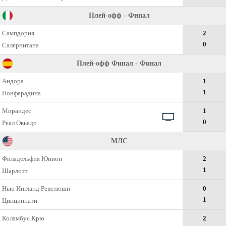
Плей-офф - Финал
Сампдория
2
0
Салернитана
Плей-офф Финал - Финал
Андора
1
1
Понферадина
Мирандес
1
0
Реал Овьедо
МЛС
Филадельфия Юнион
2
1
Шарлотт
Нью Ингланд Ревелюшн
0
1
Цинциннати
Коламбус Крю
2