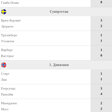
0
Гамба Осака
Суперэттан
Браге Борланг
3
2
Эргрюте
Треллеборг
1
1
Утсиктен
Варберг
1
0
Вастерас
1. Дивизион
Старт
1
1
Лин
Егерсундс
3
4
Ранхейм
Мьендален
2
2
Мосс