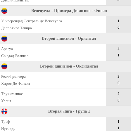
ДЖЕФ Юнайтед
Венецуела - Примера Дивисион - Финал
Универсидад Сентраль де Венесуэла
1
0
Депортиво Тачира
Второй дивизион - Ориентал
Арагуа
4
1
Сьюдад-Боливар
Второй дивизион - Оксидентал
Реал Фронтера
2
0
Хирос Де Фалкон
Трухильянос
2
0
Уреня
Вторая Лига - Група 1
Треф
1
1
Нутодден