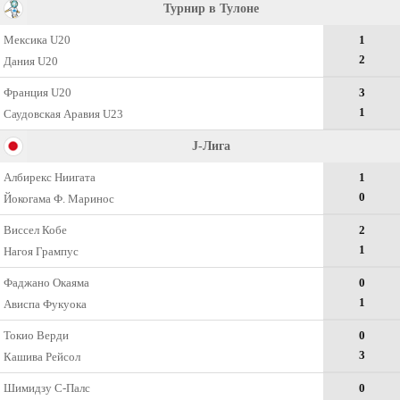
Турнир в Тулоне
Мексика U20
1
2
Дания U20
Франция U20
3
1
Саудовская Аравия U23
J-Лига
Албирекс Ниигата
1
0
Йокогама Ф. Маринос
Виссел Кобе
2
1
Нагоя Грампус
Фаджано Окаяма
0
1
Ависпа Фукуока
Токио Верди
0
3
Кашива Рейсол
Шимидзу С-Палс
0