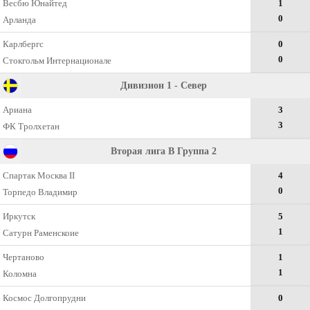
Весбю Юнайтед
1
0
Арланда
Карлбергс
0
0
Стокгольм Интернационале
Дивизион 1 - Север
Ариана
3
3
ФК Тролхетан
Вторая лига B Группа 2
Спартак Москва II
4
0
Торпедо Владимир
Иркутск
5
1
Сатурн Раменскоие
Чертаново
1
1
Коломна
Космос Долгопрудни
0