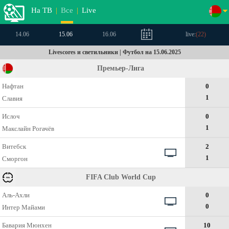
На ТВ
|
Все
|
Live
14.06
15.06
16.06
live:
(
22
)
Livescores и светильники | Футбол на 15.06.2025
Премьер-Лига
Нафтан
0
1
Славия
Ислоч
0
1
Макслайн Рогачёв
Витебск
2
1
Сморгон
FIFA Club World Cup
Аль-Ахли
0
0
Интер Майами
Бавария Мюнхен
10