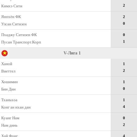
2
Кимхэ Сити
Янпхён ФК
2
0
Улсан Ситизен
Пхаджу Ситизен ФК
0
1
Пусан Транспорт.Корп
V-Лига 1
Ханой
1
2
Виеттел
Хошимин
1
0
Бин Дин
Тханьхоа
1
4
Конг ан нхан дан
Куанг Нам
0
2
Нам динь
Хай Фонг
4