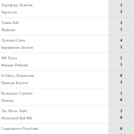
Хартфорд Атлетик
1
2
Чарлстон
Тампа Бэй
2
1
Майами
Луисвил Сити
4
2
Бирмингам Легион
ФК Тулса
1
1
Финикс Райсинг
Ел Пасо Локомотив
0
3
Ориндж Каунти
Колорадо Спрингс
1
0
Окленд
Лас Вегас Лайт
2
0
Монтерей Бай ФК
Сакраменто Републик
0