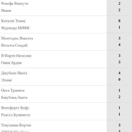
Ренофа Ямагути
2
2
Иваки
Каталле Тояма
0
1
Фудзиэда МИФК
Монтедио Ямагата
3
4
Вегалта Сендай
В-Варен Нагасаки
3
3
Омия Ардия
Джубило Ивата
4
0
Эхиме
Оита Тринита
1
2
Блаублиц Акита
Вентфорет Кофу
1
1
Роассо Кумамото
Токушима Вортис
3
3