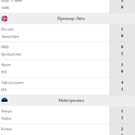
Будё / Глимт
3
0
АИК
Премьер-Лига
Вестри
1
0
Акюрейри
ИБВ
0
2
Брейдаблик
Фрам
2
0
ФХ
Афтурелдинг
4
1
ИА
Мейстрилига
Флора
1
2
Пайде
Калью
2