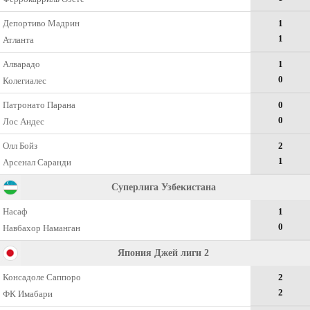
Депортиво Мадрин
1
1
Атланта
Алварадо
1
0
Колегиалес
Патронато Парана
0
0
Лос Андес
Олл Бойз
2
1
Арсенал Саранди
Суперлига Узбекистана
Насаф
1
0
Навбахор Наманган
Япония Джей лиги 2
Консадоле Саппоро
2
2
ФК Имабари