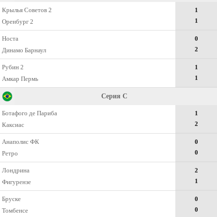
Крылья Советов 2
1
1
Оренбург 2
Носта
0
2
Динамо Барнаул
Рубин 2
1
1
Амкар Пермь
Серия C
Ботафого де Париба
1
2
Каксиас
Анаполис ФК
0
0
Ретро
Лондрина
2
1
Фигурензе
Бруске
0
0
Томбенсе