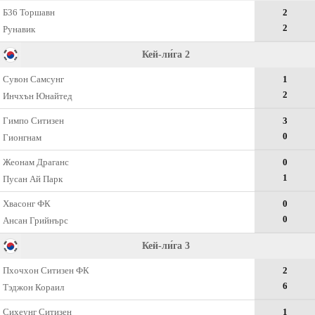
Б36 Торшавн
2
2
Рунавик
Кей-ли́га 2
Сувон Самсунг
1
2
Инчхън Юнайтед
Гимпо Ситизен
3
0
Гионгнам
Жеонам Драганс
0
1
Пусан Ай Парк
Хвасонг ФК
0
0
Ансан Грийнърс
Кей-ли́га 3
Пхочхон Ситизен ФК
2
6
Тэджон Кораил
Сихеунг Ситизен
1