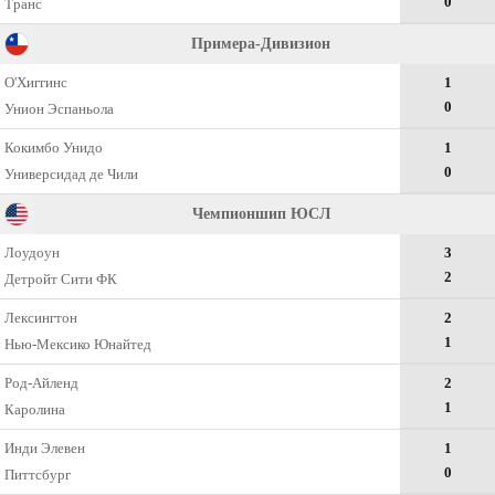
0
Транс
Примера-Дивизион
О'Хиггинс
1
0
Унион Эспаньола
Кокимбо Унидо
1
0
Универсидад де Чили
Чемпионшип ЮСЛ
Лоудоун
3
2
Детройт Сити ФК
Лексингтон
2
1
Нью-Мексико Юнайтед
Род-Айленд
2
1
Каролина
Инди Элевен
1
0
Питтсбург