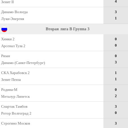
4
Зенит II
Динамо Вологда
3
1
Луки-Энергия
Вторая лига B Группа 3
Химки 2
0
0
Арсенал Тула 2
Рязан
0
3
Динамо (Санкт-Петербург)
СКА Харабовск 2
1
1
Зенит Пенза
Родина-М
0
2
Металур Липетск
Спартак Тамбов
3
0
Ротор Волгоград 2
Строгино Москов
3