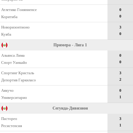
Атлетико Гоияниенсе
0
0
Коритиба
Новоризонтионо
3
0
Куяба
Примера - Лига 1
Альянса Лима
0
0
Спорт Уанкайо
Спортинг Кристаль
3
2
Депортив Гаркиласо
Аякучо
0
1
Университарио
Сегунда-Дивизион
Пасторео
3
1
Ресистенсия