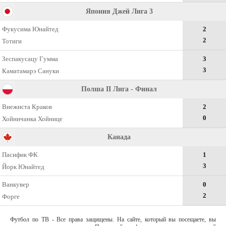
Япония Джей Лига 3
Фукусима Юнайтед
2
2
Тотиги
Зеспакусацу Гумма
3
3
Каматамарэ Сануки
Полша II Лига - Финал
Виежиста Краков
2
0
Хойничанка Хойнице
Канада
Пасифик ФК
1
3
Йорк Юнайтед
Ванкувер
0
2
Форге
Футбол по ТВ - Все права защищены. На сайте, который вы посещаете, вы