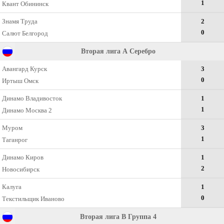
1
Квант Обининск
Знамя Труда
2
0
Салют Белгород
Вторая лига А Серебро
Авангард Курск
3
0
Иртыш Омск
Динамо Владивосток
1
1
Динамо Москва 2
Муром
3
1
Таганрог
Динамо Киров
1
2
Новосибирск
Калуга
1
0
Текстильщик Иваново
Вторая лига B Группа 4