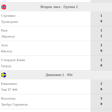
Второя лига - Группа 2
Стреммен
1
0
Тромсдален
Рана
1
2
Эйдсволл
Алта
2
0
Кйелсас
Стьордалс Блинк
1
0
Гроруд
Дивизион 1 - Юг
Енкьопингс
2
0
Тим ТГ ФФ
Васалундс
3
0
Эребру Сирианска