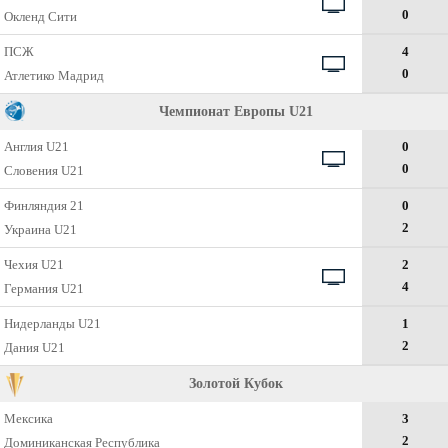
0
Окленд Сити
ПСЖ
4
0
Атлетико Мадрид
Чемпионат Европы U21
Англия U21
0
0
Словения U21
Финляндия 21
0
2
Украина U21
Чехия U21
2
4
Германия U21
Нидерланды U21
1
2
Дания U21
Золотой Кубок
Мексика
3
2
Доминиканская Республика