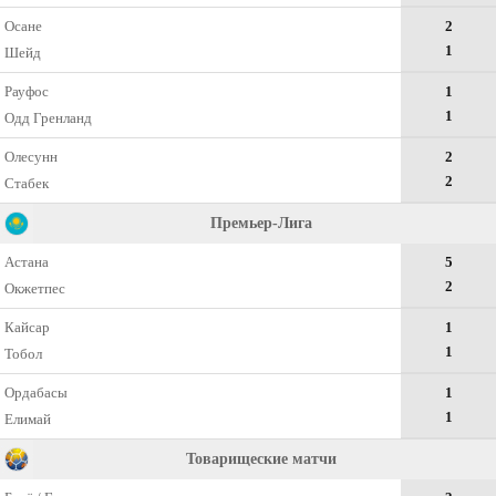
Осане
2
1
Шейд
Рауфос
1
1
Одд Гренланд
Олесунн
2
2
Стабек
Премьер-Лига
Астана
5
2
Окжетпес
Кайсар
1
1
Тобол
Ордабасы
1
1
Елимай
Товарищеские матчи