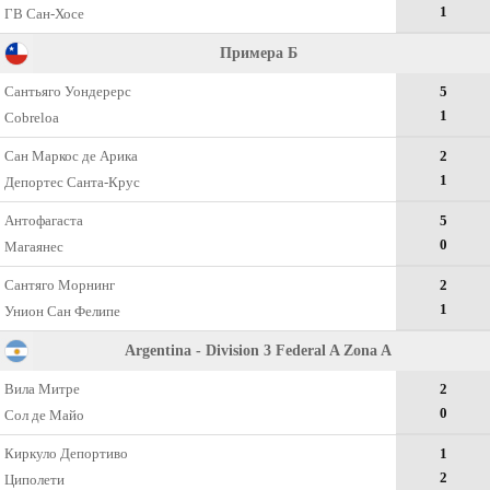
1
ГВ Сан-Хосе
Примера Б
Сантьяго Уондерерс
5
1
Cobreloa
Сан Маркос де Арика
2
1
Депортес Санта-Крус
Антофагаста
5
0
Магаянес
Сантяго Морнинг
2
1
Унион Сан Фелипе
Argentina - Division 3 Federal A Zona A
Вила Митре
2
0
Сол де Майо
Киркуло Депортиво
1
2
Циполети