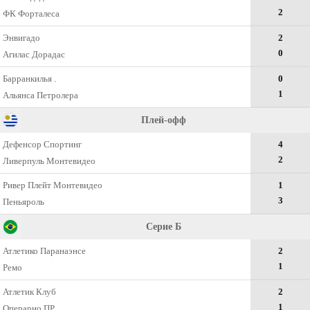
2
ФК Форталеса
Энвигадо
2
0
Агилас Дорадас
Барранкилья .
0
1
Альянса Петролера
Плей-офф
Дефенсор Спортинг
4
2
Ливерпуль Монтевидео
Ривер Плейт Монтевидео
1
3
Пеньяроль
Серие Б
Атлетико Паранаэнсе
2
1
Ремо
Атлетик Клуб
2
1
Операрио ПР