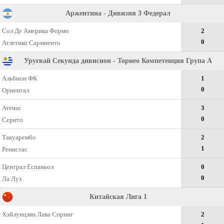
Аржентина - Дивизия 3 Федерал
Сол Де Америка Формо
2
0
Атлетико Сармиенто
Уругвай Секунда дивисион - Торнео Компетенция Група А
Альбион ФК
1
0
Ориентал
Атенас
3
0
Серито
Такуарембо
2
1
Ренистас
Централ Еспаньол
0
0
Ла Луз
Китайская Лига 1
Хэйлунцзян Лава Спринг
2