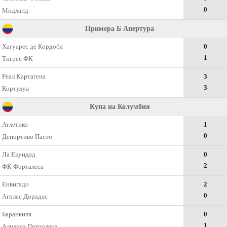
0
Мидланд
Примера Б Апертура
Хагуарес де Кордоба
0
1
Тигрес ФК
Реал Картагена
3
3
Кортулуа
Купа на Колумбия
Атлетико
1
0
Депортиво Пасто
Ла Екуидад
0
2
ФК Форталеса
Енвигадо
2
0
Агилас Дорадас
Баранкиля
0
1
Алианса Петролера