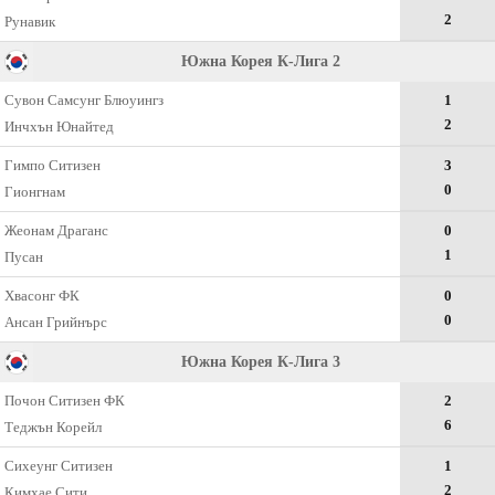
2
Рунавик
Южна Корея К-Лига 2
Сувон Самсунг Блюуингз
1
2
Инчхън Юнайтед
Гимпо Ситизен
3
0
Гионгнам
Жеонам Драганс
0
1
Пусан
Хвасонг ФК
0
0
Ансан Грийнърс
Южна Корея К-Лига 3
Почон Ситизен ФК
2
6
Теджън Корейл
Сихеунг Ситизен
1
2
Кимхае Сити