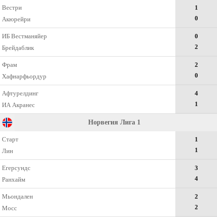
Вестри
1
0
Акюрейри
ИБ Вестманяйер
0
2
Брейдаблик
Фрам
2
0
Хафнарфьордур
Афтурелдинг
4
1
ИА Акранес
Норвегия Лига 1
Старт
1
1
Лин
Егерсундс
3
4
Ранхайм
Мьондален
2
2
Мосс