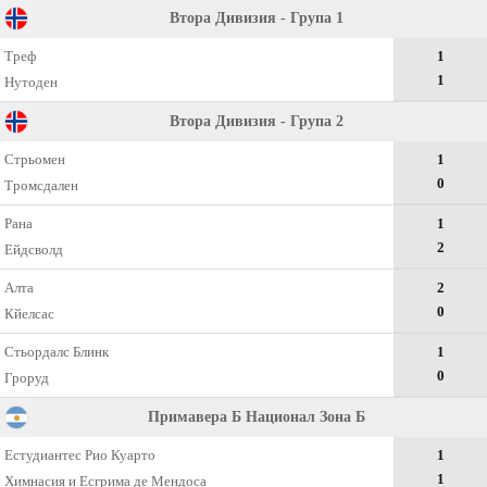
Втора Дивизия - Група 1
Треф
1
1
Нутоден
Втора Дивизия - Група 2
Стрьомен
1
0
Тромсдален
Рана
1
2
Ейдсволд
Алта
2
0
Кйелсас
Стьордалс Блинк
1
0
Гроруд
Примавера Б Национал Зона Б
Естудиантес Рио Куарто
1
1
Химнасия и Eсгрима де Мендоса