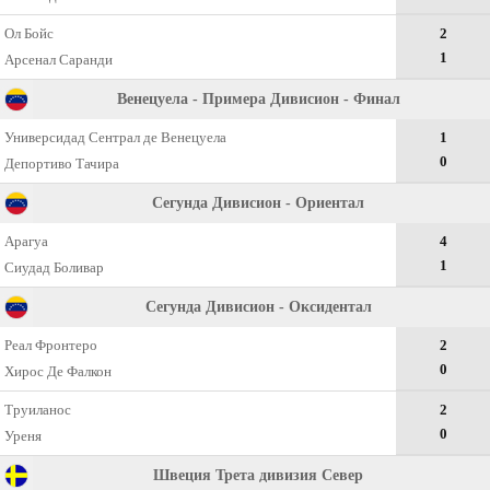
Ол Бойс
2
1
Арсенал Саранди
Венецуела - Примера Дивисион - Финал
Универсидад Сентрал де Венецуела
1
0
Депортиво Тачира
Сегунда Дивисион - Ориентал
Арагуа
4
1
Сиудад Боливар
Сегунда Дивисион - Оксидентал
Реал Фронтеро
2
0
Хирос Де Фалкон
Труиланос
2
0
Уреня
Швеция Трета дивизия Север