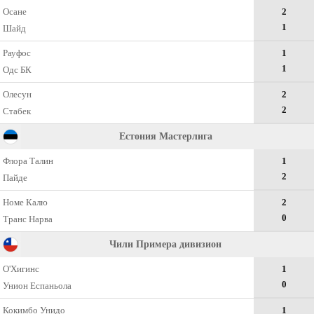
Осане
2
1
Шайд
Рауфос
1
1
Одс БК
Олесун
2
2
Стабек
Естония Мастерлига
Флора Талин
1
2
Пайде
Номе Калю
2
0
Транс Нарва
Чили Примера дивизион
О'Хигинс
1
0
Унион Еспаньола
Кокимбо Унидо
1