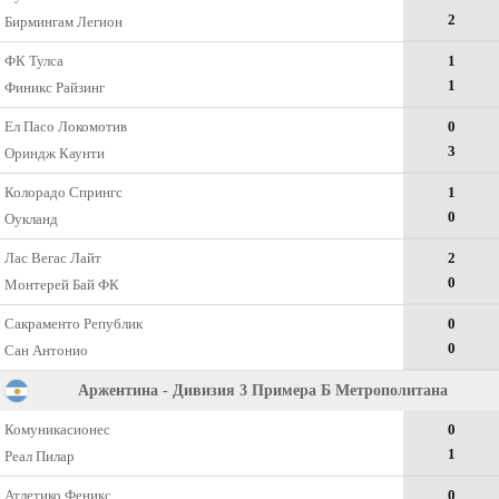
2
Бирмингам Легион
ФК Тулса
1
1
Финикс Райзинг
Ел Пасо Локомотив
0
3
Ориндж Каунти
Колорадо Спрингс
1
0
Оукланд
Лас Вегас Лайт
2
0
Монтерей Бай ФК
Сакраменто Републик
0
0
Сан Антонио
Аржентина - Дивизия 3 Примера Б Метрополитана
Комуникасионес
0
1
Реал Пилар
Атлетико Феникс
0