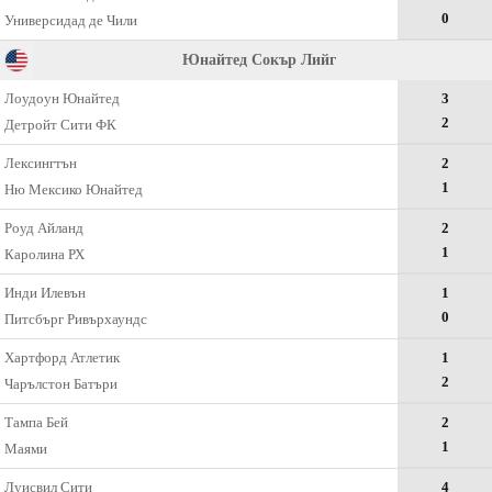
0
Универсидад де Чили
Юнайтед Сокър Лийг
Лоудоун Юнайтед
3
2
Детройт Сити ФК
Лексингтън
2
1
Ню Мексико Юнайтед
Роуд Айланд
2
1
Каролина РХ
Инди Илевън
1
0
Питсбърг Ривърхаундс
Хартфорд Атлетик
1
2
Чарълстон Батъри
Тампа Бей
2
1
Маями
Луисвил Сити
4