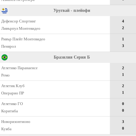
Уругвай - плейофи
Дефенсор Спортинг
4
2
Ливърпул Монтевидео
Ривър Плейт Монтевидео
1
3
Пенярол
Бразилия Серия Б
Атлетико Паранаенсе
2
1
Ремо
Атлетик Клуб
2
1
Операрио ПР
Атлетико ГО
0
0
Коритиба
Новоризонтионо
3
0
Куяба