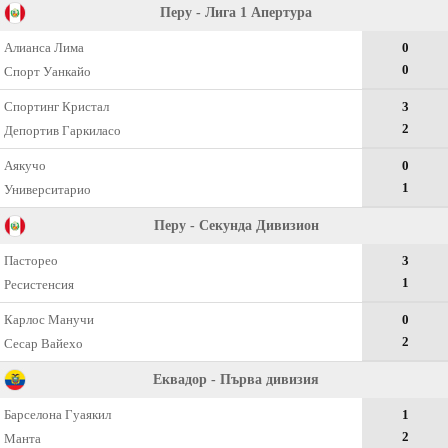
Перу - Лига 1 Апертура
Алианса Лима
0
0
Спорт Уанкайо
Спортинг Кристал
3
2
Депортив Гаркиласо
Аякучо
0
1
Университарио
Перу - Секунда Дивизион
Пасторео
3
1
Ресистенсия
Карлос Манучи
0
2
Сесар Вайехо
Еквадор - Първа дивизия
Барселона Гуаякил
1
2
Манта