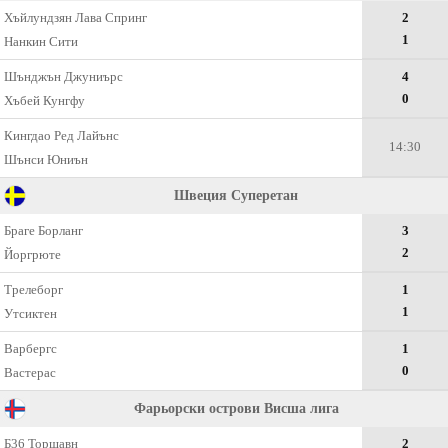
Хъйлундзян Лава Спринг
2
1
Нанкин Сити
Шънджън Джуниърс
4
0
Хъбей Кунгфу
Кингдао Ред Лайънс
14:30
Шънси Юниън
Швеция Суперетан
Браге Борланг
3
2
Йоргрюте
Трелеборг
1
1
Утсиктен
Варбергс
1
0
Вастерас
Фарьорски острови Висша лига
Б36 Торшавн
2