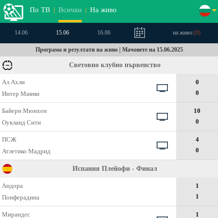
По ТВ
|
Всички
|
На живо
14.06
15.06
16.06
на живо:
(
0
)
Програма и резултати на живо | Мачовете на 15.06.2025
Световно клубно първенство
Ал Ахли
0
0
Интер Маями
Байерн Мюнхен
10
0
Оукланд Сити
ПСЖ
4
0
Атлетико Мадрид
Испания Плейофи - Финал
Андора
1
1
Понферадина
Мирандес
1