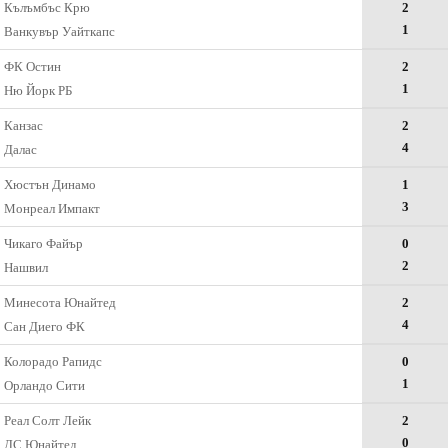
Кълъмбъс Крю
2
1
Ванкувър Уайткапс
ФК Остин
2
1
Ню Йорк РБ
Канзас
2
4
Далас
Хюстън Динамо
1
3
Монреал Импакт
Чикаго Файър
0
2
Нашвил
Минесота Юнайтед
2
4
Сан Диего ФК
Колорадо Рапидс
0
1
Орландо Сити
Реал Солт Лейк
2
0
ДС Юнайтед