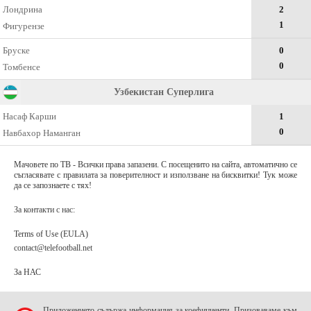
Лондрина
2
1
Фигурензе
Бруске
0
0
Томбенсе
Узбекистан Суперлига
Насаф Карши
1
0
Навбахор Наманган
Мачовете по ТВ - Всички права запазени. С посещенито на сайта, автоматично се
съгласявате с правилата за поверителност и използване на бисквитки! Тук може
да се запознаете с тях!
За контакти с нас:
Terms of Use (EULA)
contact@telefootball.net
За НАС
Приложението съдържа информация за коефициенти. Призоваваме към