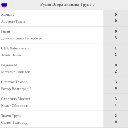
Русия Втора дивизия Група 3
Химки 2
0
0
Арсенал Тула 2
Рязан
0
3
Динамо Санкт Петербург
СКА Хабаровск 2
1
1
Зенит Пенза
Родина-М
0
2
Металур Липетск
Спартак Тамбов
3
0
Ротор Волгоград 2
Строгино Москов
3
1
Квант Обининск
Знамя Труда
2
0
Салют Белгород