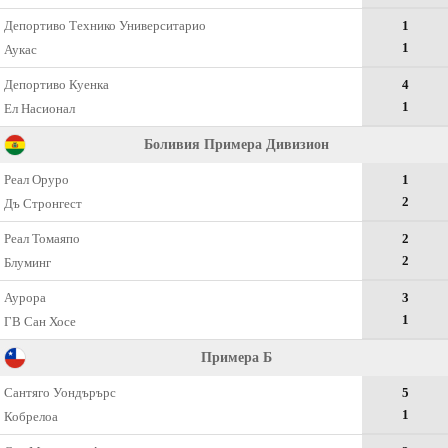
Депортиво Технико Университарио
1
1
Аукас
Депортиво Куенка
4
1
Ел Насионал
Боливия Примера Дивизион
Реал Оруро
1
2
Дъ Стронгест
Реал Томаяпо
2
2
Блуминг
Аурора
3
1
ГВ Сан Хосе
Примера Б
Сантяго Уондърърс
5
1
Кобрелоа