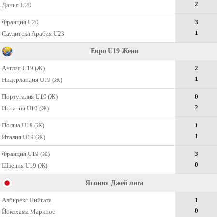
2
Дания U20
Франция U20
3
1
Саудитска Арабия U23
Евро U19 Жени
Англия U19 (Ж)
2
1
Нидерландия U19 (Ж)
Португалия U19 (Ж)
0
2
Испания U19 (Ж)
Полша U19 (Ж)
1
1
Италия U19 (Ж)
Франция U19 (Ж)
3
0
Швеция U19 (Ж)
Япония Джей лига
Албирекс Нийгата
1
0
Йокохама Маринос