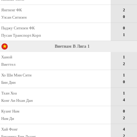
Янгпенг ФК
2
0
Улсан Ситизен
Паджу Ситизен ФК
0
1
Пусан Транспорт.Корп
Виетнам В Лига 1
Ханой
1
2
Виеттел
Хо Ши Мин Сити
1
0
Бин Дин
Тхан Хоа
1
4
Конг Ан Нхан Дан
Куанг Нам
0
2
Нам Ди
Хай Фонг
4
2
Бекамекс Бин Дуонг