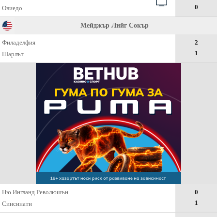
0
Овиедо
Мейджър Лийг Сокър
Филаделфия
2
1
Шарлът
Ню Ингланд Революшън
0
1
Синсинати