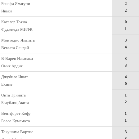
Ренофа Ямагучи
2
2
Иваки
Каталер Тояма
0
1
Фуджиеда МИФК
Монтедио Ямагата
3
4
Вегалта Сендай
В-Варен Нагасаки
3
3
Омия Ардия
Джубило Ивата
4
0
Ехиме
Ойта Тринита
1
2
Блаублиц Акита
Вентфорет Кофу
1
1
Роасо Кумамото
Токушима Вортис
3
3