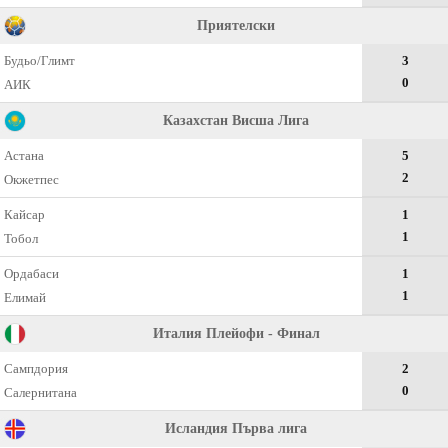
Приятелски
Будьо/Глимт
3
0
АИК
Казахстан Висша Лига
Астана
5
2
Окжетпес
Кайсар
1
1
Тобол
Ордабаси
1
1
Елимай
Италия Плейофи - Финал
Сампдория
2
0
Салернитана
Исландия Първа лига