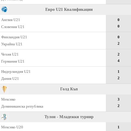
Евро U21 Квалификации
Англия U21
0
0
Словения U21
Финландия U21
0
2
Украйна U21
Чехия U21
2
4
Германия U21
Нидерландия U21
1
2
Дания U21
Голд Къп
Мексико
3
2
Доминиканска република
Тулон - Младежки турнир
Мексико U20
1