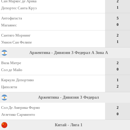
Сан Маркос де Арика
2
1
Депортес Санта Круз
Антофагаста
5
0
Магаянес
Сантяго Морнинг
2
1
Унион Сан Фелипе
Аржентина - Дивизия 3 Федерал А Зона А
Вила Митре
2
0
Сол де Майо
Киркуло Депортиво
1
2
Циполети
Аржентина - Дивизия 3 Федерал
Сол Де Америка Формо
2
0
Атлетико Сармиенто
Китай - Лига 1