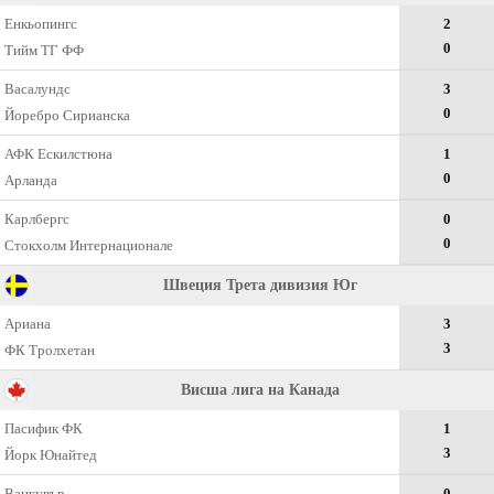
Енкьопингс
2
0
Тийм ТГ ФФ
Васалундс
3
0
Йоребро Сирианска
АФК Ескилстюна
1
0
Арланда
Карлбергс
0
0
Стокхолм Интернационале
Швеция Трета дивизия Юг
Ариана
3
3
ФК Тролхетан
Висша лига на Канада
Пасифик ФК
1
3
Йорк Юнайтед
Ванкувър
0