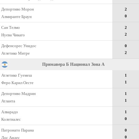
Депортиво Морон
2
0
Алмиранте Браун
Сан Телмо
2
2
Нуева Чикаго
Дефенсорес Унидос
0
2
Атлетико Митре
Примавера Б Национал Зона А
Атлетико Гуемеш
1
1
Феро Карил Оесте
Депортиво Мадрин
1
1
Атланта
Алварадо
1
0
Колегиалес
Патронато Парана
0
0
Лос Андес