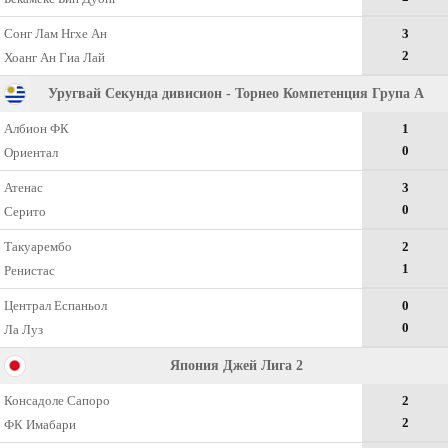
Сонг Лам Нгхе Ан
3
2
Хоанг Ан Гиа Лай
Уругвай Секунда дивисион - Торнео Компетенция Група А
Албион ФК
1
0
Ориентал
Атенас
3
0
Серито
Такуарембо
2
1
Ренистас
Централ Еспаньол
0
0
Ла Луз
Япония Джей Лига 2
Консадоле Сапоро
2
2
ФК Имабари