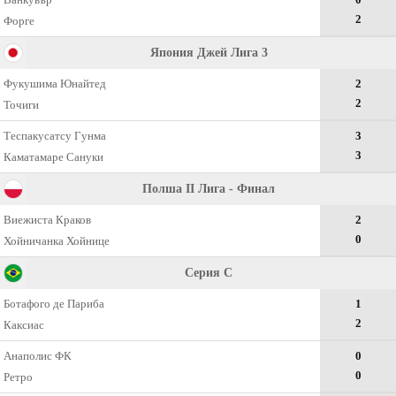
2
Форге
Япония Джей Лига 3
Фукушима Юнайтед
2
2
Точиги
Теспакусатсу Гунма
3
3
Каматамаре Сануки
Полша II Лига - Финал
Виежиста Краков
2
0
Хойничанка Хойнице
Серия C
Ботафого де Париба
1
2
Каксиас
Анаполис ФК
0
0
Ретро