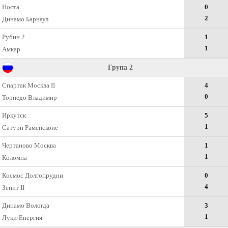
Носта
0
2
Динамо Барнаул
Рубин 2
1
1
Амкар
Група 2
Спартак Москва II
4
0
Торпедо Владимир
Иркутск
5
1
Сатурн Раменскоие
Чертаново Москва
1
1
Коломна
Космос Долгопрудни
0
4
Зенит II
Динамо Вологда
3
1
Луки-Енергия