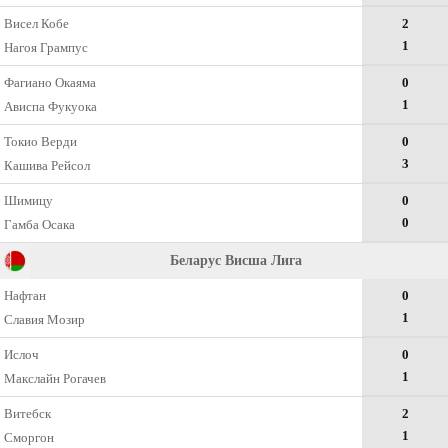
Висел Кобе
2
1
Нагоя Грампус
Фагиано Окаяма
0
1
Ависпа Фукуока
Токио Верди
0
3
Кашива Рейсол
Шимицу
0
0
Гамба Осака
Беларус Висша Лига
Нафтан
0
1
Славия Мозир
Ислоч
0
1
Макслайн Рогачев
Витебск
2
1
Сморгон