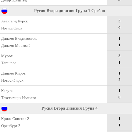
Джеф Юнайтед
Русия Втора дивизия Група 1 Сребро
Авангард Курск
3
0
Иртиш Омск
Динамо Владивосток
1
1
Динамо Москва 2
Муром
3
1
Таганрог
Динамо Киров
1
2
Новосибирск
Калуга
1
0
Текстилщик Иваново
Русия Втора дивизия Група 4
Криля Советов 2
1
1
Оренбург 2