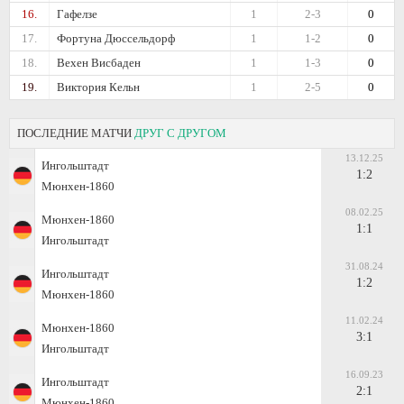
16.
Гафелзе
1
2-3
0
17.
Фортуна Дюссельдорф
1
1-2
0
18.
Вехен Висбаден
1
1-3
0
19.
Виктория Кельн
1
2-5
0
ПОСЛЕДНИЕ МАТЧИ
ДРУГ С ДРУГОМ
13.12.25
Ингольштадт
1:2
Мюнхен-1860
08.02.25
Мюнхен-1860
1:1
Ингольштадт
31.08.24
Ингольштадт
1:2
Мюнхен-1860
11.02.24
Мюнхен-1860
3:1
Ингольштадт
16.09.23
Ингольштадт
2:1
Мюнхен-1860