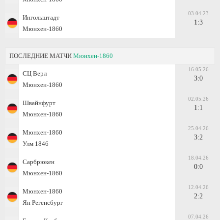
03.04.23
Ингольштадт
1:3
Мюнхен-1860
ПОСЛЕДНИЕ МАТЧИ
Мюнхен-1860
16.05.26
СЦ Верл
3:0
Мюнхен-1860
02.05.26
Швайнфурт
1:1
Мюнхен-1860
25.04.26
Мюнхен-1860
3:2
Улм 1846
18.04.26
Сарбрюкен
0:0
Мюнхен-1860
12.04.26
Мюнхен-1860
2:2
Ян Регенсбург
07.04.26