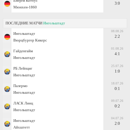
Енерги Котбус
3:0
Мюнхен-1860
ПОСЛЕДНИЕ МАТЧИ
Ингольштадт
08.08.26
Ингольштадт
2:2
Вюрцбургер Кикерс
01.08.26
Гайденгайм
4:1
Ингольштадт
25.07.26
РБ Лейпциг
1:0
Ингольштадт
18.07.26
Палермо
0:1
Ингольштадт
09.07.26
ЛАСК Линц
0:2
Ингольштадт
04.07.26
Ингольштадт
2:0
Айхштетт