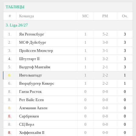
ТАБЛИЦЫ
#
Команда
МС
РМ
Оч.
3. Liga 26/27
1.
Ян Регенсбург
1
5-2
3
2.
МСФ Дуйсбург
1
3-0
3
3.
Пройссен Мюнстер
1
3-1
3
4.
Штутгарт II
1
3-2
3
5.
Валдгоф Мангайм
1
2-1
3
6.
Ингольштадт
1
2-2
1
6.
Вюрцбургер Кикерс
1
2-2
1
8.
Ганза Росток
0
0-0
0
8.
Рот Вайс Есен
0
0-0
0
8.
Алемания Аахен
0
0-0
0
8.
Сарбрюкен
0
0-0
0
8.
СЦ Верл
0
0-0
0
8.
Хоффенхайм II
0
0-0
0