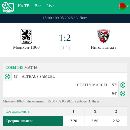
На ТВ
|
Все
|
Live
15:00 / 09.05.2026 / 3. Лига
1:2
Мюнхен-1860
Ингольштадт
[ 1:0 ]
СОБЫТИЯ
МАТЧА
42'
ALTHAUS SAMUEL
COSTLY MARCEL
57'
64'
Мюнхен-1860 - Ингольштадт, 15:00 / 09.05.2026, суббота, 3. Лига
Коэффициенты
1
X
2
Средние шансы
2.20
3.60
2.62