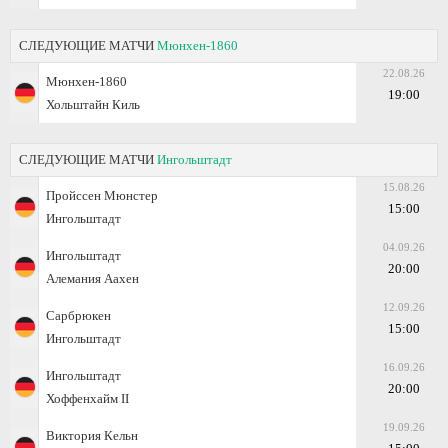
СЛЕДУЮЩИЕ МАТЧИ
Мюнхен-1860
22.08.26
Мюнхен-1860
19:00
Хольштайн Киль
СЛЕДУЮЩИЕ МАТЧИ
Ингольштадт
15.08.26
Пройссен Мюнстер
15:00
Ингольштадт
04.09.26
Ингольштадт
20:00
Алемания Аахен
12.09.26
Сарбрюкен
15:00
Ингольштадт
16.09.26
Ингольштадт
20:00
Хоффенхайм II
19.09.26
Виктория Кельн