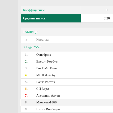
Коэффициенты
1
Средние шансы
2.20
ТАБЛИЦЫ
#
Команда
3. Liga 25/26
1.
Оснабрюк
2.
Енерги Котбус
3.
Рот Вайс Есен
4.
МСФ Дуйсбург
5.
Ганза Росток
6.
СЦ Верл
7.
Алемания Аахен
8.
Мюнхен-1860
9.
Вехен Висбаден