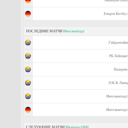
Мюнхен-1860
Енерги Котбус
ПОСЛЕДНИЕ МАТЧИ
Ингольштадт
Гайденгайм
РБ Лейпциг
Палермо
ЛАСК Линц
Ингольштадт
Ингольштадт
СЛЕДУЮЩИЕ МАТЧИ
Мюнхен-1860