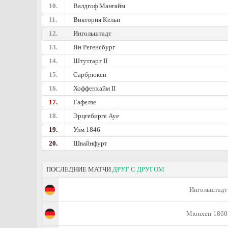
10.
Валдгоф Мангайм
11.
Виктория Кельн
12.
Ингольштадт
13.
Ян Регенсбург
14.
Штутгарт II
15.
Сарбрюкен
16.
Хоффенхайм II
17.
Гафелзе
18.
Эрцгебирге Ауе
19.
Улм 1846
20.
Швайнфурт
ПОСЛЕДНИЕ МАТЧИ
ДРУГ С ДРУГОМ
Ингольштадт
Мюнхен-1860