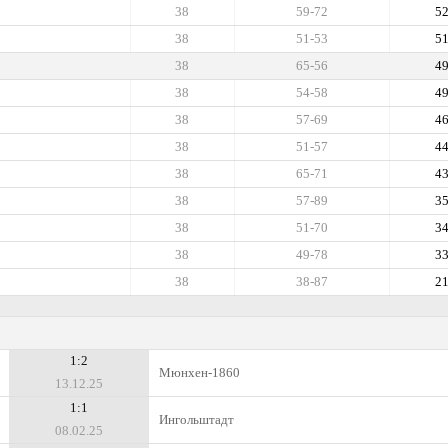
38
59-72
5
38
51-53
5
38
65-56
4
38
54-58
4
38
57-69
4
38
51-57
4
38
65-71
4
38
57-89
3
38
51-70
3
38
49-78
3
38
38-87
2
1:2
Мюнхен-1860
13.12.25
1:1
Ингольштадт
08.02.25