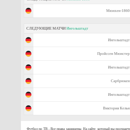
Мюнхен-1860
СЛЕДУЮЩИЕ МАТЧИ
Ингольштадт
Ингольштадт
Пройссен Мюнстер
Ингольштадт
Сарбрюкен
Ингольштадт
Виктория Кельн
Футбол по ТВ - Все права защищены. На сайте, который вы посещаете