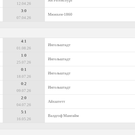
Ян Регенсбург
12.04.26
3:0
Мюнхен-1860
07.04.26
4:1
Ингольштадт
01.08.26
1:0
Ингольштадт
25.07.26
0:1
Ингольштадт
18.07.26
0:2
Ингольштадт
09.07.26
2:0
Айхштетт
04.07.26
5:1
Валдгоф Мангайм
16.05.26