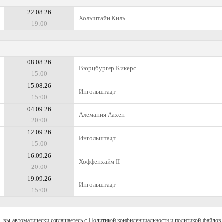
22.08.26
Хольштайн Киль
19:00
08.08.26
Вюрцбургер Кикерс
15:00
15.08.26
Ингольштадт
15:00
04.09.26
Алемания Аахен
20:00
12.09.26
Ингольштадт
15:00
16.09.26
Хоффенхайм II
20:00
19.09.26
Ингольштадт
15:00
, вы автоматически соглашаетесь с Политикой конфиденциальности и политикой файлов 