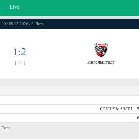
|
Live
:00 / 09.05.2026 / 3. Лига
1:2
Ингольштадт
[ 1:0 ]
COSTLY MARCEL
5
6
. Лига