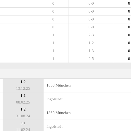
0
0-0
0
0
0-0
0
0
0-0
0
0
0-0
0
1
2-3
0
1
1-2
0
1
1-3
0
1
2-5
0
1:2
1860 München
13.12.25
1:1
Ingolstadt
08.02.25
1:2
1860 München
31.08.24
3:1
Ingolstadt
11.02.24