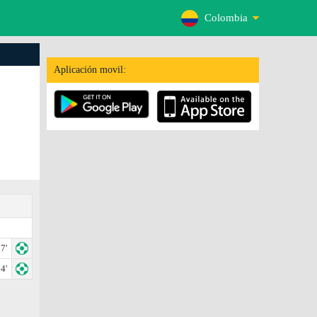
Colombia
Aplicación movil:
7'
4'