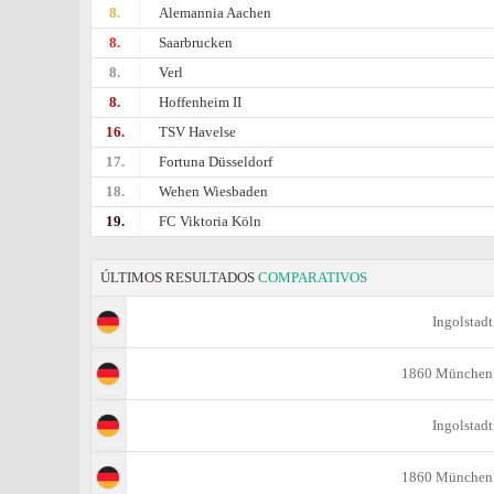
8.
Alemannia Aachen
8.
Saarbrucken
8.
Verl
8.
Hoffenheim II
16.
TSV Havelse
17.
Fortuna Düsseldorf
18.
Wehen Wiesbaden
19.
FC Viktoria Köln
ÚLTIMOS RESULTADOS
COMPARATIVOS
Ingolstadt
1860 München
Ingolstadt
1860 München