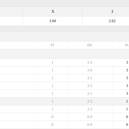
X
2
3.60
2.62
PJ
DG
Pt
1
5-2
3
1
3-0
3
1
3-1
3
1
3-2
3
1
2-1
3
1
2-2
1
1
2-2
1
0
0-0
0
0
0-0
0