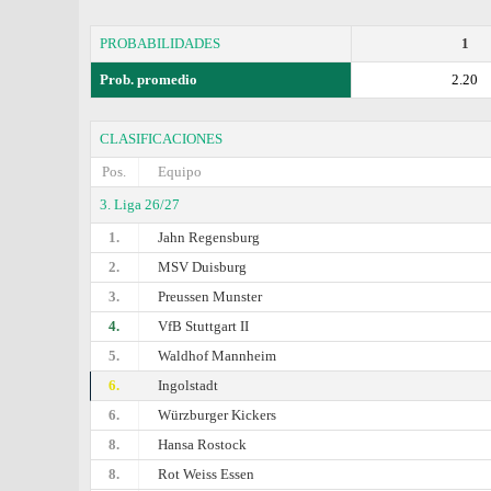
PROBABILIDADES
1
Prob. promedio
2.20
CLASIFICACIONES
Pos.
Equipo
3. Liga 26/27
1.
Jahn Regensburg
2.
MSV Duisburg
3.
Preussen Munster
4.
VfB Stuttgart II
5.
Waldhof Mannheim
6.
Ingolstadt
6.
Würzburger Kickers
8.
Hansa Rostock
8.
Rot Weiss Essen