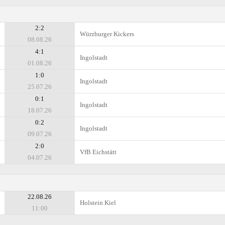
2:2
Würzburger Kickers
08.08.26
4:1
Ingolstadt
01.08.26
1:0
Ingolstadt
25.07.26
0:1
Ingolstadt
18.07.26
0:2
Ingolstadt
09.07.26
2:0
VfB Eichstätt
04.07.26
22.08.26
Holstein Kiel
11:00