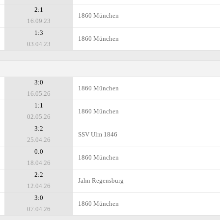
2:1
1860 München
16.09.23
1:3
1860 München
03.04.23
3:0
1860 München
16.05.26
1:1
1860 München
02.05.26
3:2
SSV Ulm 1846
25.04.26
0:0
1860 München
18.04.26
2:2
Jahn Regensburg
12.04.26
3:0
1860 München
07.04.26