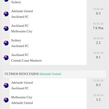
Sydney
15.05.26
Adelaide United
0:3
Auckland FC
02.05.26
Auckland FC
7:6 Pen
Melbourne City
26.04.26
Sydney
2:2
Auckland FC
18.04.26
Auckland FC
0:1
Central Coast Mariners
ÚLTIMOS RESULTADOS
Adelaide United
15.05.26
Adelaide United
0:3
Auckland FC
26.04.26
Melbourne City
1:2
Adelaide United