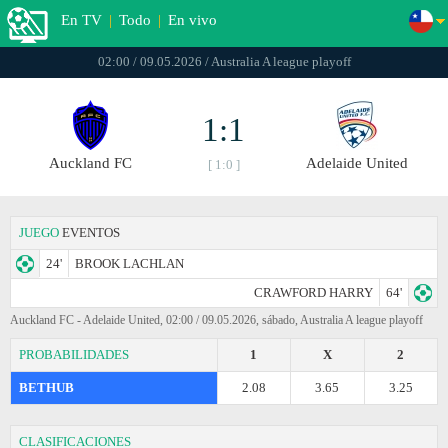
En TV
|
Todo
|
En vivo
02:00 / 09.05.2026 / Australia A league playoff
1:1
Auckland FC
Adelaide United
[ 1:0 ]
JUEGO
EVENTOS
24'
BROOK LACHLAN
CRAWFORD HARRY
64'
Auckland FC - Adelaide United, 02:00 / 09.05.2026, sábado, Australia A league playoff
PROBABILIDADES
1
X
2
BETHUB
2.08
3.65
3.25
CLASIFICACIONES