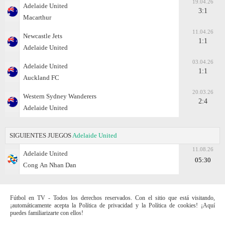
19.04.26
Adelaide United
3:1
Macarthur
11.04.26
Newcastle Jets
1:1
Adelaide United
03.04.26
Adelaide United
1:1
Auckland FC
20.03.26
Western Sydney Wanderers
2:4
Adelaide United
SIGUIENTES JUEGOS
Adelaide United
11.08.26
Adelaide United
05:30
Cong Аn Nhan Dan
Fútbol en TV - Todos los derechos reservados. Con el sitio que está visitando,
¡automáticamente acepta la Política de privacidad y la Política de cookies! ¡Aquí
puedes familiarizarte con ellos!