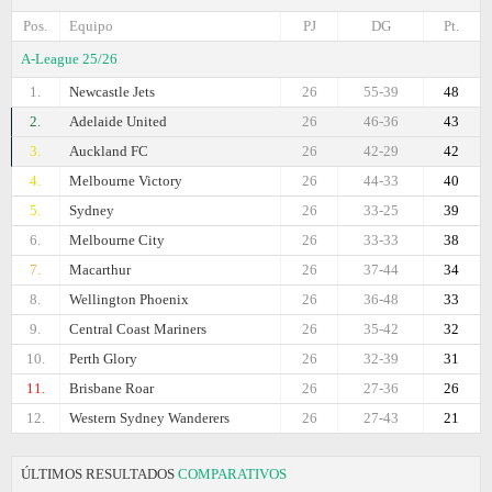
Pos.
Equipo
PJ
DG
Pt.
A-League 25/26
1.
Newcastle Jets
26
55-39
48
2.
Adelaide United
26
46-36
43
3.
Auckland FC
26
42-29
42
4.
Melbourne Victory
26
44-33
40
5.
Sydney
26
33-25
39
6.
Melbourne City
26
33-33
38
7.
Macarthur
26
37-44
34
8.
Wellington Phoenix
26
36-48
33
9.
Central Coast Mariners
26
35-42
32
10.
Perth Glory
26
32-39
31
11.
Brisbane Roar
26
27-36
26
12.
Western Sydney Wanderers
26
27-43
21
ÚLTIMOS RESULTADOS
COMPARATIVOS