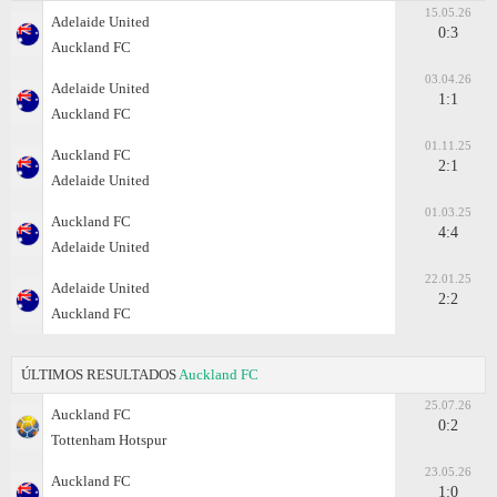
15.05.26
Adelaide United
0:3
Auckland FC
03.04.26
Adelaide United
1:1
Auckland FC
01.11.25
Auckland FC
2:1
Adelaide United
01.03.25
Auckland FC
4:4
Adelaide United
22.01.25
Adelaide United
2:2
Auckland FC
ÚLTIMOS RESULTADOS
Auckland FC
25.07.26
Auckland FC
0:2
Tottenham Hotspur
23.05.26
Auckland FC
1:0