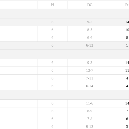
PJ
DG
Pt
6
9-5
1
6
8-5
1
6
6-6
8
6
6-13
1
6
9-3
1
6
13-7
1
6
7-11
4
6
6-14
4
6
11-6
1
6
8-9
7
6
7-8
6
6
9-12
5