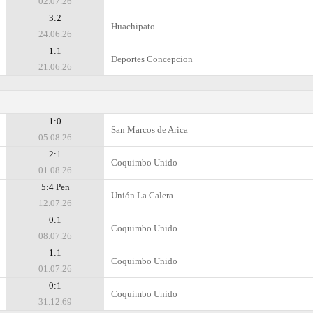
02.07.26
3:2
Huachipato
24.06.26
1:1
Deportes Concepcion
21.06.26
1:0
San Marcos de Arica
05.08.26
2:1
Coquimbo Unido
01.08.26
5:4 Pen
Unión La Calera
12.07.26
0:1
Coquimbo Unido
08.07.26
1:1
Coquimbo Unido
01.07.26
0:1
Coquimbo Unido
31.12.69