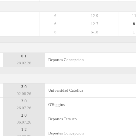
6
12-9
1
6
12-7
8
6
6-18
1
0:1
Deportes Concepcion
28.02.26
3:0
Universidad Catolica
02.08.26
2:0
O'Higgins
26.07.26
2:0
Deportes Temuco
06.07.26
1:2
Deportes Concepcion