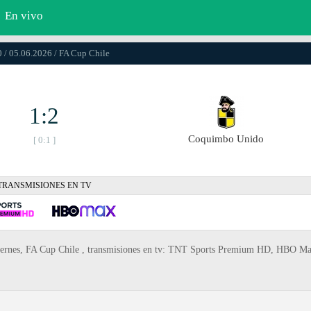
En vivo
 / 05.06.2026 / FA Cup Chile
1:2
Coquimbo Unido
[ 0:1 ]
TRANSMISIONES EN TV
iernes, FA Cup Chile , transmisiones en tv: TNT Sports Premium HD, HBO M