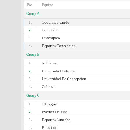
Pos.
Equipo
Group A
1.
Coquimbo Unido
2.
Colo-Colo
3.
Huachipato
4.
Deportes Concepcion
Group B
1.
Nublense
2.
Universidad Catolica
3.
Universidad De Concepcion
4.
Cobresal
Group C
1.
O'Higgins
2.
Everton De Vina
3.
Deportes Limache
4.
Palestino