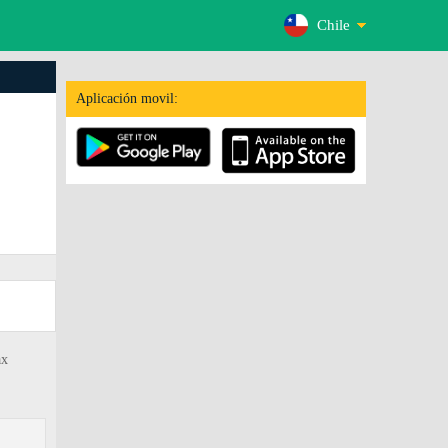
Chile
Aplicación movil:
ax