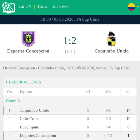
En TV
|
Todo
|
En vivo
19:00 / 05.06.2026 / FA Cup Chile
1:2
Deportes Concepcion
Coquimbo Unido
[ 0:1 ]
Deportes Concepcion - Coquimbo Unido, 19:00 / 05.06.2026, viernes, FA Cup Chile
CLASIFICACIONES
Pos.
Equipo
PJ
DG
Pt.
Group A
1.
Coquimbo Unido
6
9-5
14
2.
Colo-Colo
6
8-5
10
3.
Huachipato
6
6-6
8
4.
Deportes Concepcion
6
6-13
1