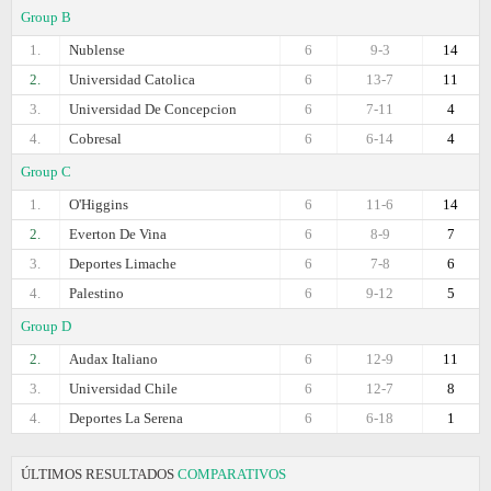
Group B
1.
Nublense
6
9-3
14
2.
Universidad Catolica
6
13-7
11
3.
Universidad De Concepcion
6
7-11
4
4.
Cobresal
6
6-14
4
Group C
1.
O'Higgins
6
11-6
14
2.
Everton De Vina
6
8-9
7
3.
Deportes Limache
6
7-8
6
4.
Palestino
6
9-12
5
Group D
2.
Audax Italiano
6
12-9
11
3.
Universidad Chile
6
12-7
8
4.
Deportes La Serena
6
6-18
1
ÚLTIMOS RESULTADOS
COMPARATIVOS