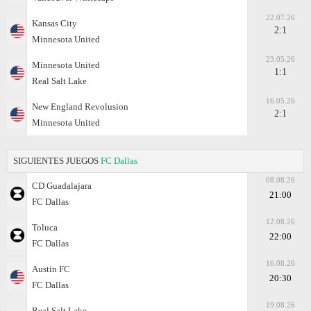
22.07.26
Kansas City
2:1
Minnesota United
23.05.26
Minnesota United
1:1
Real Salt Lake
16.05.26
New England Revolusion
2:1
Minnesota United
SIGUIENTES JUEGOS
FC Dallas
08.08.26
CD Guadalajara
21:00
FC Dallas
12.08.26
Toluca
22:00
FC Dallas
16.08.26
Austin FC
20:30
FC Dallas
19.08.26
Real Salt Lake