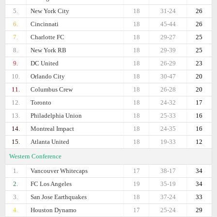
5.
New York City
18
31-24
26
6.
Cincinnati
18
45-44
26
7.
Charlotte FC
18
29-27
25
8.
New York RB
18
29-39
25
9.
DC United
18
26-29
23
10.
Orlando City
18
30-47
20
11.
Columbus Crew
18
26-28
20
12.
Toronto
18
24-32
17
13.
Philadelphia Union
18
25-33
16
14.
Montreal Impact
18
24-35
16
15.
Atlanta United
18
19-33
12
Western Conference
1.
Vancouver Whitecaps
17
38-17
34
2.
FC Los Angeles
19
35-19
34
3.
San Jose Earthquakes
18
37-24
33
4.
Houston Dynamo
17
25-24
29