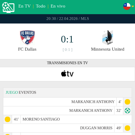
En TV
|
Todo
|
En vivo
20:30 / 22.04.2026 / MLS
0:1
FC Dallas
Minnesota United
[ 0:1 ]
TRANSMISIONES EN TV
JUEGO
EVENTOS
MARKANICH ANTHONY
4'
MARKANICH ANTHONY
32'
41'
MORENO SANTIAGO
DUGGAN MORRIS
49'