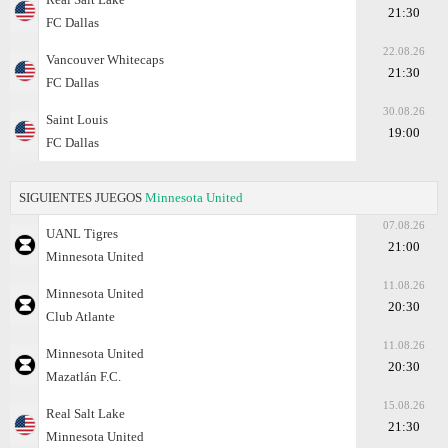
21:30
FC Dallas
22.08.26
Vancouver Whitecaps
21:30
FC Dallas
30.08.26
Saint Louis
19:00
FC Dallas
SIGUIENTES JUEGOS
Minnesota United
07.08.26
UANL Tigres
21:00
Minnesota United
11.08.26
Minnesota United
20:30
Club Atlante
11.08.26
Minnesota United
20:30
Mazatlán F.C.
15.08.26
Real Salt Lake
21:30
Minnesota United