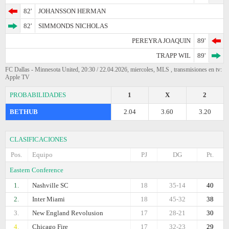
82'
JOHANSSON HERMAN
82'
SIMMONDS NICHOLAS
PEREYRA JOAQUIN
89'
TRAPP WIL
89'
FC Dallas - Minnesota United, 20:30 / 22.04.2026, miercoles, MLS , transmisiones en tv:
Apple TV
PROBABILIDADES
1
X
2
BETHUB
2.04
3.60
3.20
CLASIFICACIONES
Pos.
Equipo
PJ
DG
Pt.
Eastern Conference
1.
Nashville SC
18
35-14
40
2.
Inter Miami
18
45-32
38
3.
New England Revolusion
17
28-21
30
4.
Chicago Fire
17
32-23
29