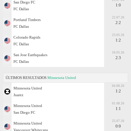
San Diego FC
1:0
FC Dallas
22.07.26
Portland Timbers
2:2
FC Dallas
23.05.26
Colorado Rapids
1:2
FC Dallas
16.05.26
San Jose Earthquakes
2:3
FC Dallas
ÚLTIMOS RESULTADOS
Minnesota United
04.08.26
Minnesota United
1:2
Juаrez
01.08.26
Minnesota United
1:1
San Diego FC
25.07.26
Minnesota United
0:0
Vancouver Whitecaps