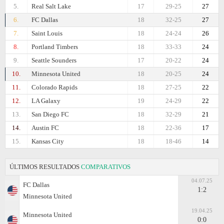
5.
Real Salt Lake
17
29-25
27
6.
FC Dallas
18
32-25
27
7.
Saint Louis
18
24-24
26
8.
Portland Timbers
18
33-33
24
9.
Seattle Sounders
17
20-22
24
10.
Minnesota United
18
20-25
24
11.
Colorado Rapids
18
27-25
22
12.
LA Galaxy
19
24-29
22
13.
San Diego FC
18
32-29
21
14.
Austin FC
18
22-36
17
15.
Kansas City
18
18-46
14
ÚLTIMOS RESULTADOS
COMPARATIVOS
04.07.25
FC Dallas
1:2
Minnesota United
19.04.25
Minnesota United
0:0