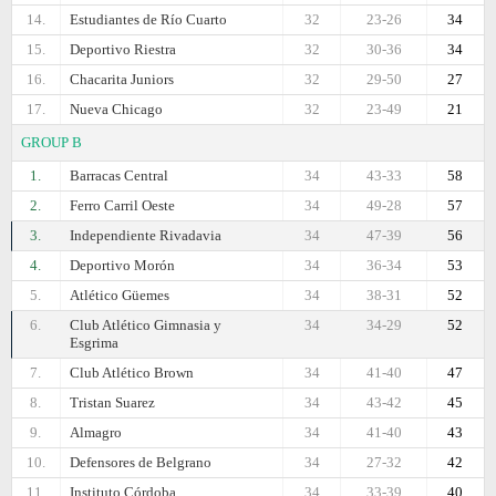
14.
Estudiantes de Río Cuarto
32
23-26
34
15.
Deportivo Riestra
32
30-36
34
16.
Chacarita Juniors
32
29-50
27
17.
Nueva Chicago
32
23-49
21
GROUP B
1.
Barracas Central
34
43-33
58
2.
Ferro Carril Oeste
34
49-28
57
3.
Independiente Rivadavia
34
47-39
56
4.
Deportivo Morón
34
36-34
53
5.
Atlético Güemes
34
38-31
52
6.
Club Atlético Gimnasia y
34
34-29
52
Esgrima
7.
Club Atlético Brown
34
41-40
47
8.
Tristan Suarez
34
43-42
45
9.
Almagro
34
41-40
43
10.
Defensores de Belgrano
34
27-32
42
11.
Instituto Córdoba
34
33-39
40