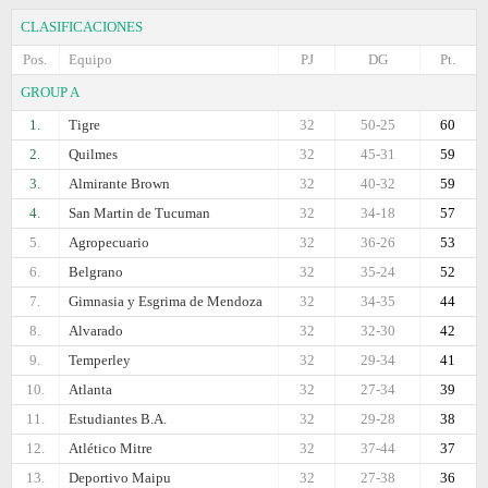
CLASIFICACIONES
Pos.
Equipo
PJ
DG
Pt.
GROUP A
1.
Tigre
32
50-25
60
2.
Quilmes
32
45-31
59
3.
Almirante Brown
32
40-32
59
4.
San Martin de Tucuman
32
34-18
57
5.
Agropecuario
32
36-26
53
6.
Belgrano
32
35-24
52
7.
Gimnasia y Esgrima de Mendoza
32
34-35
44
8.
Alvarado
32
32-30
42
9.
Temperley
32
29-34
41
10.
Atlanta
32
27-34
39
11.
Estudiantes B.A.
32
29-28
38
12.
Atlético Mitre
32
37-44
37
13.
Deportivo Maipu
32
27-38
36