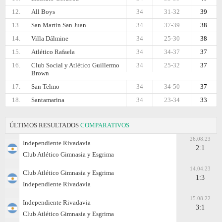
12.
All Boys
34
31-32
39
13.
San Martín San Juan
34
37-39
38
14.
Villa Dálmine
34
25-30
38
15.
Atlético Rafaela
34
34-37
37
16.
Club Social y Atlético Guillermo
34
25-32
37
Brown
17.
San Telmo
34
34-50
37
18.
Santamarina
34
23-34
33
ÚLTIMOS RESULTADOS
COMPARATIVOS
26.08.23
Independiente Rivadavia
2:1
Club Atlético Gimnasia y Esgrima
14.04.23
Club Atlético Gimnasia y Esgrima
1:3
Independiente Rivadavia
15.08.22
Independiente Rivadavia
3:1
Club Atlético Gimnasia y Esgrima