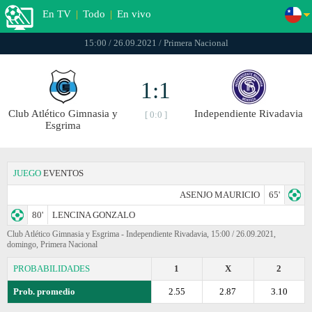
En TV
|
Todo
|
En vivo
15:00 / 26.09.2021 / Primera Nacional
1:1
Club Atlético Gimnasia y
Independiente Rivadavia
[ 0:0 ]
Esgrima
JUEGO
EVENTOS
ASENJO MAURICIO
65'
80'
LENCINA GONZALO
Club Atlético Gimnasia y Esgrima - Independiente Rivadavia, 15:00 / 26.09.2021,
domingo, Primera Nacional
PROBABILIDADES
1
X
2
Prob. promedio
2.55
2.87
3.10