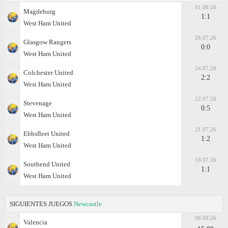
01.08.26
Magdeburg
1:1
West Ham United
26.07.26
Glasgow Rangers
0:0
West Ham United
24.07.26
Colchester United
2:2
West Ham United
22.07.26
Stevenage
0:5
West Ham United
21.07.26
Ebbsfleet United
1:2
West Ham United
18.07.26
Southend United
1:1
West Ham United
SIGUIENTES JUEGOS
Newcastle
08.08.26
Valencia