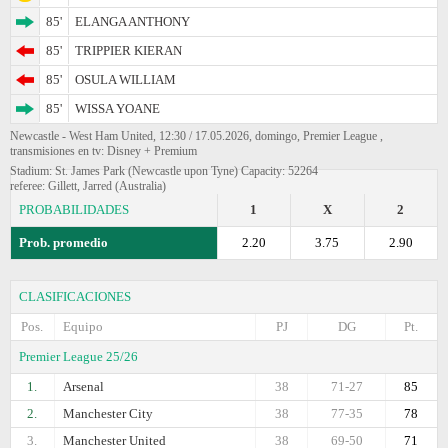
85'
ELANGA ANTHONY
85'
TRIPPIER KIERAN
85'
OSULA WILLIAM
85'
WISSA YOANE
Newcastle - West Ham United, 12:30 / 17.05.2026, domingo, Premier League ,
transmisiones en tv: Disney + Premium
Stadium: St. James Park (Newcastle upon Tyne) Capacity: 52264
referee: Gillett, Jarred (Australia)
PROBABILIDADES
1
X
2
Prob. promedio
2.20
3.75
2.90
CLASIFICACIONES
Pos.
Equipo
PJ
DG
Pt.
Premier League 25/26
1.
Arsenal
38
71-27
85
2.
Manchester City
38
77-35
78
3.
Manchester United
38
69-50
71