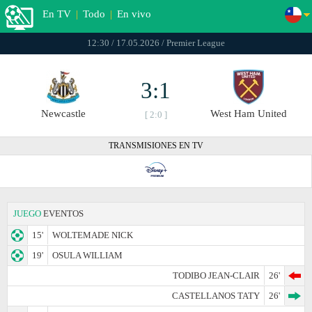
En TV
|
Todo
|
En vivo
12:30 / 17.05.2026 / Premier League
3:1
Newcastle
West Ham United
[ 2:0 ]
TRANSMISIONES EN TV
JUEGO
EVENTOS
15'
WOLTEMADE NICK
19'
OSULA WILLIAM
TODIBO JEAN-CLAIR
26'
CASTELLANOS TATY
26'