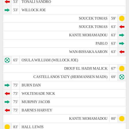
53'
TONALI SANDRO
53'
WILLOCK JOE
SOUCEK TOMAS
59'
SOUCEK TOMAS
63'
KANTE MOHAMADOU
63'
PABLO
63'
WAN-BISSAKA AARON
63'
65'
OSULA WILLIAM (WILLOCK JOE)
DIOUF EL HADJI MALICK
67'
CASTELLANOS TATY (HERMANSEN MADS)
69'
75'
BURN DAN
75'
WOLTEMADE NICK
75'
MURPHY JACOB
75'
BARNES HARVEY
KANTE MOHAMADOU
80'
83'
HALL LEWIS