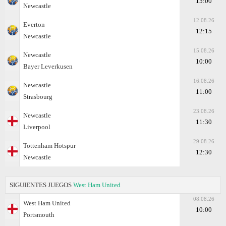
15:00
Newcastle
12.08.26
Everton
12:15
Newcastle
15.08.26
Newcastle
10:00
Bayer Leverkusen
16.08.26
Newcastle
11:00
Strasbourg
23.08.26
Newcastle
11:30
Liverpool
29.08.26
Tottenham Hotspur
12:30
Newcastle
SIGUIENTES JUEGOS
West Ham United
08.08.26
West Ham United
10:00
Portsmouth