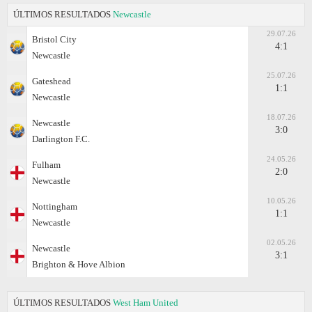
ÚLTIMOS RESULTADOS
Newcastle
29.07.26
Bristol City
4:1
Newcastle
25.07.26
Gateshead
1:1
Newcastle
18.07.26
Newcastle
3:0
Darlington F.C.
24.05.26
Fulham
2:0
Newcastle
10.05.26
Nottingham
1:1
Newcastle
02.05.26
Newcastle
3:1
Brighton & Hove Albion
ÚLTIMOS RESULTADOS
West Ham United