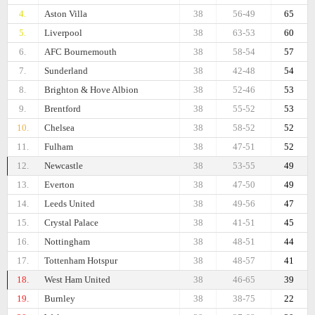
4.
Aston Villa
38
56-49
65
5.
Liverpool
38
63-53
60
6.
AFC Bournemouth
38
58-54
57
7.
Sunderland
38
42-48
54
8.
Brighton & Hove Albion
38
52-46
53
9.
Brentford
38
55-52
53
10.
Chelsea
38
58-52
52
11.
Fulham
38
47-51
52
12.
Newcastle
38
53-55
49
13.
Everton
38
47-50
49
14.
Leeds United
38
49-56
47
15.
Crystal Palace
38
41-51
45
16.
Nottingham
38
48-51
44
17.
Tottenham Hotspur
38
48-57
41
18.
West Ham United
38
46-65
39
19.
Burnley
38
38-75
22