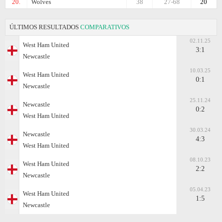
20.
Wolves
38
27-68
20
ÚLTIMOS RESULTADOS
COMPARATIVOS
02.11.25
West Ham United
3:1
Newcastle
10.03.25
West Ham United
0:1
Newcastle
25.11.24
Newcastle
0:2
West Ham United
30.03.24
Newcastle
4:3
West Ham United
08.10.23
West Ham United
2:2
Newcastle
05.04.23
West Ham United
1:5
Newcastle