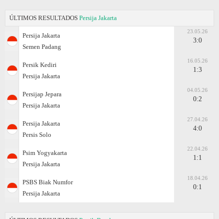
ÚLTIMOS RESULTADOS
Persija Jakarta
23.05.26
Persija Jakarta
3:0
Semen Padang
16.05.26
Persik Kediri
1:3
Persija Jakarta
04.05.26
Persijap Jepara
0:2
Persija Jakarta
27.04.26
Persija Jakarta
4:0
Persis Solo
22.04.26
Psim Yogyakarta
1:1
Persija Jakarta
18.04.26
PSBS Biak Numfor
0:1
Persija Jakarta