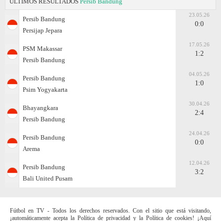
ÚLTIMOS RESULTADOS
Persib Bandung
23.05.26
Persib Bandung
0:0
Persijap Jepara
17.05.26
PSM Makassar
1:2
Persib Bandung
04.05.26
Persib Bandung
1:0
Psim Yogyakarta
30.04.26
Bhayangkara
2:4
Persib Bandung
24.04.26
Persib Bandung
0:0
Arema
12.04.26
Persib Bandung
3:2
Bali United Pusam
Fútbol en TV - Todos los derechos reservados. Con el sitio que está visitando,
¡automáticamente acepta la Política de privacidad y la Política de cookies! ¡Aquí