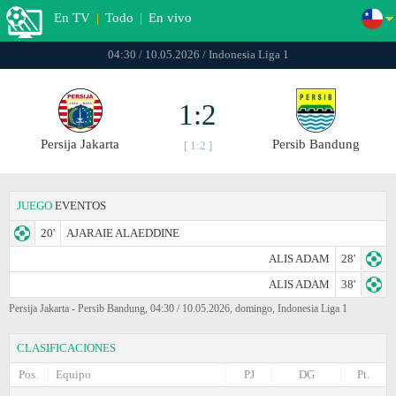
En TV
|
Todo
|
En vivo
04:30 / 10.05.2026 / Indonesia Liga 1
1:2
Persija Jakarta
Persib Bandung
[ 1:2 ]
JUEGO
EVENTOS
20'
AJARAIE ALAEDDINE
ALIS ADAM
28'
ALIS ADAM
38'
Persija Jakarta - Persib Bandung, 04:30 / 10.05.2026, domingo, Indonesia Liga 1
CLASIFICACIONES
Pos.
Equipo
PJ
DG
Pt.