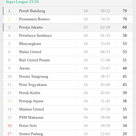
Super League 25/26
1.
Persib Bandung
34
59-22
79
2.
Pusamania Borneo
34
74-31
79
3.
Persija Jakarta
33
62-29
68
4.
Persebaya Surabaya
34
61-35
58
5.
Bhayangkara
34
53-45
53
6.
Malut United
34
68-53
53
8.
Bali United Pusam
34
57-48
51
9.
Arema
34
53-47
48
10.
Persita Tangerang
34
38-37
45
11.
Psim Yogyakarta
34
43-44
45
12.
Persik Kediri
34
42-61
39
13.
Persijap Jepara
34
31-45
36
14.
Madura United
34
37-54
35
15.
PSM Makassar
34
39-49
34
16.
Persis Solo
34
39-59
34
17.
Semen Padang
33
22-62
20